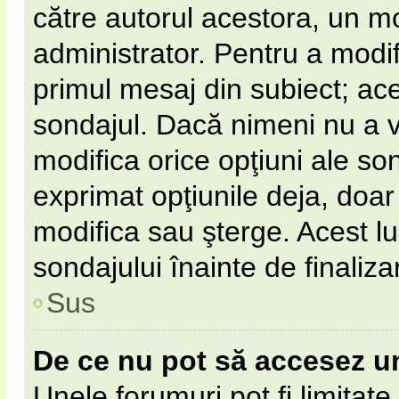
către autorul acestora, un m
administrator. Pentru a modif
primul mesaj din subiect; ac
sondajul. Dacă nimeni nu a vot
modifica orice opţiuni ale so
exprimat opţiunile deja, doar 
modifica sau şterge. Acest l
sondajului înainte de finaliz
Sus
De ce nu pot să accesez u
Unele forumuri pot fi limitate