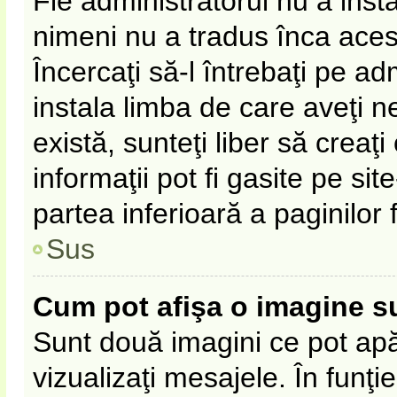
Fie administratorul nu a ins
nimeni nu a tradus înca ace
Încercaţi să-l întrebaţi pe a
instala limba de care aveţi 
există, sunteţi liber să crea
informaţii pot fi gasite pe sit
partea inferioară a paginilor 
Sus
Cum pot afişa o imagine s
Sunt două imagini ce pot apă
vizualizaţi mesajele. În funţie