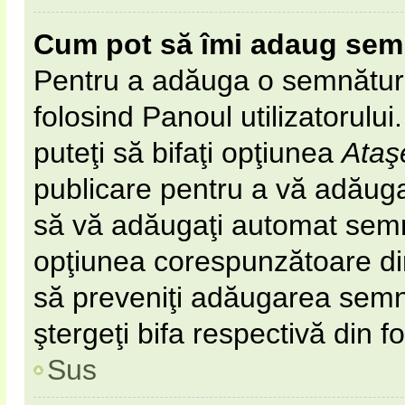
Cum pot să îmi adaug sem
Pentru a adăuga o semnătură 
folosind Panoul utilizatorulu
puteţi să bifaţi opţiunea
Ataş
publicare pentru a vă adăug
să vă adăugaţi automat semn
opţiunea corespunzătoare din 
să preveniţi adăugarea semn
ştergeţi bifa respectivă din f
Sus