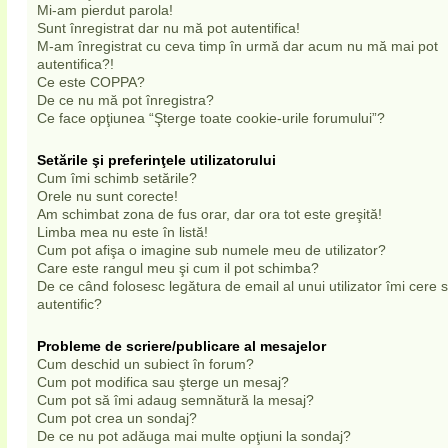
Mi-am pierdut parola!
Sunt înregistrat dar nu mă pot autentifica!
M-am înregistrat cu ceva timp în urmă dar acum nu mă mai pot
autentifica?!
Ce este COPPA?
De ce nu mă pot înregistra?
Ce face opţiunea “Şterge toate cookie-urile forumului”?
Setările şi preferinţele utilizatorului
Cum îmi schimb setările?
Orele nu sunt corecte!
Am schimbat zona de fus orar, dar ora tot este greşită!
Limba mea nu este în listă!
Cum pot afişa o imagine sub numele meu de utilizator?
Care este rangul meu şi cum il pot schimba?
De ce când folosesc legătura de email al unui utilizator îmi cere
autentific?
Probleme de scriere/publicare al mesajelor
Cum deschid un subiect în forum?
Cum pot modifica sau şterge un mesaj?
Cum pot să îmi adaug semnătură la mesaj?
Cum pot crea un sondaj?
De ce nu pot adăuga mai multe opţiuni la sondaj?