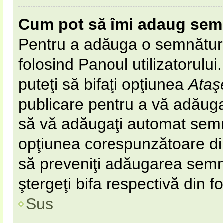
Cum pot să îmi adaug sem
Pentru a adăuga o semnătură 
folosind Panoul utilizatorulu
puteţi să bifaţi opţiunea
Ataş
publicare pentru a vă adăug
să vă adăugaţi automat semn
opţiunea corespunzătoare din 
să preveniţi adăugarea semn
ştergeţi bifa respectivă din f
Sus