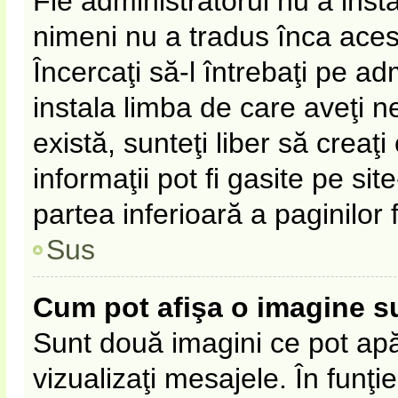
Fie administratorul nu a ins
nimeni nu a tradus înca ace
Încercaţi să-l întrebaţi pe a
instala limba de care aveţi 
există, sunteţi liber să crea
informaţii pot fi gasite pe sit
partea inferioară a paginilor 
Sus
Cum pot afişa o imagine s
Sunt două imagini ce pot apă
vizualizaţi mesajele. În funţie