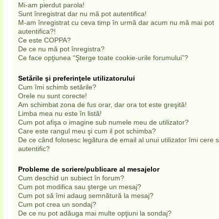
Mi-am pierdut parola!
Sunt înregistrat dar nu mă pot autentifica!
M-am înregistrat cu ceva timp în urmă dar acum nu mă mai pot
autentifica?!
Ce este COPPA?
De ce nu mă pot înregistra?
Ce face opţiunea “Şterge toate cookie-urile forumului”?
Setările şi preferinţele utilizatorului
Cum îmi schimb setările?
Orele nu sunt corecte!
Am schimbat zona de fus orar, dar ora tot este greşită!
Limba mea nu este în listă!
Cum pot afişa o imagine sub numele meu de utilizator?
Care este rangul meu şi cum il pot schimba?
De ce când folosesc legătura de email al unui utilizator îmi cere
autentific?
Probleme de scriere/publicare al mesajelor
Cum deschid un subiect în forum?
Cum pot modifica sau şterge un mesaj?
Cum pot să îmi adaug semnătură la mesaj?
Cum pot crea un sondaj?
De ce nu pot adăuga mai multe opţiuni la sondaj?