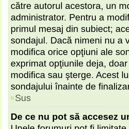
către autorul acestora, un m
administrator. Pentru a modif
primul mesaj din subiect; ac
sondajul. Dacă nimeni nu a vot
modifica orice opţiuni ale so
exprimat opţiunile deja, doar 
modifica sau şterge. Acest l
sondajului înainte de finaliz
Sus
De ce nu pot să accesez u
Unele forumuri pot fi limitate