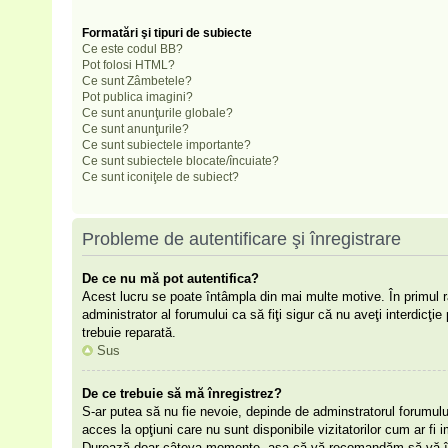
Formatări şi tipuri de subiecte
Ce este codul BB?
Pot folosi HTML?
Ce sunt Zâmbetele?
Pot publica imagini?
Ce sunt anunţurile globale?
Ce sunt anunţurile?
Ce sunt subiectele importante?
Ce sunt subiectele blocate/încuiate?
Ce sunt iconiţele de subiect?
Probleme de autentificare şi înregistrare
De ce nu mă pot autentifica?
Acest lucru se poate întâmpla din mai multe motive. În primul râ
administrator al forumului ca să fiţi sigur că nu aveţi interdicţ
trebuie reparată.
Sus
De ce trebuie să mă înregistrez?
S-ar putea să nu fie nevoie, depinde de adminstratorul forumulu
acces la opţiuni care nu sunt disponibile vizitatorilor cum ar fi i
Durează doar câteva momente, aşa că vă recomandăm să vă înr