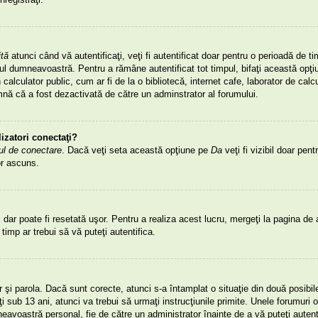
ită
atunci când vă autentificaţi, veţi fi autentificat doar pentru o perioadă de ti
dumneavoastră. Pentru a rămâne autentificat tot timpul, bifaţi această opţiun
lculator public, cum ar fi de la o bibliotecă, internet cafe, laborator de calcu
mnă că a fost dezactivată de către un adminstrator al forumului.
lizatori conectaţi?
ul de conectare
. Dacă veţi seta această opţiune pe
Da
veţi fi vizibil doar pent
or ascuns.
dar poate fi resetată uşor. Pentru a realiza acest lucru, mergeţi la pagina de a
t timp ar trebui să vă puteţi autentifica.
tor şi parola. Dacă sunt corecte, atunci s-a întamplat o situaţie din două posibi
 sub 13 ani, atunci va trebui să urmaţi instrucţiunile primite. Unele forumuri obl
mneavoastră personal, fie de către un administrator înainte de a vă puteţi auten