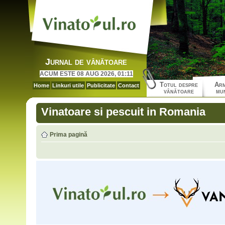
Jurnal de vânătoare
ACUM ESTE 08 AUG 2026, 01:11
Totul despre
Arm
Home
Linkuri utile
Publicitate
Contact
vânătoare
mun
Vinatoare si pescuit in Romania
Prima pagină