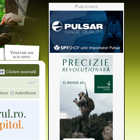
Publicitate
Vânători din
alte epoci
Căutare avansată
trare
Autentificare