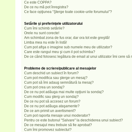
Ce este COPPA?
De ce nu mă pot înregistra?
Ce face opţiunea “Şterge toate cookie-urile forumului”?
Setările şi preferinţele utilizatorului
Cum îmi schimb setările?
Orele nu sunt corecte!
Am schimbat zona de fus orar, dar ora tot este greşită!
Limba mea nu este în listă!
Cum pot afişa o imagine sub numele meu de utilizator?
Care este rangul meu şi cum il pot schimba?
De ce când folosesc legătura de email al unui utilizator îmi cere să 
Probleme de scriere/publicare al mesajelor
Cum deschid un subiect în forum?
Cum pot modifica sau şterge un mesaj?
Cum pot să îmi adaug semnătură la mesaj?
Cum pot crea un sondaj?
De ce nu pot adăuga mai multe opţiuni la sondaj?
Cum modific sau şterg un sondaj?
De ce nu pot să accesez un forum?
De ce nu pot adăuga ataşamente?
De ce am primit un avertisment?
Cum pot raporta mesaje unui moderator?
Pentru ce este butonul "Salvare" la deschiderea unui subiect?
De ce mesajul meu trebuie să fie aprobat?
Cum îmi promovez subiectul?