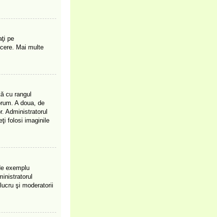
ţi pe
ucere. Mai multe
tă cu rangul
orum. A doua, de
. Administratorul
ţi folosi imaginile
(de exemplu
inistratorul
lucru şi moderatorii