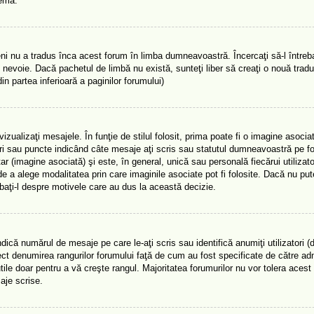
lema.
i nu a tradus înca acest forum în limba dumneavoastră. Încercaţi să-l întreba
 nevoie. Dacă pachetul de limbă nu există, sunteţi liber să creaţi o nouă trad
din partea inferioară a paginilor forumului)
ualizaţi mesajele. În funţie de stilul folosit, prima poate fi o imagine asocia
ri sau puncte indicând câte mesaje aţi scris sau statutul dumneavoastră pe f
(imagine asociată) şi este, în general, unică sau personală fiecărui utilizator
e a alege modalitatea prin care imaginile asociate pot fi folosite. Dacă nu pute
ebaţi-l despre motivele care au dus la această decizie.
ică numărul de mesaje pe care le-aţi scris sau identifică anumiţi utilizatori 
rect denumirea rangurilor forumului faţă de cum au fost specificate de către adm
le doar pentru a vă creşte rangul. Majoritatea forumurilor nu vor tolera acest 
aje scrise.