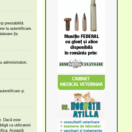
mp prestabilită.
e la autentificare.
latoare (la
ru administratori,
utentificare şi
le. Dacă este
igă ca utilizatorii
tifica. Această