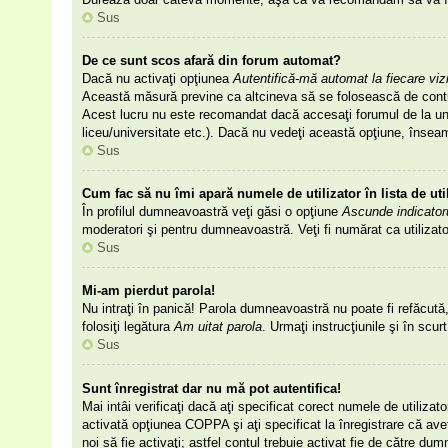
Sus
De ce sunt scos afară din forum automat?
Dacă nu activaţi opţiunea
Autentifică-mă automat la fiecare viz
Această măsură previne ca altcineva să se folosească de contul 
Acest lucru nu este recomandat dacă accesaţi forumul de la un ca
liceu/universitate etc.). Dacă nu vedeţi această opţiune, însea
Sus
Cum fac să nu îmi apară numele de utilizator în lista de uti
În profilul dumneavoastră veţi găsi o opţiune
Ascunde indicator
moderatori şi pentru dumneavoastră. Veţi fi numărat ca utilizat
Sus
Mi-am pierdut parola!
Nu intraţi în panică! Parola dumneavoastră nu poate fi refăcută, 
folosiţi legătura
Am uitat parola
. Urmaţi instrucţiunile şi în scur
Sus
Sunt înregistrat dar nu mă pot autentifica!
Mai intâi verificaţi dacă aţi specificat corect numele de utiliza
activată opţiunea COPPA şi aţi specificat la înregistrare că aveţi
noi să fie activaţi; astfel contul trebuie activat fie de către du