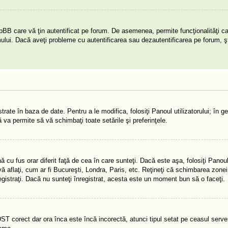
pBB care vă ţin autentificat pe forum. De asemenea, permite funcţionalităţi c
umului. Dacă aveţi probleme cu autentificarea sau dezautentificarea pe forum, ş
rate în baza de date. Pentru a le modifica, folosiţi Panoul utilizatorului; în ge
ă va permite să vă schimbaţi toate setările şi preferinţele.
cu fus orar diferit faţă de cea în care sunteţi. Dacă este aşa, folosiţi Panoul 
 aflaţi, cum ar fi Bucureşti, Londra, Paris, etc. Reţineţi că schimbarea zonei
înregistraţi. Dacă nu sunteţi înregistrat, acesta este un moment bun să o faceţi.
DST corect dar ora înca este încă incorectă, atunci tipul setat pe ceasul server