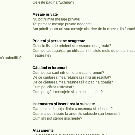
Ce este pagina "Echipa"?
Mesaje private
Nu pot trimite mesaje private!
Tot primesc mesaje private nedorite!
Am primit spam-uri sau mesaje abuzive de la cineva din forum!
Prieteni şi persoane neagreate
Ce este lista de prieteni şi persoane neagreate?
Cum pot adăuga/şterge utilizatori în listele mele de prieteni s
neagreate?
mă autentific?
Căutând în forumuri
Cum pot să caut într-un forum sau forumuri?
De ce căutarea mea returnează nici un rezultat?
De ce căutarea mea returnează o pagină goală!?
Cum pot căuta utilizatori?
Cum pot găsi mesajele şi subiectele mele?
Însemnarea şi înscrierea la subiecte
Care este diferenţa dintre a însemna şi a înscrie?
Cum mă pot înscrie la anumite subiecte sau forumuri?
Cum imi pot şterge înscrierile?
Ataşamente