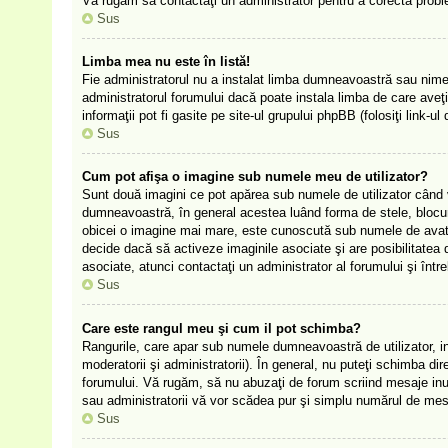
Vă rugăm să contactaţi un administrator pentru a corecta prob
Sus
Limba mea nu este în listă!
Fie administratorul nu a instalat limba dumneavoastră sau nimen
administratorul forumului dacă poate instala limba de care aveţi
informaţii pot fi gasite pe site-ul grupului phpBB (folosiţi link-ul 
Sus
Cum pot afişa o imagine sub numele meu de utilizator?
Sunt două imagini ce pot apărea sub numele de utilizator când viz
dumneavoastră, în general acestea luând forma de stele, blocu
obicei o imagine mai mare, este cunoscută sub numele de avatar 
decide dacă să activeze imaginile asociate şi are posibilitatea d
asociate, atunci contactaţi un administrator al forumului şi într
Sus
Care este rangul meu şi cum il pot schimba?
Rangurile, care apar sub numele dumneavoastră de utilizator, ind
moderatorii şi administratorii). În general, nu puteţi schimba di
forumului. Vă rugăm, să nu abuzaţi de forum scriind mesaje inuti
sau administratorii vă vor scădea pur şi simplu numărul de mes
Sus