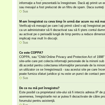
informaţie a fost prezentată la înregistrare. Dacă aţi primit un e
sau mesajul a fost prelucrat de un filtru de spam. Daca sunteţi 
Sus
M-am înregistrat cu ceva timp în urmă dar acum nu mă mai 
Verificaţi-vă mesajul pe care l-aţi primit când v-aţi înregistrat p
ca un administrator să fi dezactivat sau să fi şters contul dumn
au activat pe o perioadă lungă de timp pentru a reduce dimensiu
implicaţi mai mult în discuţii.
Sus
Ce este COPPA?
COPPA, sau "Child Online Privacy and Protection Act of 1998" (Ac
site-urile care pot colecta informaţii personale de la minorii sub 
dă acordul pentru colectarea informaţiilor personale de la mino
un utilizator ce se înregistrează - sau acestui site pe care înce
poate furniza sfaturi juridice şi nu este un punct de contact pent
Sus
De ce nu mă pot înregistra?
Este posibil ca proprietarul site-ului să fi interzis adresa IP de 
asemenea, înregistrarile noi ar putea fi dezactivate de către prop
forumului pentru asistenţă.
Sus