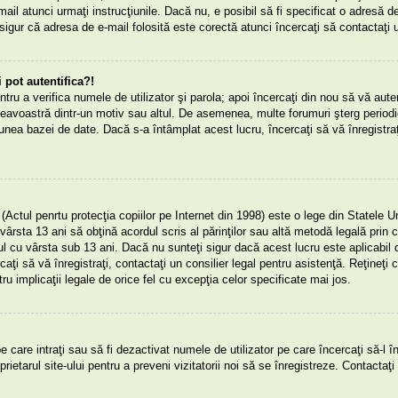
mail atunci urmaţi instrucţiunile. Dacă nu, e posibil să fi specificat o adresă d
sigur că adresa de e-mail folosită este corectă atunci încercaţi să contactaţi u
pot autentifica?!
entru a verifica numele de utilizator şi parola; apoi încercaţi din nou să vă auten
eavoastră dintr-un motiv sau altul. De asemenea, multe forumuri şterg periodic 
nea bazei de date. Dacă s-a întâmplat acest lucru, încercaţi să vă înregistraţ
tul penrtu protecţia copiilor pe Internet din 1998) este o lege din Statele Un
vârsta 13 ani să obţină acordul scris al părinţilor sau altă metodă legală prin ca
rul cu vârsta sub 13 ani. Dacă nu sunteţi sigur dacă acest lucru este aplicabi
rcaţi să vă înregistraţi, contactaţi un consilier legal pentru asistenţă. Reţineţ
ru implicaţii legale de orice fel cu excepţia celor specificate mai jos.
pe care intraţi sau să fi dezactivat numele de utilizator pe care încercaţi să-l în
rietarul site-ului pentru a preveni vizitatorii noi să se înregistreze. Contactaţi