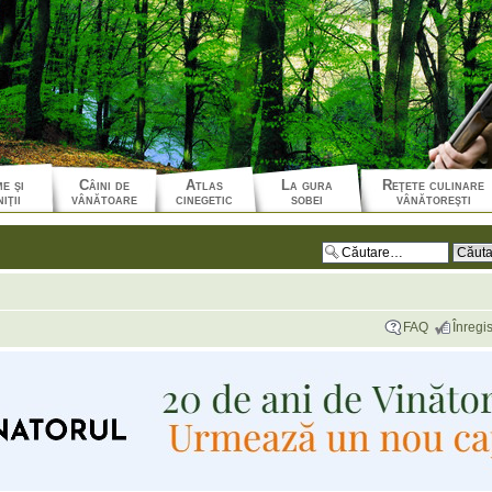
e şi
Câini de
Atlas
La gura
Reţete culinare
iţii
vânătoare
cinegetic
sobei
vânătoreşti
FAQ
Înregis