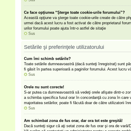
Ce face opţiunea “Şterge toate cookie-urile forumului”?
Această opţiune va şterge toate cookie-urile create de către ph
urmei dacă acest lucru a fost activat de către proprietarul for
urilor forumului poate ajuta într-o astfel de sitaţie
Sus
Setările şi preferinţele utilizatorului
Cum îmi schimb setările?
Toate setările dumneavoastră (dacă sunteţi înregistrat) sunt păst
fi găsit în partea superioară a paginilor forumului. Acest lucru v
Sus
Orele nu sunt corecte!
S-ar putea ca dumneavoastră să vedeţi orele afişate dintr-o zonă 
a schimba specifica fusul orar în concordanţă cu zona în care vă
majoritatea setărilor, poate fi făcută doar de către utilizatorii 
Sus
Am schimbat zona de fus orar, dar ora tot este greşită!
Dacă sunteţi sigur că aţi setat zona de fus orar şi ora de vară/