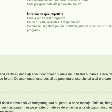
Ce ataşamente sunt permise pe acest forum?
Cum pot găsi toate ataşamentele mele?
Întrebări despre phpBB 3
Cine a scris acest program?
De ce nu este facilitatea X disponibilă?
Cu cine iau legatura pentru probleme juridice şi/sau abuzuri l
program?
nd verificaţi dacă aţi specificat corect numele de utilizator şi parola. Dacă da
ie pe forum. De asemenea, este posibil ca proprietarul site-ului să aibă o eroare
i dacă e nevoie să vă înregistraţi sau nu pentru a scrie mesaje. Oricum, înregi
magini asociate, mesaje private, trimiterea de email-uri altor utilizatori, înscrie
egistraţi.