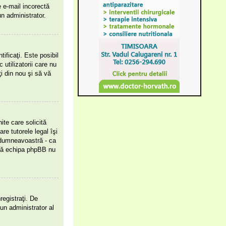
e e-mail incorectă
n administrator.
tificaţi. Este posibil
utilizatorii care nu
i din nou şi să vă
ite care solicită
re tutorele legal îşi
l dumneavoastră - ca
i că echipa phpBB nu
registraţi. De
 un administrator al