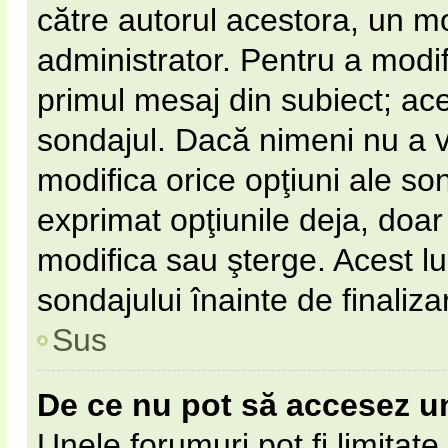
către autorul acestora, un m
administrator. Pentru a modif
primul mesaj din subiect; ac
sondajul. Dacă nimeni nu a vot
modifica orice opţiuni ale so
exprimat opţiunile deja, doar 
modifica sau şterge. Acest l
sondajului înainte de finaliz
Sus
De ce nu pot să accesez u
Unele forumuri pot fi limitate