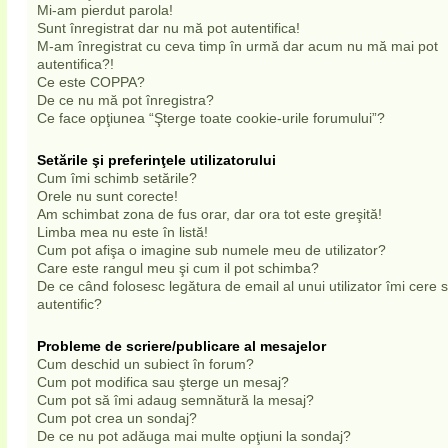
Mi-am pierdut parola!
Sunt înregistrat dar nu mă pot autentifica!
M-am înregistrat cu ceva timp în urmă dar acum nu mă mai pot
autentifica?!
Ce este COPPA?
De ce nu mă pot înregistra?
Ce face opţiunea “Şterge toate cookie-urile forumului”?
Setările şi preferinţele utilizatorului
Cum îmi schimb setările?
Orele nu sunt corecte!
Am schimbat zona de fus orar, dar ora tot este greşită!
Limba mea nu este în listă!
Cum pot afişa o imagine sub numele meu de utilizator?
Care este rangul meu şi cum il pot schimba?
De ce când folosesc legătura de email al unui utilizator îmi cere
autentific?
Probleme de scriere/publicare al mesajelor
Cum deschid un subiect în forum?
Cum pot modifica sau şterge un mesaj?
Cum pot să îmi adaug semnătură la mesaj?
Cum pot crea un sondaj?
De ce nu pot adăuga mai multe opţiuni la sondaj?