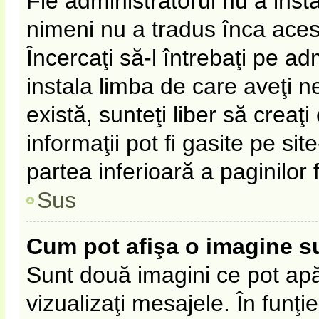
Fie administratorul nu a ins
nimeni nu a tradus înca ace
Încercaţi să-l întrebaţi pe a
instala limba de care aveţi 
există, sunteţi liber să crea
informaţii pot fi gasite pe sit
partea inferioară a paginilor 
Sus
Cum pot afişa o imagine s
Sunt două imagini ce pot apă
vizualizaţi mesajele. În funţie