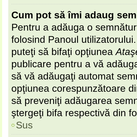
Cum pot să îmi adaug sem
Pentru a adăuga o semnătură 
folosind Panoul utilizatorulu
puteţi să bifaţi opţiunea
Ataş
publicare pentru a vă adăug
să vă adăugaţi automat semn
opţiunea corespunzătoare din 
să preveniţi adăugarea semn
ştergeţi bifa respectivă din f
Sus