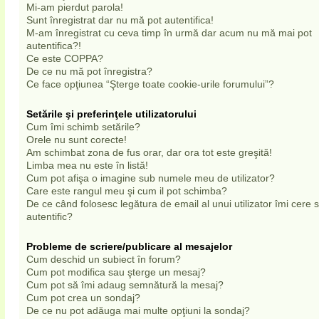
Mi-am pierdut parola!
Sunt înregistrat dar nu mă pot autentifica!
M-am înregistrat cu ceva timp în urmă dar acum nu mă mai pot
autentifica?!
Ce este COPPA?
De ce nu mă pot înregistra?
Ce face opţiunea “Şterge toate cookie-urile forumului”?
Setările şi preferinţele utilizatorului
Cum îmi schimb setările?
Orele nu sunt corecte!
Am schimbat zona de fus orar, dar ora tot este greşită!
Limba mea nu este în listă!
Cum pot afişa o imagine sub numele meu de utilizator?
Care este rangul meu şi cum il pot schimba?
De ce când folosesc legătura de email al unui utilizator îmi cere
autentific?
Probleme de scriere/publicare al mesajelor
Cum deschid un subiect în forum?
Cum pot modifica sau şterge un mesaj?
Cum pot să îmi adaug semnătură la mesaj?
Cum pot crea un sondaj?
De ce nu pot adăuga mai multe opţiuni la sondaj?