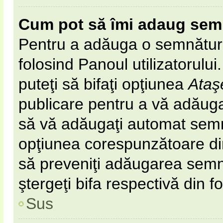
Cum pot să îmi adaug sem
Pentru a adăuga o semnătură 
folosind Panoul utilizatorulu
puteţi să bifaţi opţiunea
Ataş
publicare pentru a vă adăug
să vă adăugaţi automat semn
opţiunea corespunzătoare din 
să preveniţi adăugarea semn
ştergeţi bifa respectivă din f
Sus