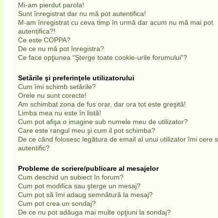
Mi-am pierdut parola!
Sunt înregistrat dar nu mă pot autentifica!
M-am înregistrat cu ceva timp în urmă dar acum nu mă mai pot
autentifica?!
Ce este COPPA?
De ce nu mă pot înregistra?
Ce face opţiunea “Şterge toate cookie-urile forumului”?
Setările şi preferinţele utilizatorului
Cum îmi schimb setările?
Orele nu sunt corecte!
Am schimbat zona de fus orar, dar ora tot este greşită!
Limba mea nu este în listă!
Cum pot afişa o imagine sub numele meu de utilizator?
Care este rangul meu şi cum il pot schimba?
De ce când folosesc legătura de email al unui utilizator îmi cere
autentific?
Probleme de scriere/publicare al mesajelor
Cum deschid un subiect în forum?
Cum pot modifica sau şterge un mesaj?
Cum pot să îmi adaug semnătură la mesaj?
Cum pot crea un sondaj?
De ce nu pot adăuga mai multe opţiuni la sondaj?