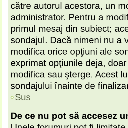
către autorul acestora, un m
administrator. Pentru a modif
primul mesaj din subiect; ac
sondajul. Dacă nimeni nu a vot
modifica orice opţiuni ale so
exprimat opţiunile deja, doar 
modifica sau şterge. Acest l
sondajului înainte de finaliz
Sus
De ce nu pot să accesez u
Unele forumuri pot fi limitate