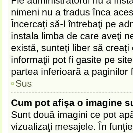
Fie administratorul nu a ins
nimeni nu a tradus înca ace
Încercaţi să-l întrebaţi pe a
instala limba de care aveţi 
există, sunteţi liber să crea
informaţii pot fi gasite pe sit
partea inferioară a paginilor 
Sus
Cum pot afişa o imagine s
Sunt două imagini ce pot apă
vizualizaţi mesajele. În funţie