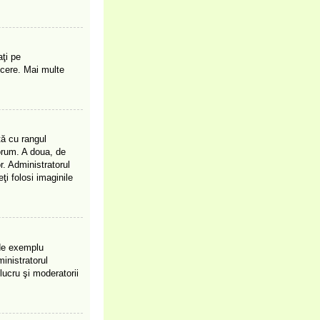
ţi pe
ucere. Mai multe
tă cu rangul
orum. A doua, de
. Administratorul
ţi folosi imaginile
(de exemplu
inistratorul
lucru şi moderatorii