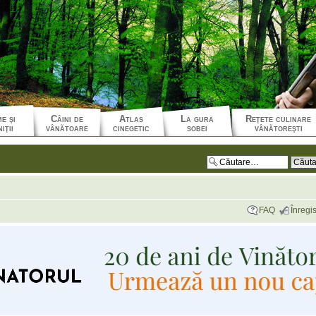
e şi
Câini de
Atlas
La gura
Reţete culinare
iţii
vânătoare
cinegetic
sobei
vânătoreşti
FAQ
Înregis