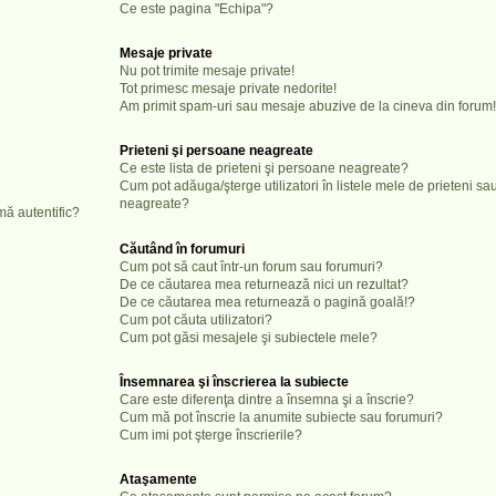
Ce este pagina "Echipa"?
Mesaje private
Nu pot trimite mesaje private!
Tot primesc mesaje private nedorite!
Am primit spam-uri sau mesaje abuzive de la cineva din forum!
Prieteni şi persoane neagreate
Ce este lista de prieteni şi persoane neagreate?
Cum pot adăuga/şterge utilizatori în listele mele de prieteni s
neagreate?
mă autentific?
Căutând în forumuri
Cum pot să caut într-un forum sau forumuri?
De ce căutarea mea returnează nici un rezultat?
De ce căutarea mea returnează o pagină goală!?
Cum pot căuta utilizatori?
Cum pot găsi mesajele şi subiectele mele?
Însemnarea şi înscrierea la subiecte
Care este diferenţa dintre a însemna şi a înscrie?
Cum mă pot înscrie la anumite subiecte sau forumuri?
Cum imi pot şterge înscrierile?
Ataşamente