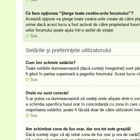
Ce face opţiunea “Şterge toate cookie-urile forumului”?
Această opţiune va şterge toate cookie-urile create de către ph
urmei dacă acest lucru a fost activat de către proprietarul for
urilor forumului poate ajuta într-o astfel de sitaţie
Sus
Setările şi preferinţele utilizatorului
Cum îmi schimb setările?
Toate setările dumneavoastră (dacă sunteţi înregistrat) sunt păst
fi găsit în partea superioară a paginilor forumului. Acest lucru v
Sus
Orele nu sunt corecte!
S-ar putea ca dumneavoastră să vedeţi orele afişate dintr-o zonă 
a schimba specifica fusul orar în concordanţă cu zona în care vă
majoritatea setărilor, poate fi făcută doar de către utilizatorii 
Sus
Am schimbat zona de fus orar, dar ora tot este greşită!
Dacă sunteţi sigur că aţi setat zona de fus orar şi ora de vară/