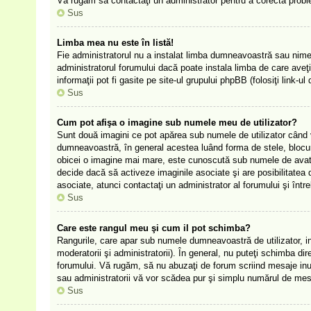
Vă rugăm să contactaţi un administrator pentru a corecta prob
Sus
Limba mea nu este în listă!
Fie administratorul nu a instalat limba dumneavoastră sau nimen
administratorul forumului dacă poate instala limba de care aveţi
informaţii pot fi gasite pe site-ul grupului phpBB (folosiţi link-ul 
Sus
Cum pot afişa o imagine sub numele meu de utilizator?
Sunt două imagini ce pot apărea sub numele de utilizator când viz
dumneavoastră, în general acestea luând forma de stele, blocu
obicei o imagine mai mare, este cunoscută sub numele de avatar 
decide dacă să activeze imaginile asociate şi are posibilitatea d
asociate, atunci contactaţi un administrator al forumului şi într
Sus
Care este rangul meu şi cum il pot schimba?
Rangurile, care apar sub numele dumneavoastră de utilizator, ind
moderatorii şi administratorii). În general, nu puteţi schimba di
forumului. Vă rugăm, să nu abuzaţi de forum scriind mesaje inuti
sau administratorii vă vor scădea pur şi simplu numărul de mes
Sus