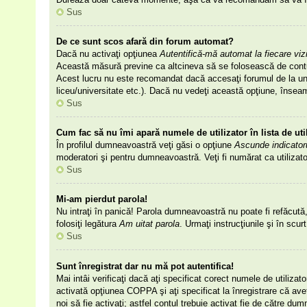
Sus
De ce sunt scos afară din forum automat?
Dacă nu activaţi opţiunea
Autentifică-mă automat la fiecare viz
Această măsură previne ca altcineva să se folosească de contul 
Acest lucru nu este recomandat dacă accesaţi forumul de la un ca
liceu/universitate etc.). Dacă nu vedeţi această opţiune, însea
Sus
Cum fac să nu îmi apară numele de utilizator în lista de uti
În profilul dumneavoastră veţi găsi o opţiune
Ascunde indicator
moderatori şi pentru dumneavoastră. Veţi fi numărat ca utilizat
Sus
Mi-am pierdut parola!
Nu intraţi în panică! Parola dumneavoastră nu poate fi refăcută, 
folosiţi legătura
Am uitat parola
. Urmaţi instrucţiunile şi în scur
Sus
Sunt înregistrat dar nu mă pot autentifica!
Mai intâi verificaţi dacă aţi specificat corect numele de utiliza
activată opţiunea COPPA şi aţi specificat la înregistrare că aveţi
noi să fie activaţi; astfel contul trebuie activat fie de către du