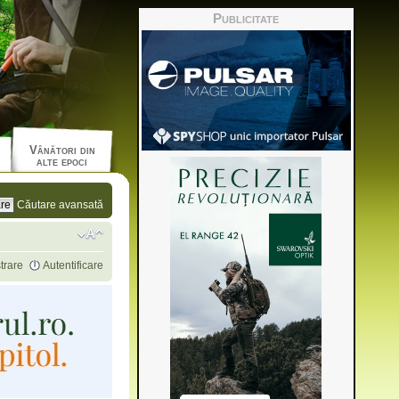
Publicitate
Vânători din
alte epoci
Căutare avansată
trare
Autentificare