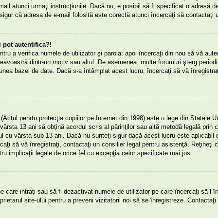
mail atunci urmaţi instrucţiunile. Dacă nu, e posibil să fi specificat o adresă d
sigur că adresa de e-mail folosită este corectă atunci încercaţi să contactaţi u
pot autentifica?!
entru a verifica numele de utilizator şi parola; apoi încercaţi din nou să vă auten
eavoastră dintr-un motiv sau altul. De asemenea, multe forumuri şterg periodic 
nea bazei de date. Dacă s-a întâmplat acest lucru, încercaţi să vă înregistraţ
tul penrtu protecţia copiilor pe Internet din 1998) este o lege din Statele Un
vârsta 13 ani să obţină acordul scris al părinţilor sau altă metodă legală prin ca
rul cu vârsta sub 13 ani. Dacă nu sunteţi sigur dacă acest lucru este aplicabi
rcaţi să vă înregistraţi, contactaţi un consilier legal pentru asistenţă. Reţineţ
ru implicaţii legale de orice fel cu excepţia celor specificate mai jos.
pe care intraţi sau să fi dezactivat numele de utilizator pe care încercaţi să-l în
rietarul site-ului pentru a preveni vizitatorii noi să se înregistreze. Contactaţi