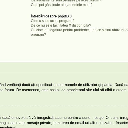
Ce ataşamente sunt permise pe acest forum?
Cum pot găsi toate ataşamentele mele?
Întrebări despre phpBB 3
Cine a scris acest program?
De ce nu este facilitatea X disponibilă?
Cu cine iau legatura pentru probleme juridice şi/sau abuzuri l
program?
nd verificaţi dacă aţi specificat corect numele de utilizator şi parola. Dacă da
ie pe forum. De asemenea, este posibil ca proprietarul site-ului să aibă o eroare
i dacă e nevoie să vă înregistraţi sau nu pentru a scrie mesaje. Oricum, înregi
magini asociate, mesaje private, trimiterea de email-uri altor utilizatori, înscrie
egistraţi.