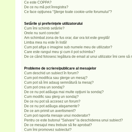
Ce este COPPA?
De ce nu mă pot înregistra?
Ce face opţiunea “Şterge toate cookie-urile forumului”?
Setările şi preferinţele utilizatorului
Cum îmi schimb setările?
Orele nu sunt corecte!
Am schimbat zona de fus orar, dar ora tot este greşită!
Limba mea nu este în listă!
Cum pot afişa o imagine sub numele meu de utilizator?
Care este rangul meu şi cum il pot schimba?
De ce când folosesc legătura de email al unui utilizator îmi cere să 
Probleme de scriere/publicare al mesajelor
Cum deschid un subiect în forum?
Cum pot modifica sau şterge un mesaj?
Cum pot să îmi adaug semnătură la mesaj?
Cum pot crea un sondaj?
De ce nu pot adăuga mai multe opţiuni la sondaj?
Cum modific sau şterg un sondaj?
De ce nu pot să accesez un forum?
De ce nu pot adăuga ataşamente?
De ce am primit un avertisment?
Cum pot raporta mesaje unui moderator?
Pentru ce este butonul "Salvare" la deschiderea unui subiect?
De ce mesajul meu trebuie să fie aprobat?
Cum îmi promovez subiectul?