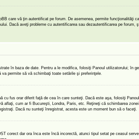
pBB care vă ţin autentificat pe forum. De asemenea, permite funcţionalităţi c
umului. Dacă aveţi probleme cu autentificarea sau dezautentificarea pe forum, ş
rate în baza de date. Pentru a le modifica, folosiţi Panoul utilizatorului; în ge
ă va permite să vă schimbaţi toate setările şi preferinţele.
cu fus orar diferit faţă de cea în care sunteţi. Dacă este aşa, folosiţi Panoul 
 aflaţi, cum ar fi Bucureşti, Londra, Paris, etc. Reţineţi că schimbarea zonei
înregistraţi. Dacă nu sunteţi înregistrat, acesta este un moment bun să o faceţi.
DST corect dar ora înca este încă incorectă, atunci tipul setat pe ceasul server