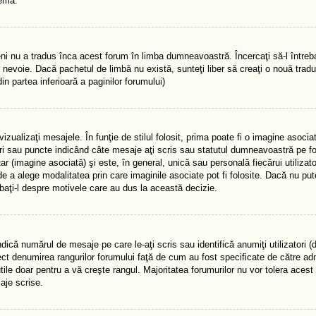
lema.
i nu a tradus înca acest forum în limba dumneavoastră. Încercaţi să-l întreba
 nevoie. Dacă pachetul de limbă nu există, sunteţi liber să creaţi o nouă trad
din partea inferioară a paginilor forumului)
ualizaţi mesajele. În funţie de stilul folosit, prima poate fi o imagine asocia
ri sau puncte indicând câte mesaje aţi scris sau statutul dumneavoastră pe f
(imagine asociată) şi este, în general, unică sau personală fiecărui utilizator
e a alege modalitatea prin care imaginile asociate pot fi folosite. Dacă nu pute
ebaţi-l despre motivele care au dus la această decizie.
ică numărul de mesaje pe care le-aţi scris sau identifică anumiţi utilizatori 
rect denumirea rangurilor forumului faţă de cum au fost specificate de către adm
le doar pentru a vă creşte rangul. Majoritatea forumurilor nu vor tolera acest 
aje scrise.