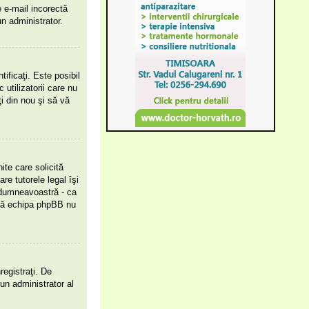
e e-mail incorectă
n administrator.
tificaţi. Este posibil
utilizatorii care nu
i din nou şi să vă
ite care solicită
re tutorele legal îşi
l dumneavoastră - ca
i că echipa phpBB nu
registraţi. De
 un administrator al