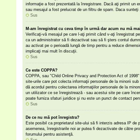
informaţie a fost prezentată la înregistrare. Dacă aţi primit un e
sau mesajul a fost prelucrat de un filtru de spam. Daca sunteţi 
Sus
M-am înregistrat cu ceva timp în urmă dar acum nu mă mai 
Verificaţi-vă mesajul pe care l-aţi primit când v-aţi înregistrat p
ca un administrator să fi dezactivat sau să fi şters contul dumn
au activat pe o perioadă lungă de timp pentru a reduce dimensiu
implicaţi mai mult în discuţii.
Sus
Ce este COPPA?
COPPA, sau "Child Online Privacy and Protection Act of 1998" (Ac
site-urile care pot colecta informaţii personale de la minorii sub 
dă acordul pentru colectarea informaţiilor personale de la mino
un utilizator ce se înregistrează - sau acestui site pe care înce
poate furniza sfaturi juridice şi nu este un punct de contact pent
Sus
De ce nu mă pot înregistra?
Este posibil ca proprietarul site-ului să fi interzis adresa IP de 
asemenea, înregistrarile noi ar putea fi dezactivate de către prop
forumului pentru asistenţă.
Sus