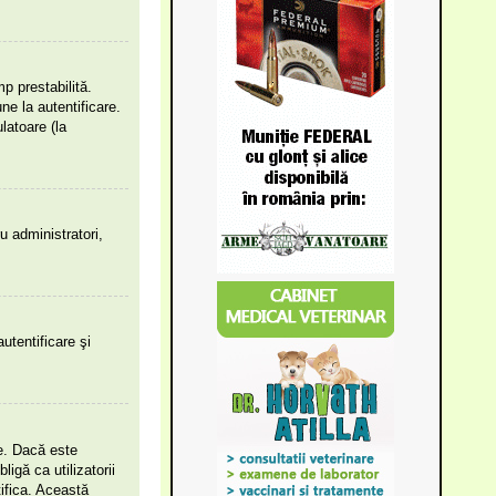
mp prestabilită.
e la autentificare.
latoare (la
ru administratori,
utentificare şi
le. Dacă este
igă ca utilizatorii
tifica. Această