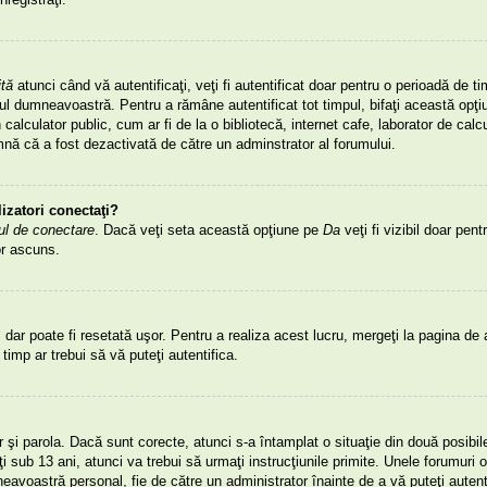
ită
atunci când vă autentificaţi, veţi fi autentificat doar pentru o perioadă de ti
dumneavoastră. Pentru a rămâne autentificat tot timpul, bifaţi această opţiun
lculator public, cum ar fi de la o bibliotecă, internet cafe, laborator de calcu
mnă că a fost dezactivată de către un adminstrator al forumului.
lizatori conectaţi?
ul de conectare
. Dacă veţi seta această opţiune pe
Da
veţi fi vizibil doar pent
or ascuns.
dar poate fi resetată uşor. Pentru a realiza acest lucru, mergeţi la pagina de a
t timp ar trebui să vă puteţi autentifica.
tor şi parola. Dacă sunt corecte, atunci s-a întamplat o situaţie din două posibi
 sub 13 ani, atunci va trebui să urmaţi instrucţiunile primite. Unele forumuri obl
mneavoastră personal, fie de către un administrator înainte de a vă puteţi auten