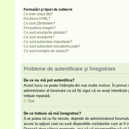
Formatări şi tipuri de subiecte
Ce este codul BB?
Pot folosi HTML?
Ce sunt Zâmbetele?
Pot publica imagini?
Ce sunt anunţurile globale?
Ce sunt anunţurile?
Ce sunt subiectele importante?
Ce sunt subiectele blocate/încuiate?
Ce sunt iconiţele de subiect?
Probleme de autentificare şi înregistrare
De ce nu mă pot autentifica?
Acest lucru se poate întâmpla din mai multe motive. În primul râ
administrator al forumului ca să fiţi sigur că nu aveţi interdicţ
trebuie reparată.
Sus
De ce trebuie să mă înregistrez?
S-ar putea să nu fie nevoie, depinde de adminstratorul forumulu
acces la opţiuni care nu sunt disponibile vizitatorilor cum ar fi i
Durează doar câteva momente, aşa că vă recomandăm să vă înr