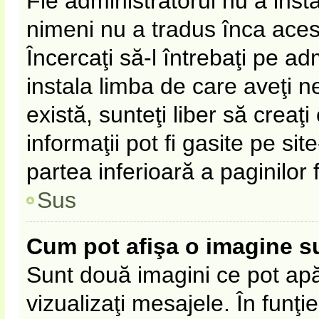
Fie administratorul nu a ins
nimeni nu a tradus înca ace
Încercaţi să-l întrebaţi pe a
instala limba de care aveţi 
există, sunteţi liber să crea
informaţii pot fi gasite pe sit
partea inferioară a paginilor 
Sus
Cum pot afişa o imagine s
Sunt două imagini ce pot apă
vizualizaţi mesajele. În funţie