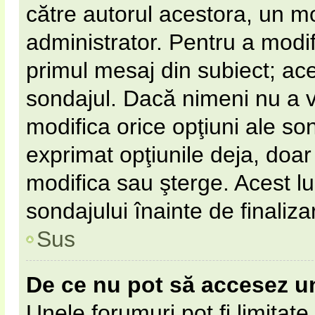
către autorul acestora, un m
administrator. Pentru a modif
primul mesaj din subiect; ac
sondajul. Dacă nimeni nu a vot
modifica orice opţiuni ale so
exprimat opţiunile deja, doar 
modifica sau şterge. Acest l
sondajului înainte de finaliz
Sus
De ce nu pot să accesez u
Unele forumuri pot fi limitate