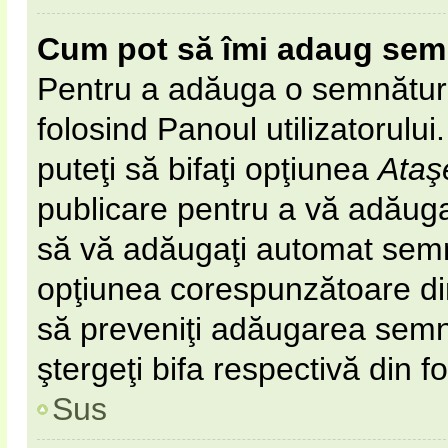
Cum pot să îmi adaug sem
Pentru a adăuga o semnătură 
folosind Panoul utilizatorulu
puteţi să bifaţi opţiunea
Ataş
publicare pentru a vă adăug
să vă adăugaţi automat semn
opţiunea corespunzătoare din 
să preveniţi adăugarea semn
ştergeţi bifa respectivă din f
Sus