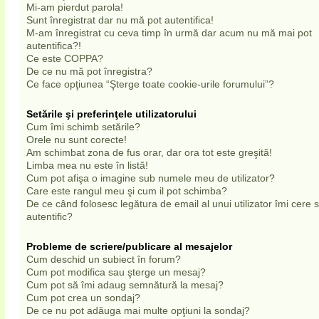
Mi-am pierdut parola!
Sunt înregistrat dar nu mă pot autentifica!
M-am înregistrat cu ceva timp în urmă dar acum nu mă mai pot
autentifica?!
Ce este COPPA?
De ce nu mă pot înregistra?
Ce face opţiunea “Şterge toate cookie-urile forumului”?
Setările şi preferinţele utilizatorului
Cum îmi schimb setările?
Orele nu sunt corecte!
Am schimbat zona de fus orar, dar ora tot este greşită!
Limba mea nu este în listă!
Cum pot afişa o imagine sub numele meu de utilizator?
Care este rangul meu şi cum il pot schimba?
De ce când folosesc legătura de email al unui utilizator îmi cere
autentific?
Probleme de scriere/publicare al mesajelor
Cum deschid un subiect în forum?
Cum pot modifica sau şterge un mesaj?
Cum pot să îmi adaug semnătură la mesaj?
Cum pot crea un sondaj?
De ce nu pot adăuga mai multe opţiuni la sondaj?