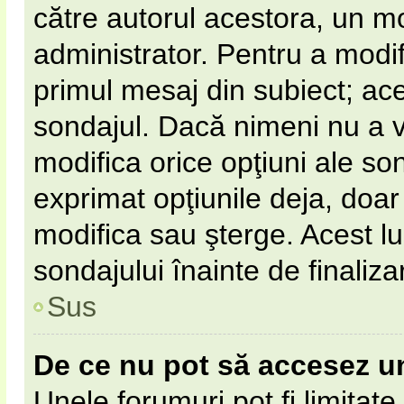
către autorul acestora, un m
administrator. Pentru a modif
primul mesaj din subiect; ac
sondajul. Dacă nimeni nu a vot
modifica orice opţiuni ale so
exprimat opţiunile deja, doar 
modifica sau şterge. Acest l
sondajului înainte de finaliz
Sus
De ce nu pot să accesez u
Unele forumuri pot fi limitate