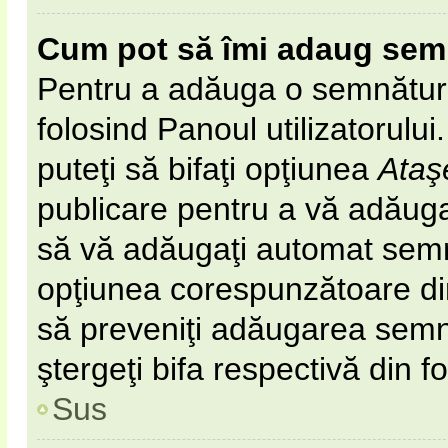
Cum pot să îmi adaug sem
Pentru a adăuga o semnătură 
folosind Panoul utilizatorulu
puteţi să bifaţi opţiunea
Ataş
publicare pentru a vă adăug
să vă adăugaţi automat semn
opţiunea corespunzătoare din 
să preveniţi adăugarea semn
ştergeţi bifa respectivă din f
Sus