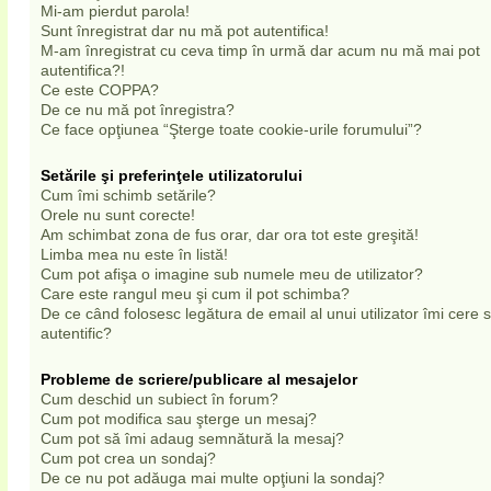
Mi-am pierdut parola!
Sunt înregistrat dar nu mă pot autentifica!
M-am înregistrat cu ceva timp în urmă dar acum nu mă mai pot
autentifica?!
Ce este COPPA?
De ce nu mă pot înregistra?
Ce face opţiunea “Şterge toate cookie-urile forumului”?
Setările şi preferinţele utilizatorului
Cum îmi schimb setările?
Orele nu sunt corecte!
Am schimbat zona de fus orar, dar ora tot este greşită!
Limba mea nu este în listă!
Cum pot afişa o imagine sub numele meu de utilizator?
Care este rangul meu şi cum il pot schimba?
De ce când folosesc legătura de email al unui utilizator îmi cere
autentific?
Probleme de scriere/publicare al mesajelor
Cum deschid un subiect în forum?
Cum pot modifica sau şterge un mesaj?
Cum pot să îmi adaug semnătură la mesaj?
Cum pot crea un sondaj?
De ce nu pot adăuga mai multe opţiuni la sondaj?