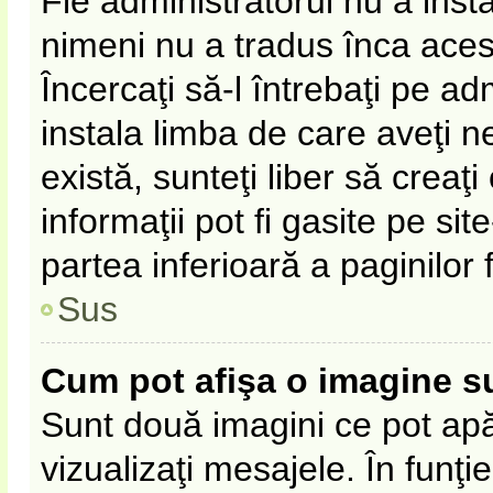
Fie administratorul nu a ins
nimeni nu a tradus înca ace
Încercaţi să-l întrebaţi pe a
instala limba de care aveţi 
există, sunteţi liber să crea
informaţii pot fi gasite pe sit
partea inferioară a paginilor 
Sus
Cum pot afişa o imagine s
Sunt două imagini ce pot apă
vizualizaţi mesajele. În funţie