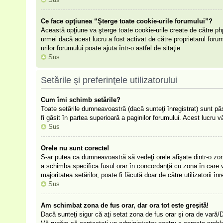
Ce face opţiunea “Şterge toate cookie-urile forumului”?
Această opţiune va şterge toate cookie-urile create de către ph
urmei dacă acest lucru a fost activat de către proprietarul for
urilor forumului poate ajuta într-o astfel de sitaţie
Sus
Setările şi preferinţele utilizatorului
Cum îmi schimb setările?
Toate setările dumneavoastră (dacă sunteţi înregistrat) sunt păst
fi găsit în partea superioară a paginilor forumului. Acest lucru v
Sus
Orele nu sunt corecte!
S-ar putea ca dumneavoastră să vedeţi orele afişate dintr-o zonă 
a schimba specifica fusul orar în concordanţă cu zona în care vă
majoritatea setărilor, poate fi făcută doar de către utilizatorii 
Sus
Am schimbat zona de fus orar, dar ora tot este greşită!
Dacă sunteţi sigur că aţi setat zona de fus orar şi ora de vară/