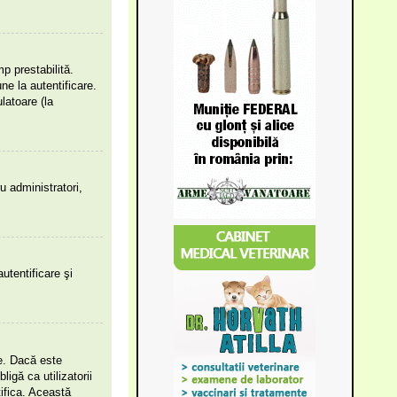
mp prestabilită.
e la autentificare.
latoare (la
ru administratori,
utentificare şi
le. Dacă este
igă ca utilizatorii
tifica. Această