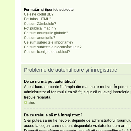
Formatări şi tipuri de subiecte
Ce este codul BB?
Pot folosi HTML?
Ce sunt Zâmbetele?
Pot publica imagini?
Ce sunt anunţurile globale?
Ce sunt anunţurile?
Ce sunt subiectele importante?
Ce sunt subiectele blocate/încuiate?
Ce sunt iconiţele de subiect?
Probleme de autentificare şi înregistrare
De ce nu mă pot autentifica?
Acest lucru se poate întâmpla din mai multe motive. În primul râ
administrator al forumului ca să fiţi sigur că nu aveţi interdicţ
trebuie reparată.
Sus
De ce trebuie să mă înregistrez?
S-ar putea să nu fie nevoie, depinde de adminstratorul forumulu
acces la opţiuni care nu sunt disponibile vizitatorilor cum ar fi i
Durează doar câteva momente, aşa că vă recomandăm să vă înr