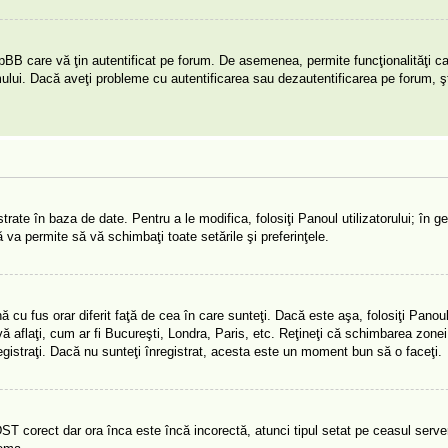
pBB care vă ţin autentificat pe forum. De asemenea, permite funcţionalităţi c
umului. Dacă aveţi probleme cu autentificarea sau dezautentificarea pe forum, ş
rate în baza de date. Pentru a le modifica, folosiţi Panoul utilizatorului; în ge
ă va permite să vă schimbaţi toate setările şi preferinţele.
cu fus orar diferit faţă de cea în care sunteţi. Dacă este aşa, folosiţi Panoul 
 aflaţi, cum ar fi Bucureşti, Londra, Paris, etc. Reţineţi că schimbarea zonei
înregistraţi. Dacă nu sunteţi înregistrat, acesta este un moment bun să o faceţi.
DST corect dar ora înca este încă incorectă, atunci tipul setat pe ceasul server