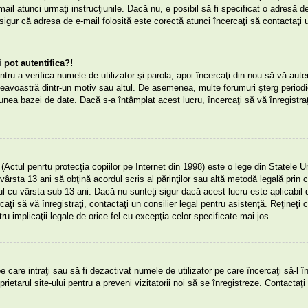
mail atunci urmaţi instrucţiunile. Dacă nu, e posibil să fi specificat o adresă d
sigur că adresa de e-mail folosită este corectă atunci încercaţi să contactaţi u
pot autentifica?!
entru a verifica numele de utilizator şi parola; apoi încercaţi din nou să vă auten
eavoastră dintr-un motiv sau altul. De asemenea, multe forumuri şterg periodic 
nea bazei de date. Dacă s-a întâmplat acest lucru, încercaţi să vă înregistraţ
tul penrtu protecţia copiilor pe Internet din 1998) este o lege din Statele Un
vârsta 13 ani să obţină acordul scris al părinţilor sau altă metodă legală prin ca
rul cu vârsta sub 13 ani. Dacă nu sunteţi sigur dacă acest lucru este aplicabi
rcaţi să vă înregistraţi, contactaţi un consilier legal pentru asistenţă. Reţineţ
ru implicaţii legale de orice fel cu excepţia celor specificate mai jos.
pe care intraţi sau să fi dezactivat numele de utilizator pe care încercaţi să-l în
rietarul site-ului pentru a preveni vizitatorii noi să se înregistreze. Contactaţi