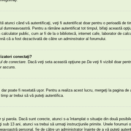
ită
atunci când vă autentificaţi, veţi fi autentificat doar pentru o perioadă de ti
dumneavoastră. Pentru a rămâne autentificat tot timpul, bifaţi această opţiun
lculator public, cum ar fi de la o bibliotecă, internet cafe, laborator de calcu
mnă că a fost dezactivată de către un adminstrator al forumului.
lizatori conectaţi?
ul de conectare
. Dacă veţi seta această opţiune pe
Da
veţi fi vizibil doar pent
or ascuns.
dar poate fi resetată uşor. Pentru a realiza acest lucru, mergeţi la pagina de a
t timp ar trebui să vă puteţi autentifica.
tor şi parola. Dacă sunt corecte, atunci s-a întamplat o situaţie din două posibi
 sub 13 ani, atunci va trebui să urmaţi instrucţiunile primite. Unele forumuri obl
mneavoastră personal, fie de către un administrator înainte de a vă puteţi auten