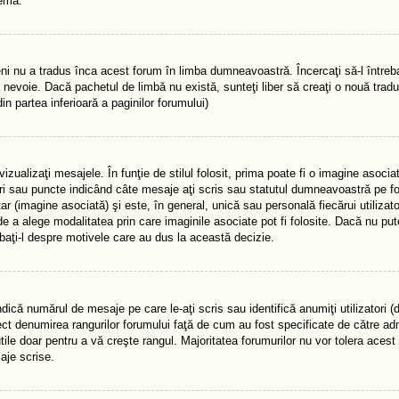
lema.
i nu a tradus înca acest forum în limba dumneavoastră. Încercaţi să-l întreba
 nevoie. Dacă pachetul de limbă nu există, sunteţi liber să creaţi o nouă trad
din partea inferioară a paginilor forumului)
ualizaţi mesajele. În funţie de stilul folosit, prima poate fi o imagine asocia
ri sau puncte indicând câte mesaje aţi scris sau statutul dumneavoastră pe f
(imagine asociată) şi este, în general, unică sau personală fiecărui utilizator
e a alege modalitatea prin care imaginile asociate pot fi folosite. Dacă nu pute
ebaţi-l despre motivele care au dus la această decizie.
ică numărul de mesaje pe care le-aţi scris sau identifică anumiţi utilizatori 
rect denumirea rangurilor forumului faţă de cum au fost specificate de către adm
le doar pentru a vă creşte rangul. Majoritatea forumurilor nu vor tolera acest 
aje scrise.