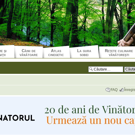
e şi
Câini de
Atlas
La gura
Reţete culinare
iţii
vânătoare
cinegetic
sobei
vânătoreşti
FAQ
Înregis