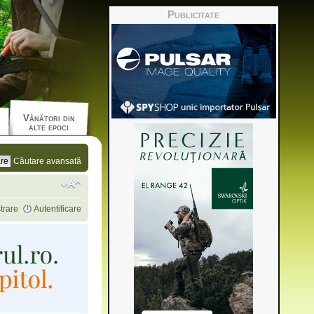
Publicitate
Vânători din
alte epoci
Căutare avansată
trare
Autentificare