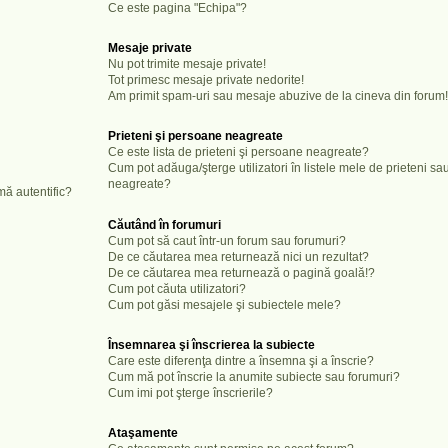
Ce este pagina "Echipa"?
Mesaje private
Nu pot trimite mesaje private!
Tot primesc mesaje private nedorite!
Am primit spam-uri sau mesaje abuzive de la cineva din forum!
Prieteni şi persoane neagreate
Ce este lista de prieteni şi persoane neagreate?
Cum pot adăuga/şterge utilizatori în listele mele de prieteni s
neagreate?
mă autentific?
Căutând în forumuri
Cum pot să caut într-un forum sau forumuri?
De ce căutarea mea returnează nici un rezultat?
De ce căutarea mea returnează o pagină goală!?
Cum pot căuta utilizatori?
Cum pot găsi mesajele şi subiectele mele?
Însemnarea şi înscrierea la subiecte
Care este diferenţa dintre a însemna şi a înscrie?
Cum mă pot înscrie la anumite subiecte sau forumuri?
Cum imi pot şterge înscrierile?
Ataşamente