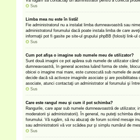
Vă rugăm să contactaţi un administrator pentru a corecta prob
Sus
Limba mea nu este în listă!
Fie administratorul nu a instalat limba dumneavoastră sau nimen
administratorul forumului dacă poate instala limba de care aveţi
informaţii pot fi gasite pe site-ul grupului phpBB (folosiţi link-ul 
Sus
Cum pot afişa o imagine sub numele meu de utilizator?
Sunt două imagini ce pot apărea sub numele de utilizator când viz
dumneavoastră, în general acestea luând forma de stele, blocu
obicei o imagine mai mare, este cunoscută sub numele de avatar 
decide dacă să activeze imaginile asociate şi are posibilitatea d
asociate, atunci contactaţi un administrator al forumului şi într
Sus
Care este rangul meu şi cum il pot schimba?
Rangurile, care apar sub numele dumneavoastră de utilizator, ind
moderatorii şi administratorii). În general, nu puteţi schimba di
forumului. Vă rugăm, să nu abuzaţi de forum scriind mesaje inuti
sau administratorii vă vor scădea pur şi simplu numărul de mes
Sus