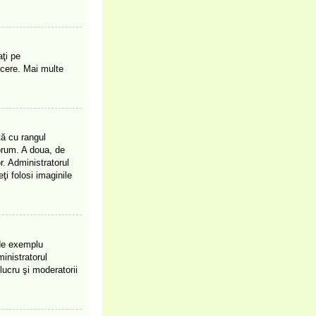
ţi pe
ucere. Mai multe
tă cu rangul
orum. A doua, de
. Administratorul
ţi folosi imaginile
(de exemplu
inistratorul
lucru şi moderatorii