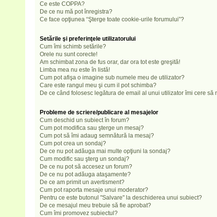
Ce este COPPA?
De ce nu mă pot înregistra?
Ce face opţiunea “Şterge toate cookie-urile forumului”?
Setările şi preferinţele utilizatorului
Cum îmi schimb setările?
Orele nu sunt corecte!
Am schimbat zona de fus orar, dar ora tot este greşită!
Limba mea nu este în listă!
Cum pot afişa o imagine sub numele meu de utilizator?
Care este rangul meu şi cum il pot schimba?
De ce când folosesc legătura de email al unui utilizator îmi cere să 
Probleme de scriere/publicare al mesajelor
Cum deschid un subiect în forum?
Cum pot modifica sau şterge un mesaj?
Cum pot să îmi adaug semnătură la mesaj?
Cum pot crea un sondaj?
De ce nu pot adăuga mai multe opţiuni la sondaj?
Cum modific sau şterg un sondaj?
De ce nu pot să accesez un forum?
De ce nu pot adăuga ataşamente?
De ce am primit un avertisment?
Cum pot raporta mesaje unui moderator?
Pentru ce este butonul "Salvare" la deschiderea unui subiect?
De ce mesajul meu trebuie să fie aprobat?
Cum îmi promovez subiectul?