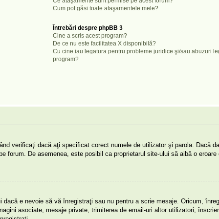
Ce ataşamente sunt permise pe acest forum?
Cum pot găsi toate ataşamentele mele?
Întrebări despre phpBB 3
Cine a scris acest program?
De ce nu este facilitatea X disponibilă?
Cu cine iau legatura pentru probleme juridice şi/sau abuzuri l
program?
nd verificaţi dacă aţi specificat corect numele de utilizator şi parola. Dacă da
ie pe forum. De asemenea, este posibil ca proprietarul site-ului să aibă o eroare
i dacă e nevoie să vă înregistraţi sau nu pentru a scrie mesaje. Oricum, înregi
magini asociate, mesaje private, trimiterea de email-uri altor utilizatori, înscrie
egistraţi.