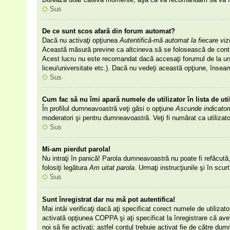
Sus
De ce sunt scos afară din forum automat?
Dacă nu activaţi opţiunea
Autentifică-mă automat la fiecare viz
Această măsură previne ca altcineva să se folosească de contul 
Acest lucru nu este recomandat dacă accesaţi forumul de la un ca
liceu/universitate etc.). Dacă nu vedeţi această opţiune, însea
Sus
Cum fac să nu îmi apară numele de utilizator în lista de uti
În profilul dumneavoastră veţi găsi o opţiune
Ascunde indicator
moderatori şi pentru dumneavoastră. Veţi fi numărat ca utilizat
Sus
Mi-am pierdut parola!
Nu intraţi în panică! Parola dumneavoastră nu poate fi refăcută, 
folosiţi legătura
Am uitat parola
. Urmaţi instrucţiunile şi în scur
Sus
Sunt înregistrat dar nu mă pot autentifica!
Mai intâi verificaţi dacă aţi specificat corect numele de utiliza
activată opţiunea COPPA şi aţi specificat la înregistrare că aveţi
noi să fie activaţi; astfel contul trebuie activat fie de către du