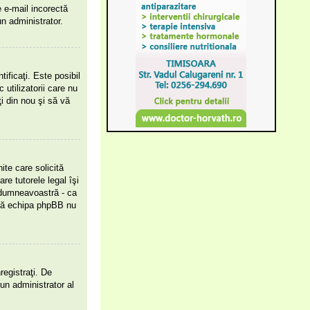
e e-mail incorectă
n administrator.
tificaţi. Este posibil
utilizatorii care nu
i din nou şi să vă
ite care solicită
re tutorele legal îşi
l dumneavoastră - ca
i că echipa phpBB nu
registraţi. De
 un administrator al