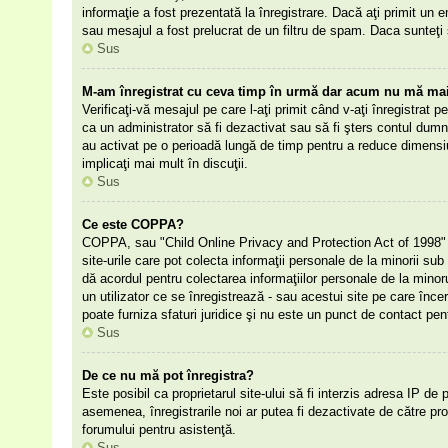
informaţie a fost prezentată la înregistrare. Dacă aţi primit un e
sau mesajul a fost prelucrat de un filtru de spam. Daca sunteţi 
Sus
M-am înregistrat cu ceva timp în urmă dar acum nu mă mai 
Verificaţi-vă mesajul pe care l-aţi primit când v-aţi înregistrat p
ca un administrator să fi dezactivat sau să fi şters contul dumn
au activat pe o perioadă lungă de timp pentru a reduce dimensiu
implicaţi mai mult în discuţii.
Sus
Ce este COPPA?
COPPA, sau "Child Online Privacy and Protection Act of 1998" (Ac
site-urile care pot colecta informaţii personale de la minorii sub 
dă acordul pentru colectarea informaţiilor personale de la mino
un utilizator ce se înregistrează - sau acestui site pe care înce
poate furniza sfaturi juridice şi nu este un punct de contact pent
Sus
De ce nu mă pot înregistra?
Este posibil ca proprietarul site-ului să fi interzis adresa IP de 
asemenea, înregistrarile noi ar putea fi dezactivate de către prop
forumului pentru asistenţă.
Sus