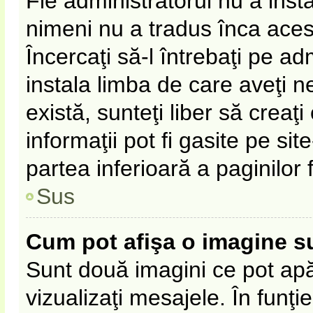
Fie administratorul nu a ins
nimeni nu a tradus înca ace
Încercaţi să-l întrebaţi pe a
instala limba de care aveţi 
există, sunteţi liber să crea
informaţii pot fi gasite pe sit
partea inferioară a paginilor 
Sus
Cum pot afişa o imagine s
Sunt două imagini ce pot apă
vizualizaţi mesajele. În funţie