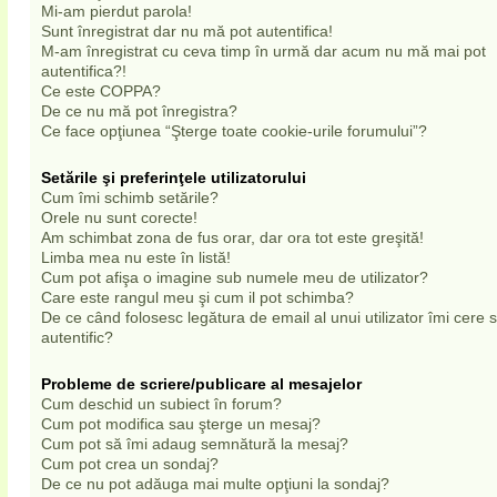
Mi-am pierdut parola!
Sunt înregistrat dar nu mă pot autentifica!
M-am înregistrat cu ceva timp în urmă dar acum nu mă mai pot
autentifica?!
Ce este COPPA?
De ce nu mă pot înregistra?
Ce face opţiunea “Şterge toate cookie-urile forumului”?
Setările şi preferinţele utilizatorului
Cum îmi schimb setările?
Orele nu sunt corecte!
Am schimbat zona de fus orar, dar ora tot este greşită!
Limba mea nu este în listă!
Cum pot afişa o imagine sub numele meu de utilizator?
Care este rangul meu şi cum il pot schimba?
De ce când folosesc legătura de email al unui utilizator îmi cere
autentific?
Probleme de scriere/publicare al mesajelor
Cum deschid un subiect în forum?
Cum pot modifica sau şterge un mesaj?
Cum pot să îmi adaug semnătură la mesaj?
Cum pot crea un sondaj?
De ce nu pot adăuga mai multe opţiuni la sondaj?