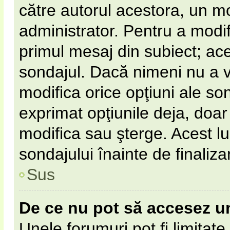
către autorul acestora, un m
administrator. Pentru a modif
primul mesaj din subiect; ac
sondajul. Dacă nimeni nu a vot
modifica orice opţiuni ale so
exprimat opţiunile deja, doar 
modifica sau şterge. Acest l
sondajului înainte de finaliz
Sus
De ce nu pot să accesez u
Unele forumuri pot fi limitate