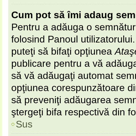
Cum pot să îmi adaug sem
Pentru a adăuga o semnătură 
folosind Panoul utilizatorulu
puteţi să bifaţi opţiunea
Ataş
publicare pentru a vă adăug
să vă adăugaţi automat semn
opţiunea corespunzătoare din 
să preveniţi adăugarea semn
ştergeţi bifa respectivă din f
Sus