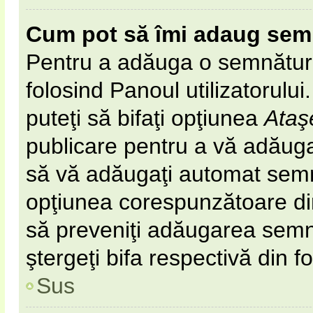
Cum pot să îmi adaug sem
Pentru a adăuga o semnătură 
folosind Panoul utilizatorulu
puteţi să bifaţi opţiunea
Ataş
publicare pentru a vă adăug
să vă adăugaţi automat semn
opţiunea corespunzătoare din 
să preveniţi adăugarea semn
ştergeţi bifa respectivă din f
Sus