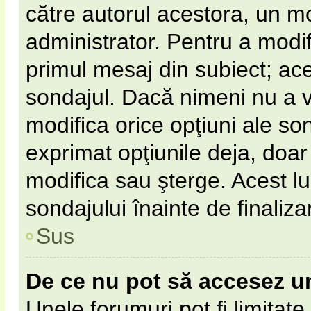
către autorul acestora, un m
administrator. Pentru a modif
primul mesaj din subiect; ac
sondajul. Dacă nimeni nu a vot
modifica orice opţiuni ale so
exprimat opţiunile deja, doar 
modifica sau şterge. Acest l
sondajului înainte de finaliz
Sus
De ce nu pot să accesez u
Unele forumuri pot fi limitate