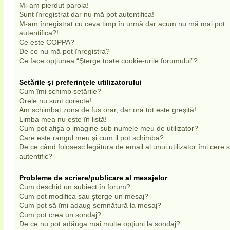
Mi-am pierdut parola!
Sunt înregistrat dar nu mă pot autentifica!
M-am înregistrat cu ceva timp în urmă dar acum nu mă mai pot
autentifica?!
Ce este COPPA?
De ce nu mă pot înregistra?
Ce face opţiunea “Şterge toate cookie-urile forumului”?
Setările şi preferinţele utilizatorului
Cum îmi schimb setările?
Orele nu sunt corecte!
Am schimbat zona de fus orar, dar ora tot este greşită!
Limba mea nu este în listă!
Cum pot afişa o imagine sub numele meu de utilizator?
Care este rangul meu şi cum il pot schimba?
De ce când folosesc legătura de email al unui utilizator îmi cere
autentific?
Probleme de scriere/publicare al mesajelor
Cum deschid un subiect în forum?
Cum pot modifica sau şterge un mesaj?
Cum pot să îmi adaug semnătură la mesaj?
Cum pot crea un sondaj?
De ce nu pot adăuga mai multe opţiuni la sondaj?