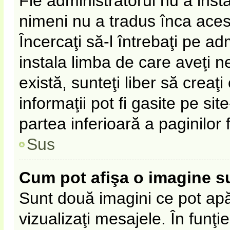
Fie administratorul nu a ins
nimeni nu a tradus înca ace
Încercaţi să-l întrebaţi pe a
instala limba de care aveţi 
există, sunteţi liber să crea
informaţii pot fi gasite pe sit
partea inferioară a paginilor 
Sus
Cum pot afişa o imagine s
Sunt două imagini ce pot apă
vizualizaţi mesajele. În funţie