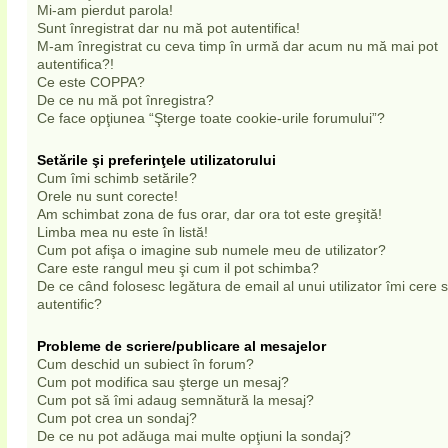
Mi-am pierdut parola!
Sunt înregistrat dar nu mă pot autentifica!
M-am înregistrat cu ceva timp în urmă dar acum nu mă mai pot
autentifica?!
Ce este COPPA?
De ce nu mă pot înregistra?
Ce face opţiunea “Şterge toate cookie-urile forumului”?
Setările şi preferinţele utilizatorului
Cum îmi schimb setările?
Orele nu sunt corecte!
Am schimbat zona de fus orar, dar ora tot este greşită!
Limba mea nu este în listă!
Cum pot afişa o imagine sub numele meu de utilizator?
Care este rangul meu şi cum il pot schimba?
De ce când folosesc legătura de email al unui utilizator îmi cere
autentific?
Probleme de scriere/publicare al mesajelor
Cum deschid un subiect în forum?
Cum pot modifica sau şterge un mesaj?
Cum pot să îmi adaug semnătură la mesaj?
Cum pot crea un sondaj?
De ce nu pot adăuga mai multe opţiuni la sondaj?