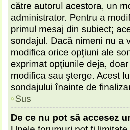
către autorul acestora, un m
administrator. Pentru a modif
primul mesaj din subiect; ac
sondajul. Dacă nimeni nu a vot
modifica orice opţiuni ale so
exprimat opţiunile deja, doar 
modifica sau şterge. Acest l
sondajului înainte de finaliz
Sus
De ce nu pot să accesez u
Unele forumuri pot fi limitate