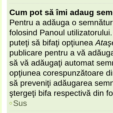
Cum pot să îmi adaug sem
Pentru a adăuga o semnătură 
folosind Panoul utilizatorulu
puteţi să bifaţi opţiunea
Ataş
publicare pentru a vă adăug
să vă adăugaţi automat semn
opţiunea corespunzătoare din 
să preveniţi adăugarea semn
ştergeţi bifa respectivă din f
Sus