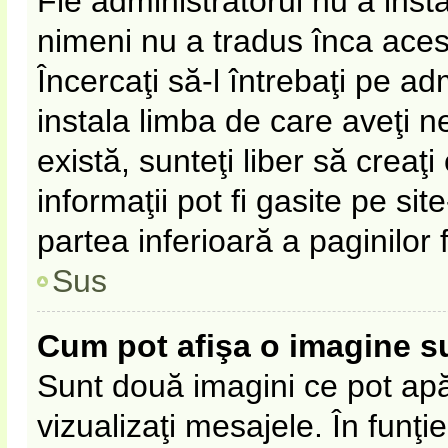
Fie administratorul nu a ins
nimeni nu a tradus înca ace
Încercaţi să-l întrebaţi pe a
instala limba de care aveţi 
există, sunteţi liber să crea
informaţii pot fi gasite pe sit
partea inferioară a paginilor 
Sus
Cum pot afişa o imagine s
Sunt două imagini ce pot apă
vizualizaţi mesajele. În funţie