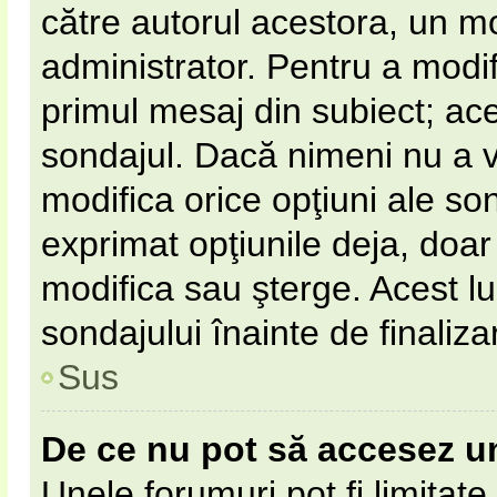
către autorul acestora, un m
administrator. Pentru a modif
primul mesaj din subiect; ac
sondajul. Dacă nimeni nu a vot
modifica orice opţiuni ale so
exprimat opţiunile deja, doar 
modifica sau şterge. Acest l
sondajului înainte de finaliz
Sus
De ce nu pot să accesez u
Unele forumuri pot fi limitate