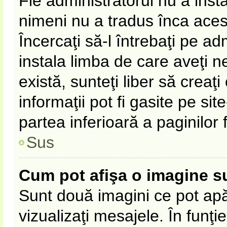
Fie administratorul nu a ins
nimeni nu a tradus înca ace
Încercaţi să-l întrebaţi pe a
instala limba de care aveţi 
există, sunteţi liber să crea
informaţii pot fi gasite pe sit
partea inferioară a paginilor 
Sus
Cum pot afişa o imagine s
Sunt două imagini ce pot apă
vizualizaţi mesajele. În funţie