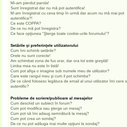
Mi-am pierdut parola!
Sunt înregistrat dar nu mă pot autentifica!
M-am înregistrat cu ceva timp în urmă dar acum nu mă mai pot
autentifica?!
Ce este COPPA?
De ce nu mă pot înregistra?
Ce face opţiunea “Şterge toate cookie-urile forumului”?
Setările şi preferinţele utilizatorului
Cum îmi schimb setările?
Orele nu sunt corecte!
Am schimbat zona de fus orar, dar ora tot este greşită!
Limba mea nu este în listă!
Cum pot afişa o imagine sub numele meu de utilizator?
Care este rangul meu şi cum il pot schimba?
De ce când folosesc legătura de email al unui utilizator îmi cere
autentific?
Probleme de scriere/publicare al mesajelor
Cum deschid un subiect în forum?
Cum pot modifica sau şterge un mesaj?
Cum pot să îmi adaug semnătură la mesaj?
Cum pot crea un sondaj?
De ce nu pot adăuga mai multe opţiuni la sondaj?