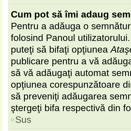
Cum pot să îmi adaug sem
Pentru a adăuga o semnătură 
folosind Panoul utilizatorulu
puteţi să bifaţi opţiunea
Ataş
publicare pentru a vă adăug
să vă adăugaţi automat semn
opţiunea corespunzătoare din 
să preveniţi adăugarea semn
ştergeţi bifa respectivă din f
Sus