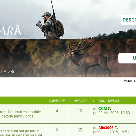
Acum e
SUBIECTE
MESAJE
ULTIMUL MESAJ
de
CCM
4
16
Forum. Forumul este public
pe 29 Noi 2025, 18:53
ligatorie pentru orice
de
Alin3006
0
65
ei care sunt noi pe forum
pe 08 Iun 2015, 19:51
ou sau in general nu sunt