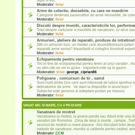
sigur si etic.
Moderator:
liviur
Arme de colectie, deosebite, cu care ne mandrim
Categorie destinata pasionatilor de arme deosebite, de cole
Moderator:
liviur
Discutii despre munitii, caracteristicile lor, performa
Totul despre cartusele si munitiile de vanatoare, cu alice sau 
Moderator:
liviur
Armurieri, ateliere de reparatii, produse de intretinu
Stiti un armurier bun, un mester care reconditioneaza paturi
reparatii arme serios? Impartasiti si colegilor forumisti exper
Moderator:
liviur
Echipamente pentru vanatoare
Tot ce tine de echipamentul pentru teren al unui vanator , ma
nu stim cite ne vin in ajutor - important este sa le gasim .
Moderatori:
liviur
,
george_ciprian86
Poligoane , concursuri de tir , samd
Sunt multi dintre Dvs care sunt interesati de latura sportiva s
detinatorilor de arme . Va stam la dispozitie in acest topic !
Subiectul este generos si asteptam postari pe masura .
Moderator:
liviur
VANAT MIC SI MARE, CU 4 PICIOARE
Vanatoare de mistret
Vanatoarea la mistret, la goana panda sau dibuit este una di
vanatori din Romania . Zona de deal si munte , campie , Delta
sezonul de mistret cu mare placere . Aici discutam totul des
metode de vanatoare, munitia si calibrele pentru mistret, teh
Moderator:
CCM