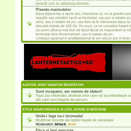
lamuriti cum se utilizeaza forumul.
Planeta maimutelor
Daca topicul tau a ajuns aici, inseamna ca: nu ai gandit cand
regulile sau membrii vechi ai forumului, sau pur si simplu ai
sens, sau in bataie de joc, sau fara sa te intereseze daca nu
discutat inainte de 100 Ori. Pe scurt, ca ne consideri fraierii t
nu avem altceva mai bun de facut decat sa raspundem la intr
formulate fara discernamant, sau in bataie de joc.
Limbajul agramat si analfabetismul te vor aduce aici in timp 
AJUTOR, SUNT VANATOR ÎNCEPĂTOR!
Sunt incepator, am nevoie de sfaturi!
Topic pur informativ, destinat celor care vor sa imbratiseze a
stiu care sunt etapele de parcurs.
ETICA VANATOREASCA SI LEGI, SCRISE SI NESCRISE
Unde-i lege nu-i tocmeala!
Modificari recente ale legilor legate de vanatoare
Moderatori:
biriuck
,
liviur
Etica si legi nescrise