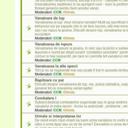
Sa discutam despre Rodna, Bucegi s.a.m.d. - habitate in car
insanatosirea septelului si sa ajungem usor - usor la perform
thread generos pentru fanii acestui vanat.
Moderatori:
CCM
,
Ghinda
Vanatoare de lup
Vanatoarea la lup: visul oricarui vanator! Multi au sacrificat n
talharului sur pe zapada zile in sir fara succes, altii mai noro
sau l-au rapus la goana. Discutii despre lup, vanatoarea la lu
ecosistem
Moderatori:
CCM
,
Ghinda
Vanatoarea de iepure
Vanatoarea de iepure la goana, in cerc sau la picior e subiect
Iepurele e numit pe drept cuvant ¨contabilul asociatiei¨ pent
comun si mai raspandit, pe care si-l permite tot vanatorul r
Moderator:
CCM
Vanatoarea la alte specii
Tot ce nu se regaseste mai sus poate fi trat in aceasta sectiu
Moderatori:
CCM
,
Ghinda
Rapitoare cu par
Discutii despre vanatoarea de lup, ras, pisica salbatica, vulpe
general tot ce inseamna vanat rapitor
Moderatori:
CCM
,
Ghinda
Combatere !
Subiect dedicat combaterilor organizate sau in grup restrins l
vanatului in extra sezon . Acces la autorizatii , probleme , etc 
Moderatori:
CCM
,
Ghinda
Urmele si interpretarea lor
De cand eram copii visam sa luam urma vanatului in codrii sa
citim o urma tipar sau un sir de urme? Deosebim o urma de 