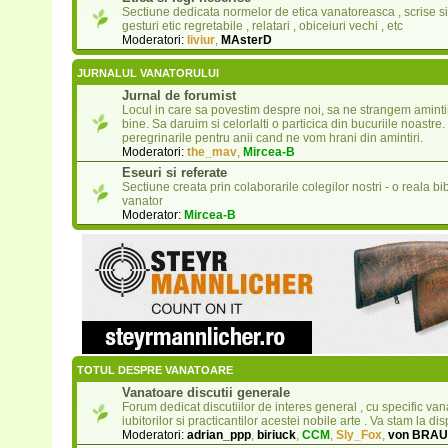
Sectiune dedicata normelor de etica vanatoreasca , scrise si 
gesturi etic regretabile , relatari , obiceiuri vechi , etc
Moderatori:
liviur
,
MAsterD
JURNALUL VANATORULUI
Jurnal de forumist
Locul in care sa povestim despre noi, sa ne strangem aminti
bine. Sa daruim si celorlalti o particica din bucuriile noast
peregrinarile pentru anii cand ne vom hrani din amintiri.
Moderatori:
the_mav
,
Mircea-B
Eseuri si referate
Sectiune creata prin colaborarile colegilor nostri - o reala bi
vanator
Moderator:
Mircea-B
TOTUL DESPRE VANATOARE
Vanatoare discutii generale
Forum dedicat discutiilor de interes general , cu specific van
iubitorilor si practicantilor acestei nobile arte . Va stam la dis
Moderatori:
adrian_ppp
,
biriuck
,
CCM
,
Sly_Fox
,
von BRA