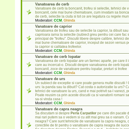
Vanatoarea de cerb
Vanatoare de cerb la boncanit, trofeu si selectie, tehnici de 
boncanit, cele mai bune chematoare, cum invatam sa boncani
de cerb, selectie la ciuta si tot ce are legatura cu regele munt
Moderatori:
CCM
,
Ghinda
Vanatoare de caprior
Vanatoarea de trofeu sau de selectie la caprior, la dibuit sa
caprioara iarna la selectie (subiect greu pentru cei care fac s
principal de "trofeu". Discutii libere despre calibre, tehnici d
mai bune chematoare de caprior, inceput de sezon versus p
la caprior si calitatea trofeelor.
Moderatori:
CCM
,
Ghinda
Vanatoare de cerb lopatar
Vanatoarea de cerb lopatar are un farmec aparte, pe care il 
care au incercat-o. Discutii despre vanatoarea de cerb lopatar
boncanit, zoce de vanatoare pentru lopatar, preturi si trofee
Moderatori:
CCM
,
Ghinda
Vanatoare de urs
Un subiect de exceptie si care poate genera multe discutii 
urs: la panda sau la dibuit? Cat costa o autorizatie la urs? 
tehnici de vanatoare la urs, cand e mai potrivit sa-l vanezi
Poate reusim ca prin aceste discutii ca si vanatorii romani s
sa-si vinda casa !
Moderatori:
CCM
,
Ghinda
Vanatoare de capra neagra
Sa discutam si despre
Perla Carpatilor
pe care din pacate di
mai rari putem sa o vedem si cu atit mai greu sa o vanam. C
neagra? Care sunt tehnicile de vanatoare la capra neagra, ce
corectiile de tir pentru o vanatoare de capra neagra de suc