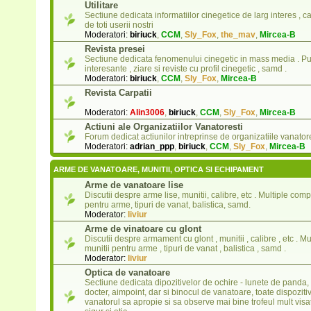
Utilitare
Sectiune dedicata informatiilor cinegetice de larg interes , c
de toti userii nostri
Moderatori:
biriuck
,
CCM
,
Sly_Fox
,
the_mav
,
Mircea-B
Revista presei
Sectiune dedicata fenomenului cinegetic in mass media . Putet
interesante , ziare si reviste cu profil cinegetic , samd .
Moderatori:
biriuck
,
CCM
,
Sly_Fox
,
Mircea-B
Revista Carpatii
Moderatori:
Alin3006
,
biriuck
,
CCM
,
Sly_Fox
,
Mircea-B
Actiuni ale Organizatiilor Vanatoresti
Forum dedicat actiunilor intreprinse de organizatiile vanator
Moderatori:
adrian_ppp
,
biriuck
,
CCM
,
Sly_Fox
,
Mircea-B
ARME DE VANATOARE, MUNITII, OPTICA SI ECHIPAMENT
Arme de vanatoare lise
Discutii despre arme lise, munitii, calibre, etc . Multiple compa
pentru arme, tipuri de vanat, balistica, samd.
Moderator:
liviur
Arme de vinatoare cu glont
Discutii despre armament cu glont , munitii , calibre , etc . Mu
munitii pentru arme , tipuri de vanat , balistica , samd .
Moderator:
liviur
Optica de vanatoare
Sectiune dedicata dipozitivelor de ochire - lunete de panda, 
docter, aimpoint, dar si binocul de vanatoare, toate dispoziti
vanatorul sa apropie si sa observe mai bine trofeul mult visa