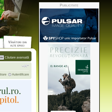
Publicitate
Vânători din
alte epoci
Căutare avansată
trare
Autentificare