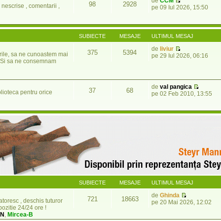
de
CCM
98
2928
nescrise , comentarii ,
pe 09 Iul 2026, 15:50
SUBIECTE
MESAJE
ULTIMUL MESAJ
de
liviur
375
5394
rile, sa ne cunoastem mai
pe 29 Iul 2026, 06:16
re. Si sa ne consemnam
de
val pangica
37
68
blioteca pentru orice
pe 02 Feb 2010, 13:55
SUBIECTE
MESAJE
ULTIMUL MESAJ
de
Ghinda
721
18663
atoresc , deschis tuturor
pe 20 Mai 2026, 12:02
pozitie 24/24 ore !
UN
,
Mircea-B