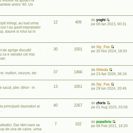
e trebuie sa ajutam la
antele anilor '40. Un
de
yoghi
12
409
opti intregi, au luat urma
pe 06 Ian 2023, 00:31
cosi l-au gasit intamplator
p, daune si rolul lui in
de
Sly_Fox
30
1501
 de aprige discutii!
pe 20 Noi 2024, 18:03
ru ca e vanatul cel mai
oman
de
Ghinda
37
1466
ne: muflon, viezure, etc
pe 23 Apr 2026, 06:34
de
Sly_Fox
13
1051
 sacal, jder, dihor - in
pe 29 Iun 2024, 20:49
de
zforis
40
2267
a principalii daunatori ai
pe 01 Aug 2025, 03:56
.
de
popaliviu
7
102
lbatici. Dar stim oare sa
pe 08 Feb 2021, 16:20
lup de una de caine, urma