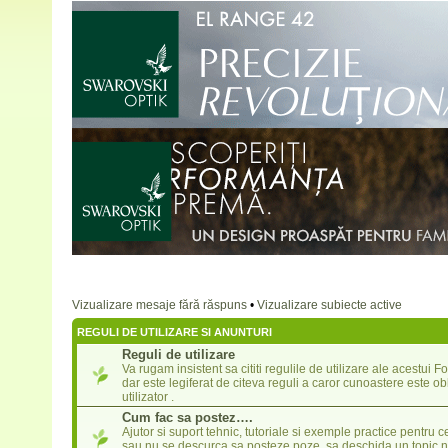
Vizualizare mesaje fără răspuns
•
Vizualizare subiecte active
REGULI DE UTILIZARE SI ANUNTURI
Reguli de utilizare
Va rugam insistent sa cititi regulile de utilizare ale acestui 
dar este legiferat de citeva reguli a caror cunoastere este ob
utilizator .
Cum fac sa postez….
Ajutor si suport tehnic, tutoriale si exemple practice pentru c
sau nu se descurca sa posteze poze, sa deschida un topic n