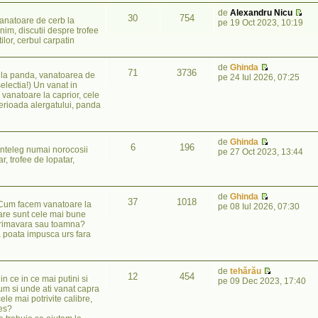
de
Alexandru Nicu
30
754
vanatoare de cerb la
pe 19 Oct 2023, 10:19
m, discutii despre trofee
ilor, cerbul carpatin
de
Ghinda
71
3736
u la panda, vanatoarea de
pe 24 Iul 2026, 07:25
electia!) Un vanat in
e vanatoare la caprior, cele
erioada alergatului, panda
de
Ghinda
6
196
inteleg numai norocosii
pe 27 Oct 2023, 13:44
, trofee de lopatar,
de
Ghinda
37
1018
! Cum facem vanatoare la
pe 08 Iul 2026, 07:30
Care sunt cele mai bune
, primavara sau toamna?
a poata impusca urs fara
de
tehărău
12
454
n ce in ce mai putini si
pe 09 Dec 2023, 17:40
um si unde ati vanat capra
le mai potrivite calibre,
ces?