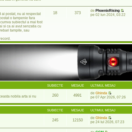
de
PhoenixRising
18
373
 ai postat, nu ai respectat
pe 02 Iun 2024, 03:22
 postat o tampenie fara
 cumva subiectul a mai fost
ai si ca ai avut senzatia cu
ebari tampite, sau
record.
SUBIECTE
MESAJE
ULTIMUL MESAJ
de
Ghinda
260
4991
ceasta nobila arta si nu
pe 07 Apr 2026, 07:26
SUBIECTE
MESAJE
ULTIMUL MESAJ
de
Ghinda
245
12150
pe 24 Iul 2026, 07:23