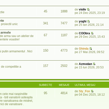
de
violiv
45
1888
ctie
pe 24 Dec 2025, 23:19
nte
de
yoghi
341
7477
proiectil unic
pe 25 Ian 2026, 21:14
t armele
de
COObra
67
1187
 de arma sau un atelier de
pe 29 Dec 2025, 15:43
ientele voastre!
de
Ghinda
150
4773
i putin armamentul . Nici
pe 27 Mai 2026, 09:52
de
Azmodan
157
2502
i de competitie a
pe 15 Iun 2026, 20:53
SUBIECTE
MESAJE
ULTIMUL MESAJ
de
Sly_Fox
95
4814
n cele mai raspindite
pe 04 Dec 2025, 18:12
 - toti vanatorii asteapta
pre vanatoarea de mistret,
nici de vanatoare .