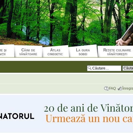
e şi
Câini de
Atlas
La gura
Reţete culinare
iţii
vânătoare
cinegetic
sobei
vânătoreşti
FAQ
Înregis