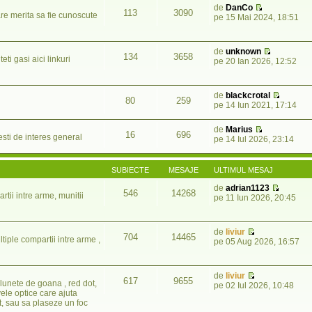
de
DanCo
113
3090
are merita sa fie cunoscute
pe 15 Mai 2024, 18:51
de
unknown
134
3658
i gasi aici linkuri
pe 20 Ian 2026, 12:52
de
blackcrotal
80
259
pe 14 Iun 2021, 17:14
de
Marius
16
696
esti de interes general
pe 14 Iul 2026, 23:14
SUBIECTE
MESAJE
ULTIMUL MESAJ
de
adrian1123
546
14268
rtii intre arme, munitii
pe 11 Iun 2026, 20:45
de
liviur
704
14465
ltiple compartii intre arme ,
pe 05 Aug 2026, 16:57
de
liviur
617
9655
lunete de goana , red dot,
pe 02 Iul 2026, 10:48
vele optice care ajuta
t, sau sa plaseze un foc