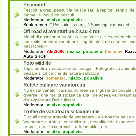
Pescuitul
Pescuit la crap, pescuit la musca sau la rapitori, tehnici de
momeli si locuri de pescuit
Moderatori:
mialxx
,
popaliviu
Subforumuri:
Pescuitul la crap
,
Spinning si muscarit
Off road si aventuri pe 2 sau 4 roti
Membrii nostri sunt rugati sa-si posteze aici experientele l
pasiunile lor extra vanatoare , legate strict de ceea ce in
MOTOARE !
Moderatori:
Alin3006
,
mialxx
,
popaliviu
,
the_mav
,
Razv
Auto SHOP
Foto wildlife
Topic pentru vanatoarea de...imagini. Fotografii cu animale
peisaje si tot ce tine de natura salbatica
Moderatori:
romaniac
,
mialxx
,
popaliviu
Retete culinare vanatoresti
Nu exista vanator care sa nu vrea sa si guste din bucate . 
diverse , una mai gustoasa ca alta , de aceea va invitam sa
din experienta Dvs culinara .
Moderatori:
mialxx
,
popaliviu
Trofee de vanatoare si taxidermie
Discutii despre trofeele de vanatoare - ale noastre sau ale 
Vanatoare la trofeu , naturalizare , modalitati de expunere
proprii , etc . Taxidermisti , adrese utile , etc
Moderatori:
mialxx
,
popaliviu