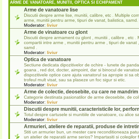
ARME DE VANATOARE, MUNITII, OPTICA SI ECHIPAMENT
Arme de vanatoare lise
Discutii despre arme lise, munitii, calibre, etc . Multiple com
arme, munitii pentru arme, tipuri de vanat, balistica, samd.
Moderator:
liviur
Arme de vinatoare cu glont
Discutii despre armament cu glont , munitii , calibre , etc . 
compartii intre arme , munitii pentru arme , tipuri de vanat , 
samd .
Moderator:
liviur
Optica de vanatoare
Sectiune dedicata dipozitivelor de ochire - lunete de panda
goana , red dot, docter, aimpoint, dar si binocul de vanatoa
dispozitivele optice care ajuta vanatorul sa apropie si sa 
trofeul mult visat, sau sa plaseze un foc sigur si etic.
Moderator:
liviur
Arme de colectie, deosebite, cu care ne mandrim
Categorie destinata pasionatilor de arme deosebite, de col
Moderator:
liviur
Discutii despre munitii, caracteristicile lor, perfo
Totul despre cartusele si munitiile de vanatoare, cu alice sa
Moderator:
liviur
Armurieri, ateliere de reparatii, produse de intret
Stiti un armurier bun, un mester care reconditioneaza pat
un atelier de reparatii arme serios? Impartasiti si colegilor 