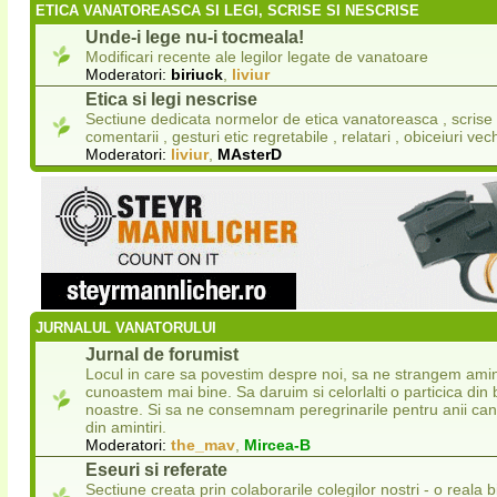
ETICA VANATOREASCA SI LEGI, SCRISE SI NESCRISE
Unde-i lege nu-i tocmeala!
Modificari recente ale legilor legate de vanatoare
Moderatori:
biriuck
,
liviur
Etica si legi nescrise
Sectiune dedicata normelor de etica vanatoreasca , scrise s
comentarii , gesturi etic regretabile , relatari , obiceiuri vech
Moderatori:
liviur
,
MAsterD
JURNALUL VANATORULUI
Jurnal de forumist
Locul in care sa povestim despre noi, sa ne strangem amint
cunoastem mai bine. Sa daruim si celorlalti o particica din 
noastre. Si sa ne consemnam peregrinarile pentru anii ca
din amintiri.
Moderatori:
the_mav
,
Mircea-B
Eseuri si referate
Sectiune creata prin colaborarile colegilor nostri - o reala 