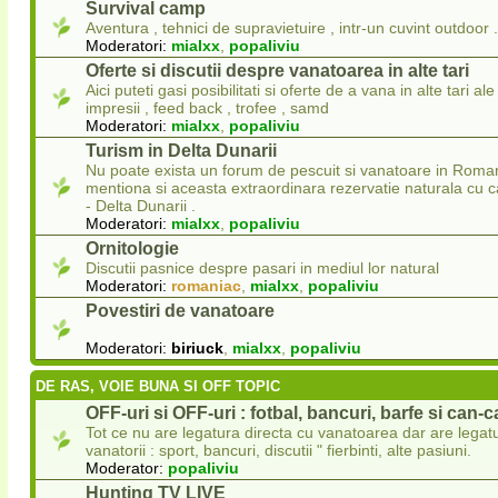
Survival camp
Aventura , tehnici de supravietuire , intr-un cuvint outdoor .
Moderatori:
mialxx
,
popaliviu
Oferte si discutii despre vanatoarea in alte tari
Aici puteti gasi posibilitati si oferte de a vana in alte tari ale 
impresii , feed back , trofee , samd
Moderatori:
mialxx
,
popaliviu
Turism in Delta Dunarii
Nu poate exista un forum de pescuit si vanatoare in Roman
mentiona si aceasta extraordinara rezervatie naturala cu
- Delta Dunarii .
Moderatori:
mialxx
,
popaliviu
Ornitologie
Discutii pasnice despre pasari in mediul lor natural
Moderatori:
romaniac
,
mialxx
,
popaliviu
Povestiri de vanatoare
Moderatori:
biriuck
,
mialxx
,
popaliviu
DE RAS, VOIE BUNA SI OFF TOPIC
OFF-uri si OFF-uri : fotbal, bancuri, barfe si can-
Tot ce nu are legatura directa cu vanatoarea dar are legat
vanatorii : sport, bancuri, discutii " fierbinti, alte pasiuni.
Moderator:
popaliviu
Hunting TV LIVE