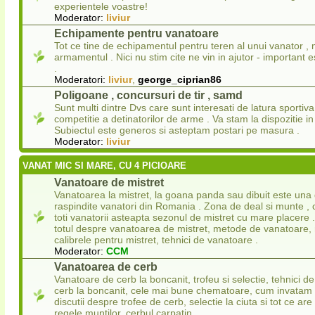
experientele voastre!
Moderator:
liviur
Echipamente pentru vanatoare
Tot ce tine de echipamentul pentru teren al unui vanator , 
armamentul . Nici nu stim cite ne vin in ajutor - important 
.
Moderatori:
liviur
,
george_ciprian86
Poligoane , concursuri de tir , samd
Sunt multi dintre Dvs care sunt interesati de latura sportiva
competitie a detinatorilor de arme . Va stam la dispozitie in
Subiectul este generos si asteptam postari pe masura .
Moderator:
liviur
VANAT MIC SI MARE, CU 4 PICIOARE
Vanatoare de mistret
Vanatoarea la mistret, la goana panda sau dibuit este una 
raspindite vanatori din Romania . Zona de deal si munte , 
toti vanatorii asteapta sezonul de mistret cu mare placere .
totul despre vanatoarea de mistret, metode de vanatoare, 
calibrele pentru mistret, tehnici de vanatoare .
Moderator:
CCM
Vanatoarea de cerb
Vanatoare de cerb la boncanit, trofeu si selectie, tehnici 
cerb la boncanit, cele mai bune chematoare, cum invatam
discutii despre trofee de cerb, selectie la ciuta si tot ce ar
regele muntilor, cerbul carpatin