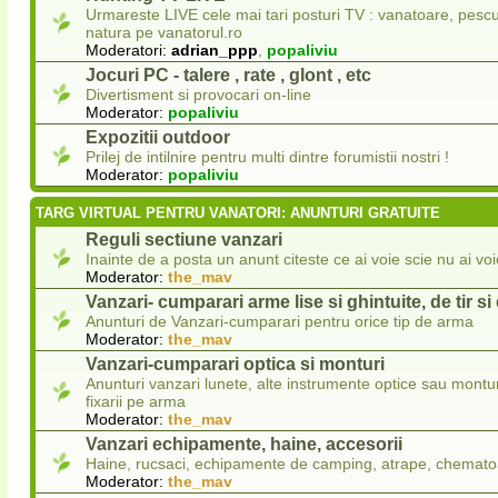
Urmareste LIVE cele mai tari posturi TV : vanatoare, pescui
natura pe vanatorul.ro
Moderatori:
adrian_ppp
,
popaliviu
Jocuri PC - talere , rate , glont , etc
Divertisment si provocari on-line
Moderator:
popaliviu
Expozitii outdoor
Prilej de intilnire pentru multi dintre forumistii nostri !
Moderator:
popaliviu
TARG VIRTUAL PENTRU VANATORI: ANUNTURI GRATUITE
Reguli sectiune vanzari
Inainte de a posta un anunt citeste ce ai voie scie nu ai voi
Moderator:
the_mav
Vanzari- cumparari arme lise si ghintuite, de tir s
Anunturi de Vanzari-cumparari pentru orice tip de arma
Moderator:
the_mav
Vanzari-cumparari optica si monturi
Anunturi vanzari lunete, alte instrumente optice sau montur
fixarii pe arma
Moderator:
the_mav
Vanzari echipamente, haine, accesorii
Haine, rucsaci, echipamente de camping, atrape, chematoa
Moderator:
the_mav