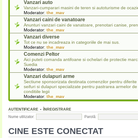
Vanzari auto
Vanzari-cumparari masini de teren si autoturisme de ocazi
Moderator:
the_mav
Vanzari caini de vanatoare
Anunturi vanzari caini de vanatoare, prenotari canise, pren
Moderator:
the_mav
Vanzari diverse
Tot ce nu se incadreaza in categoriile de mai sus.
Moderator:
the_mav
Comenzi Peltor
Aici puteti comanda antifoane si ochelari de protectie marc
Suedia
Moderator:
the_mav
Vanzari dulapuri arme
Sectiune sponsorizata destinata comenzilor pentru diferit
seifuri si dulapuri specializate pentru pastrarea armelor de
conditiile legii
Moderator:
the_mav
AUTENTIFICARE
•
ÎNREGISTRARE
Nume utilizator:
Parolă:
CINE ESTE CONECTAT