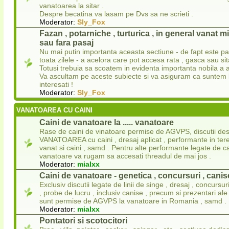
vanatoarea la sitar .
Despre becatina va lasam pe Dvs sa ne scrieti .
Moderator:
Sly_Fox
Fazan , potarniche , turturica , in general vanat 
sau fara pasaj
Nu mai putin importanta aceasta sectiune - de fapt este p
toata zilele - a acelora care pot accesa rata , gasca sau sit
Totusi trebuia sa scoatem in evidenta importanta nobila a a
Va ascultam pe aceste subiecte si va asiguram ca suntem l
interesati !
Moderator:
Sly_Fox
VANATOAREA CU CAINI
Caini de vanatoare la ..... vanatoare
Rase de caini de vinatoare permise de AGVPS, discutii de
VANATOAREA cu caini , dresaj aplicat , performante in ter
vanat si caini , samd . Pentru alte performante legate de ca
vanatoare va rugam sa accesati threadul de mai jos .
Moderator:
mialxx
Caini de vanatoare - genetica , concursuri , canise
Exclusiv discutii legate de linii de singe , dresaj , concursu
, probe de lucru , inclusiv canise , precum si prezentari ale
sunt permise de AGVPS la vanatoare in Romania , samd .
Moderator:
mialxx
Pontatori si scotocitori