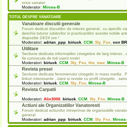
orice vanator
Moderator:
Mircea-B
TOTUL DESPRE VANATOARE
Vanatoare discutii generale
Forum dedicat discutiilor de interes general , cu specific v
deschis tuturor iubitorilor si practicantilor acestei nobile ar
dispozitie 24/24 ore !
Moderatori:
adrian_ppp
,
biriuck
,
CCM
,
Sly_Fox
,
von B
Utilitare
Sectiune dedicata informatiilor cinegetice de larg interes ,
fie cunoscute de toti userii nostri
Moderatori:
biriuck
,
CCM
,
Sly_Fox
,
the_mav
,
Mircea-B
Revista presei
Sectiune dedicata fenomenului cinegetic in mass media . Pu
linkuri interesante , ziare si reviste cu profil cinegetic , sam
Moderatori:
biriuck
,
CCM
,
Sly_Fox
,
Mircea-B
Revista Carpatii
Moderatori:
Alin3006
,
biriuck
,
CCM
,
Sly_Fox
,
Mircea-B
Actiuni ale Organizatiilor Vanatoresti
Forum dedicat actiunilor intreprinse de organizatiile vanato
general
Moderatori:
adrian_ppp
,
biriuck
,
CCM
,
Sly_Fox
,
Mircea