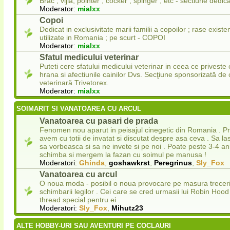
Brac , vijla, pointer , cocker , spinger , etc - sectiune dedica
Moderator:
mialxx
Copoi
Dedicat in exclusivitate marii familii a copoilor ; rase existe
utilizate in Romania ; pe scurt - COPOI
Moderator:
mialxx
Sfatul medicului veterinar
Puteti cere sfatului medicului veterinar in ceea ce priveste 
hrana si afectiunile cainilor Dvs. Secţiune sponsorizată de c
veterinară Trivetorex.
Moderator:
mialxx
SOIMARIT SI VANATOAREA CU ARCUL
Vanatoarea cu pasari de prada
Fenomen nou aparut in peisajul cinegetic din Romania . P
avem cu totii de invatat si discutat despre asa ceva . Sa las
sa vorbeasca si sa ne invete si pe noi . Poate peste 3-4 an
schimba si mergem la fazan cu soimul pe manusa !
Moderatori:
Ghinda
,
goshawkrst
,
Peregrinus
,
Sly_Fox
Vanatoarea cu arcul
O noua moda - posibil o noua provocare pe masura trecerii
schimbarii legilor . Cei care se cred urmasii lui Robin Ho
thread special pentru ei .
Moderatori:
Sly_Fox
,
Mihutz23
ALTE HOBBY-URI SAU AVENTURI PE COCLAURI