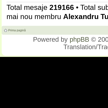
Total mesaje
219166
• Total su
mai nou membru
Alexandru T
Prima pagină
Powered by
phpBB
© 200
Translation/Tr