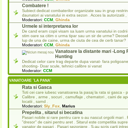
Combatere !
Subiect dedicat combaterilor organizate sau in grup restrins 
daunatori ai vanatului in extra sezon . Acces la autorizatii ,
Moderatori:
CCM
,
Ghinda
Urmele si interpretarea lor
De cand eram copii visam sa luam urma vanatului in codrii 
stim oare sa citim o urma tipar sau un sir de urme? Deos
lup de una de caine, urma de ciuta de cea de cerb tanar?
Moderatori:
CCM
,
Ghinda
Vanatoare la distante mari -Long
Hunting
Dedicat celor care trag departe dupa vanat- fara poligoa
shooting- Doar scule, tehnici calibre si vanat
Moderator:
CCM
VANATOARE ¨LA PANA¨
Rata si Gasca
Toti cei care iubesc vanatoarea la pasaj la rata si gasca - p
Calibre , arme , socuri , camuflaje , chematori , caini de apo
locatii , samd .
Moderatori:
Sly_Fox
,
Marius
Prepelita , sitarul si becatina
Pasari nobile si rare pentru care s-au nascut orgolii mari . 
"dresor" de caini pentru aret . Sitarul este competitia sup
vanator de pasari . Pasari sezoniere . S-au scris carti intr