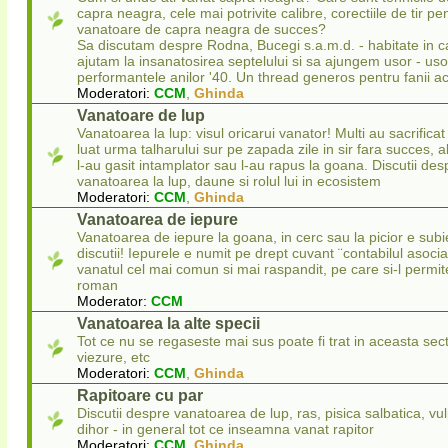
capra neagra, cele mai potrivite calibre, corectiile de tir pe
vanatoare de capra neagra de succes?
Sa discutam despre Rodna, Bucegi s.a.m.d. - habitate in c
ajutam la insanatosirea septelului si sa ajungem usor - uso
performantele anilor '40. Un thread generos pentru fanii ac
Moderatori:
CCM
,
Ghinda
Vanatoare de lup
Vanatoarea la lup: visul oricarui vanator! Multi au sacrificat 
luat urma talharului sur pe zapada zile in sir fara succes, a
l-au gasit intamplator sau l-au rapus la goana. Discutii des
vanatoarea la lup, daune si rolul lui in ecosistem
Moderatori:
CCM
,
Ghinda
Vanatoarea de iepure
Vanatoarea de iepure la goana, in cerc sau la picior e subi
discutii! Iepurele e numit pe drept cuvant ¨contabilul asocia
vanatul cel mai comun si mai raspandit, pe care si-l permit
roman
Moderator:
CCM
Vanatoarea la alte specii
Tot ce nu se regaseste mai sus poate fi trat in aceasta sec
viezure, etc
Moderatori:
CCM
,
Ghinda
Rapitoare cu par
Discutii despre vanatoarea de lup, ras, pisica salbatica, vul
dihor - in general tot ce inseamna vanat rapitor
Moderatori:
CCM
,
Ghinda