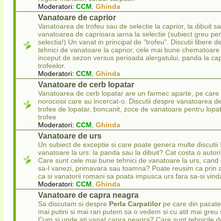
Moderatori:
CCM
,
Ghinda
Vanatoare de caprior
Vanatoarea de trofeu sau de selectie la caprior, la dibuit s
vanatoarea de caprioara iarna la selectie (subiect greu pen
selectia!) Un vanat in principal de "trofeu". Discutii libere d
tehnici de vanatoare la caprior, cele mai bune chematoare 
inceput de sezon versus perioada alergatului, panda la capr
trofeelor.
Moderatori:
CCM
,
Ghinda
Vanatoare de cerb lopatar
Vanatoarea de cerb lopatar are un farmec aparte, pe care i
norocosii care au incercat-o. Discutii despre vanatoarea de
trofee de lopatar, boncanit, zoce de vanatoare pentru lopata
trofee
Moderatori:
CCM
,
Ghinda
Vanatoare de urs
Un subiect de exceptie si care poate genera multe discuti
vanatoare la urs: la panda sau la dibuit? Cat costa o autori
Care sunt cele mai bune tehnici de vanatoare la urs, cand e
sa-l vanezi, primavara sau toamna? Poate reusim ca prin a
ca si vanatorii romani sa poata impusca urs fara sa-si vind
Moderatori:
CCM
,
Ghinda
Vanatoare de capra neagra
Sa discutam si despre
Perla Carpatilor
pe care din pacate 
mai putini si mai rari putem sa o vedem si cu atit mai gre
Cum si unde ati vanat capra neagra? Care sunt tehnicile d