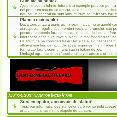
Cum fac sa postez….
Ajutor si suport tehnic, tutoriale si exemple practice pentru
noi pe forum sau nu se descurca sa posteze poze, sa desc
nou sau in general nu sunt lamuriti cum se utilizeaza forum
Planeta maimutelor
Daca topicul tau a ajuns aici, inseamna ca: nu ai gandit ca
ai respectat regulile sau membrii vechi ai forumului, sau pu
postat o tampenie fara sens, sau in bataie de joc, sau fara
intereseze daca nu cumva subiectul a mai fost discutat ina
Pe scurt, ca ne consideri fraierii tai si ca ai avut senzatia
altceva mai bun de facut decat sa raspundem la intrebari 
formulate fara discernamant, sau in bataie de joc.
Limbajul agramat si analfabetismul te vor aduce aici in tim
AJUTOR, SUNT VANATOR ÎNCEPĂTOR!
Sunt incepator, am nevoie de sfaturi!
Topic pur informativ, destinat celor care vor sa imbratisez
arta si nu stiu care sunt etapele de parcurs.