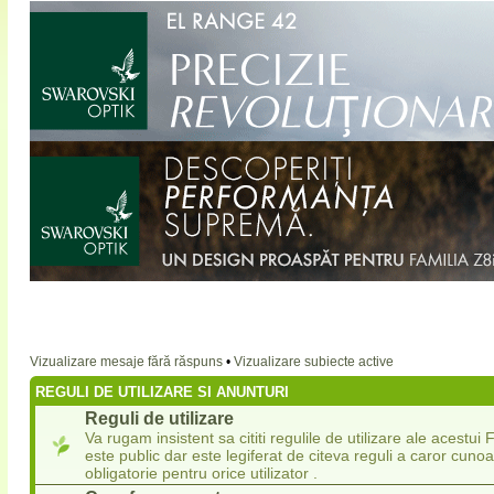
Vizualizare mesaje fără răspuns
•
Vizualizare subiecte active
REGULI DE UTILIZARE SI ANUNTURI
Reguli de utilizare
Va rugam insistent sa cititi regulile de utilizare ale acestu
este public dar este legiferat de citeva reguli a caror cuno
obligatorie pentru orice utilizator .