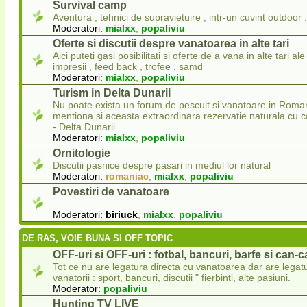
Survival camp
Aventura , tehnici de supravietuire , intr-un cuvint outdoor .
Moderatori:
mialxx
,
popaliviu
Oferte si discutii despre vanatoarea in alte tari
Aici puteti gasi posibilitati si oferte de a vana in alte tari ale 
impresii , feed back , trofee , samd
Moderatori:
mialxx
,
popaliviu
Turism in Delta Dunarii
Nu poate exista un forum de pescuit si vanatoare in Roman
mentiona si aceasta extraordinara rezervatie naturala cu
- Delta Dunarii .
Moderatori:
mialxx
,
popaliviu
Ornitologie
Discutii pasnice despre pasari in mediul lor natural
Moderatori:
romaniac
,
mialxx
,
popaliviu
Povestiri de vanatoare
Moderatori:
biriuck
,
mialxx
,
popaliviu
DE RAS, VOIE BUNA SI OFF TOPIC
OFF-uri si OFF-uri : fotbal, bancuri, barfe si can-
Tot ce nu are legatura directa cu vanatoarea dar are legat
vanatorii : sport, bancuri, discutii " fierbinti, alte pasiuni.
Moderator:
popaliviu
Hunting TV LIVE