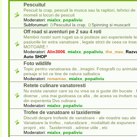
Pescuitul
Pescuit la crap, pescuit la musca sau la rapitori, tehnici de
momeli si locuri de pescuit
Moderatori:
mialxx
,
popaliviu
Subforumuri:
Pescuitul la crap
,
Spinning si muscarit
Off road si aventuri pe 2 sau 4 roti
Membrii nostri sunt rugati sa-si posteze aici experientele l
pasiunile lor extra vanatoare , legate strict de ceea ce in
MOTOARE !
Moderatori:
Alin3006
,
mialxx
,
popaliviu
,
the_mav
,
Razv
Auto SHOP
Foto wildlife
Topic pentru vanatoarea de...imagini. Fotografii cu animale
peisaje si tot ce tine de natura salbatica
Moderatori:
romaniac
,
mialxx
,
popaliviu
Retete culinare vanatoresti
Nu exista vanator care sa nu vrea sa si guste din bucate . 
diverse , una mai gustoasa ca alta , de aceea va invitam sa
din experienta Dvs culinara .
Moderatori:
mialxx
,
popaliviu
Trofee de vanatoare si taxidermie
Discutii despre trofeele de vanatoare - ale noastre sau ale 
Vanatoare la trofeu , naturalizare , modalitati de expunere
proprii , etc . Taxidermisti , adrese utile , etc
Moderatori:
mialxx
,
popaliviu