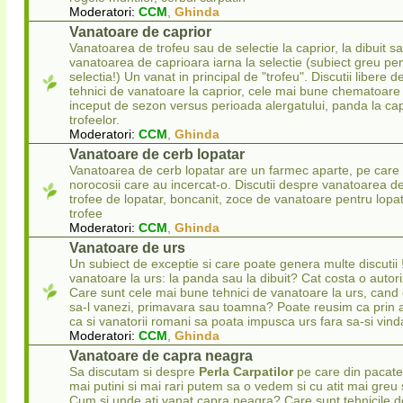
Moderatori:
CCM
,
Ghinda
Vanatoare de caprior
Vanatoarea de trofeu sau de selectie la caprior, la dibuit s
vanatoarea de caprioara iarna la selectie (subiect greu pen
selectia!) Un vanat in principal de "trofeu". Discutii libere d
tehnici de vanatoare la caprior, cele mai bune chematoare 
inceput de sezon versus perioada alergatului, panda la capr
trofeelor.
Moderatori:
CCM
,
Ghinda
Vanatoare de cerb lopatar
Vanatoarea de cerb lopatar are un farmec aparte, pe care i
norocosii care au incercat-o. Discutii despre vanatoarea de
trofee de lopatar, boncanit, zoce de vanatoare pentru lopata
trofee
Moderatori:
CCM
,
Ghinda
Vanatoare de urs
Un subiect de exceptie si care poate genera multe discuti
vanatoare la urs: la panda sau la dibuit? Cat costa o autori
Care sunt cele mai bune tehnici de vanatoare la urs, cand e
sa-l vanezi, primavara sau toamna? Poate reusim ca prin a
ca si vanatorii romani sa poata impusca urs fara sa-si vind
Moderatori:
CCM
,
Ghinda
Vanatoare de capra neagra
Sa discutam si despre
Perla Carpatilor
pe care din pacate 
mai putini si mai rari putem sa o vedem si cu atit mai gre
Cum si unde ati vanat capra neagra? Care sunt tehnicile d