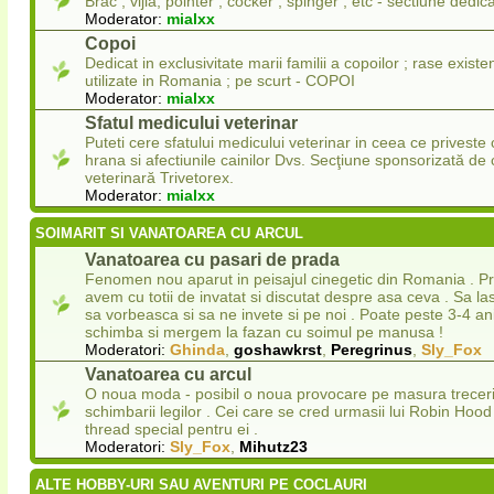
Brac , vijla, pointer , cocker , spinger , etc - sectiune dedica
Moderator:
mialxx
Copoi
Dedicat in exclusivitate marii familii a copoilor ; rase existe
utilizate in Romania ; pe scurt - COPOI
Moderator:
mialxx
Sfatul medicului veterinar
Puteti cere sfatului medicului veterinar in ceea ce priveste 
hrana si afectiunile cainilor Dvs. Secţiune sponsorizată de c
veterinară Trivetorex.
Moderator:
mialxx
SOIMARIT SI VANATOAREA CU ARCUL
Vanatoarea cu pasari de prada
Fenomen nou aparut in peisajul cinegetic din Romania . P
avem cu totii de invatat si discutat despre asa ceva . Sa las
sa vorbeasca si sa ne invete si pe noi . Poate peste 3-4 an
schimba si mergem la fazan cu soimul pe manusa !
Moderatori:
Ghinda
,
goshawkrst
,
Peregrinus
,
Sly_Fox
Vanatoarea cu arcul
O noua moda - posibil o noua provocare pe masura trecerii
schimbarii legilor . Cei care se cred urmasii lui Robin Ho
thread special pentru ei .
Moderatori:
Sly_Fox
,
Mihutz23
ALTE HOBBY-URI SAU AVENTURI PE COCLAURI