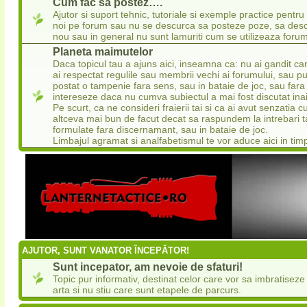
Cum fac sa postez….
Ajutor si suport tehnic, tutoriale si exemple practice pentru
noi pe forum sau nu se descurca sa posteze poze, sa desc
nou sau in general nu sunt lamuriti cum se utilizeaza forum
Planeta maimutelor
Daca topicul tau a ajuns aici, inseamna ca: nu ai gandit ca
ai respectat regulile sau membrii vechi ai forumului, sau pu
postat o tampenie fara sens, sau in bataie de joc, sau fara
intereseze daca nu cumva subiectul a mai fost discutat ina
Pe scurt, ca ne consideri fraierii tai si ca ai avut senzatia
altceva mai bun de facut decat sa raspundem la intrebari 
formulate fara discernamant, sau in bataie de joc.
Limbajul agramat si analfabetismul te vor aduce aici in tim
AJUTOR, SUNT VANATOR ÎNCEPĂTOR!
Sunt incepator, am nevoie de sfaturi!
Topic pur informativ, destinat celor care vor sa imbratisez
arta si nu stiu care sunt etapele de parcurs.