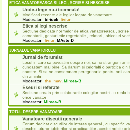
ETICA VANATOREASCA SI LEGI, SCRISE SI NESCRISE
Unde-i lege nu-i tocmeala!
Modificari recente ale legilor legate de vanatoare
Moderatori:
biriuck
,
liviur
Etica si legi nescrise
Sectiune dedicata normelor de etica vanatoreasca , scrise s
comentarii , gesturi etic regretabile , relatari , obiceiuri vech
Moderatori:
liviur
,
MAsterD
JURNALUL VANATORULUI
Jurnal de forumist
Locul in care sa povestim despre noi, sa ne strangem amint
cunoastem mai bine. Sa daruim si celorlalti o particica din 
noastre. Si sa ne consemnam peregrinarile pentru anii ca
din amintiri.
Moderatori:
the_mav
,
Mircea-B
Eseuri si referate
Sectiune creata prin colaborarile colegilor nostri - o reala 
orice vanator
Moderator:
Mircea-B
TOTUL DESPRE VANATOARE
Vanatoare discutii generale
Forum dedicat discutiilor de interes general , cu specific v
deschis tuturor iubitorilor si practicantilor acestei nobile ar