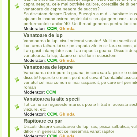
capra neagra, cele mai potrivite calibre, corectiile de tir pe
vanatoare de capra neagra de succes?
Sa discutam despre Rodna, Bucegi s.a.m.d. - habitate in c
ajutam la insanatosirea septelului si sa ajungem usor - uso
performantele anilor '40. Un thread generos pentru fanii ac
Moderatori:
CCM
,
Ghinda
Vanatoare de lup
Vanatoarea la lup: visul oricarui vanator! Multi au sacrificat 
luat urma talharului sur pe zapada zile in sir fara succes, a
l-au gasit intamplator sau l-au rapus la goana. Discutii des
vanatoarea la lup, daune si rolul lui in ecosistem
Moderatori:
CCM
,
Ghinda
Vanatoarea de iepure
Vanatoarea de iepure la goana, in cerc sau la picior e subi
discutii! Iepurele e numit pe drept cuvant ¨contabilul asocia
vanatul cel mai comun si mai raspandit, pe care si-l permit
roman
Moderator:
CCM
Vanatoarea la alte specii
Tot ce nu se regaseste mai sus poate fi trat in aceasta sec
viezure, etc
Moderatori:
CCM
,
Ghinda
Rapitoare cu par
Discutii despre vanatoarea de lup, ras, pisica salbatica, vul
dihor - in general tot ce inseamna vanat rapitor
Moderatori:
CCM
,
Ghinda