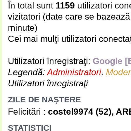
În total sunt
1159
utilizatori cone
vizitatori (date care se bazează p
minute)
Cei mai mulţi utilizatori conecta
Utilizatori înregistraţi:
Google [
Legendă:
Administratori
,
Modera
Utilizatori înregistraţi
ZILE DE NAŞTERE
Felicitări :
costel9974
(52),
AR
STATISTICI