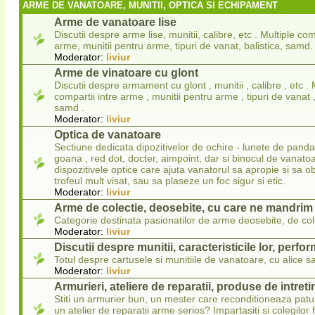
ARME DE VANATOARE, MUNITII, OPTICA SI ECHIPAMENT
Arme de vanatoare lise
Discutii despre arme lise, munitii, calibre, etc . Multiple com
arme, munitii pentru arme, tipuri de vanat, balistica, samd.
Moderator:
liviur
Arme de vinatoare cu glont
Discutii despre armament cu glont , munitii , calibre , etc . 
compartii intre arme , munitii pentru arme , tipuri de vanat , 
samd .
Moderator:
liviur
Optica de vanatoare
Sectiune dedicata dipozitivelor de ochire - lunete de panda
goana , red dot, docter, aimpoint, dar si binocul de vanatoa
dispozitivele optice care ajuta vanatorul sa apropie si sa 
trofeul mult visat, sau sa plaseze un foc sigur si etic.
Moderator:
liviur
Arme de colectie, deosebite, cu care ne mandrim
Categorie destinata pasionatilor de arme deosebite, de col
Moderator:
liviur
Discutii despre munitii, caracteristicile lor, perfo
Totul despre cartusele si munitiile de vanatoare, cu alice sa
Moderator:
liviur
Armurieri, ateliere de reparatii, produse de intret
Stiti un armurier bun, un mester care reconditioneaza pat
un atelier de reparatii arme serios? Impartasiti si colegilor 