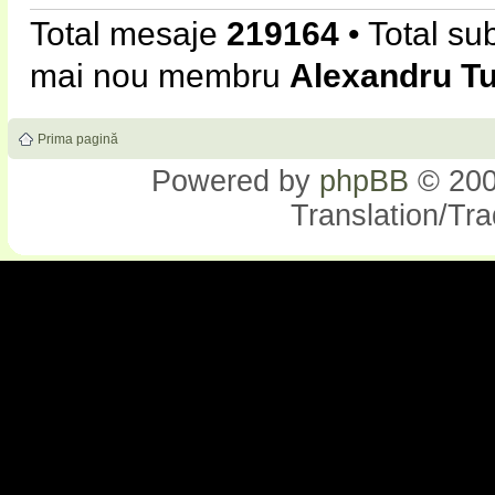
Total mesaje
219164
• Total su
mai nou membru
Alexandru T
Prima pagină
Powered by
phpBB
© 200
Translation/Tr