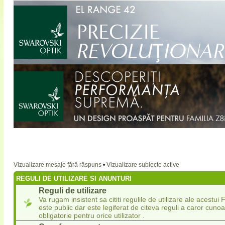
Vizualizare mesaje fără răspuns
•
Vizualizare subiecte active
REGULI DE UTILIZARE SI ANUNTURI
Reguli de utilizare
Va rugam insistent sa cititi regulile de utilizare ale acestu
este public dar este legiferat de citeva reguli a caror cuno
obligatorie pentru orice utilizator .