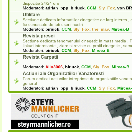
dispozitie 24/24 ore !
Moderatori:
adrian_ppp
,
biriuck
,
CCM
,
Sly_Fox
,
von B
Utilitare
Sectiune dedicata informatiilor cinegetice de larg interes ,
fie cunoscute de toti userii nostri
Moderatori:
biriuck
,
CCM
,
Sly_Fox
,
the_mav
,
Mircea-B
Revista presei
Sectiune dedicata fenomenului cinegetic in mass media . Pu
linkuri interesante , ziare si reviste cu profil cinegetic , sam
Moderatori:
biriuck
,
CCM
,
Sly_Fox
,
Mircea-B
Revista Carpatii
Moderatori:
Alin3006
,
biriuck
,
CCM
,
Sly_Fox
,
Mircea-B
Actiuni ale Organizatiilor Vanatoresti
Forum dedicat actiunilor intreprinse de organizatiile vanato
general
Moderatori:
adrian_ppp
,
biriuck
,
CCM
,
Sly_Fox
,
Mircea