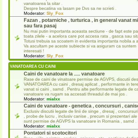
vanatoarea la sitar .
Despre becatina va lasam pe Dvs sa ne scrieti .
Moderator:
Sly_Fox
Fazan , potarniche , turturica , in general vanat 
sau fara pasaj
Nu mai putin importanta aceasta sectiune - de fapt este p
toata zilele - a acelora care pot accesa rata , gasca sau sit
Totusi trebuia sa scoatem in evidenta importanta nobila a a
Va ascultam pe aceste subiecte si va asiguram ca suntem l
interesati !
Moderator:
Sly_Fox
VANATOAREA CU CAINI
Caini de vanatoare la ..... vanatoare
Rase de caini de vinatoare permise de AGVPS, discutii de
VANATOAREA cu caini , dresaj aplicat , performante in ter
vanat si caini , samd . Pentru alte performante legate de ca
vanatoare va rugam sa accesati threadul de mai jos .
Moderator:
mialxx
Caini de vanatoare - genetica , concursuri , canise
Exclusiv discutii legate de linii de singe , dresaj , concursu
, probe de lucru , inclusiv canise , precum si prezentari ale
sunt permise de AGVPS la vanatoare in Romania , samd .
Moderator:
mialxx
Pontatori si scotocitori