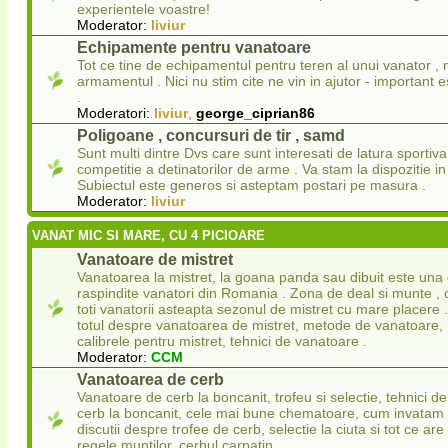
experientele voastre!
Moderator:
liviur
Echipamente pentru vanatoare
Tot ce tine de echipamentul pentru teren al unui vanator , 
armamentul . Nici nu stim cite ne vin in ajutor - important 
.
Moderatori:
liviur
,
george_ciprian86
Poligoane , concursuri de tir , samd
Sunt multi dintre Dvs care sunt interesati de latura sportiva
competitie a detinatorilor de arme . Va stam la dispozitie in
Subiectul este generos si asteptam postari pe masura .
Moderator:
liviur
VANAT MIC SI MARE, CU 4 PICIOARE
Vanatoare de mistret
Vanatoarea la mistret, la goana panda sau dibuit este una 
raspindite vanatori din Romania . Zona de deal si munte , 
toti vanatorii asteapta sezonul de mistret cu mare placere .
totul despre vanatoarea de mistret, metode de vanatoare, 
calibrele pentru mistret, tehnici de vanatoare .
Moderator:
CCM
Vanatoarea de cerb
Vanatoare de cerb la boncanit, trofeu si selectie, tehnici 
cerb la boncanit, cele mai bune chematoare, cum invatam
discutii despre trofee de cerb, selectie la ciuta si tot ce ar
regele muntilor, cerbul carpatin