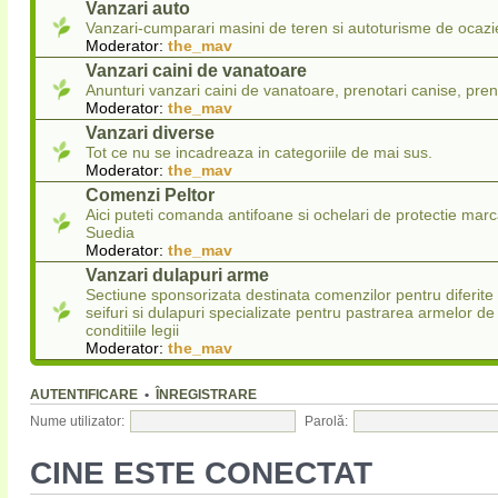
Vanzari auto
Vanzari-cumparari masini de teren si autoturisme de ocazi
Moderator:
the_mav
Vanzari caini de vanatoare
Anunturi vanzari caini de vanatoare, prenotari canise, pren
Moderator:
the_mav
Vanzari diverse
Tot ce nu se incadreaza in categoriile de mai sus.
Moderator:
the_mav
Comenzi Peltor
Aici puteti comanda antifoane si ochelari de protectie marc
Suedia
Moderator:
the_mav
Vanzari dulapuri arme
Sectiune sponsorizata destinata comenzilor pentru diferit
seifuri si dulapuri specializate pentru pastrarea armelor de
conditiile legii
Moderator:
the_mav
AUTENTIFICARE
•
ÎNREGISTRARE
Nume utilizator:
Parolă:
CINE ESTE CONECTAT