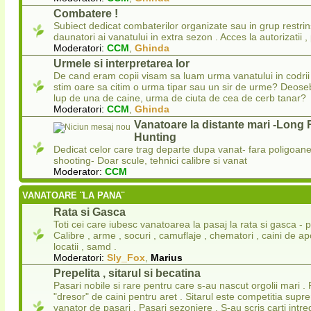
Combatere !
Subiect dedicat combaterilor organizate sau in grup restrins 
daunatori ai vanatului in extra sezon . Acces la autorizatii ,
Moderatori:
CCM
,
Ghinda
Urmele si interpretarea lor
De cand eram copii visam sa luam urma vanatului in codrii 
stim oare sa citim o urma tipar sau un sir de urme? Deos
lup de una de caine, urma de ciuta de cea de cerb tanar?
Moderatori:
CCM
,
Ghinda
Vanatoare la distante mari -Long
Hunting
Dedicat celor care trag departe dupa vanat- fara poligoa
shooting- Doar scule, tehnici calibre si vanat
Moderator:
CCM
VANATOARE ¨LA PANA¨
Rata si Gasca
Toti cei care iubesc vanatoarea la pasaj la rata si gasca - p
Calibre , arme , socuri , camuflaje , chematori , caini de apo
locatii , samd .
Moderatori:
Sly_Fox
,
Marius
Prepelita , sitarul si becatina
Pasari nobile si rare pentru care s-au nascut orgolii mari . 
"dresor" de caini pentru aret . Sitarul este competitia sup
vanator de pasari . Pasari sezoniere . S-au scris carti intr