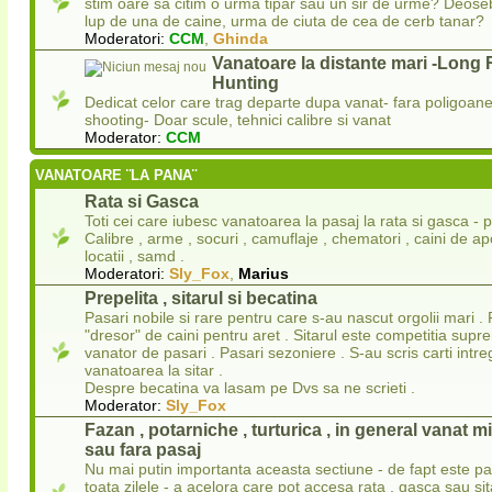
stim oare sa citim o urma tipar sau un sir de urme? Deos
lup de una de caine, urma de ciuta de cea de cerb tanar?
Moderatori:
CCM
,
Ghinda
Vanatoare la distante mari -Long
Hunting
Dedicat celor care trag departe dupa vanat- fara poligoa
shooting- Doar scule, tehnici calibre si vanat
Moderator:
CCM
VANATOARE ¨LA PANA¨
Rata si Gasca
Toti cei care iubesc vanatoarea la pasaj la rata si gasca - p
Calibre , arme , socuri , camuflaje , chematori , caini de apo
locatii , samd .
Moderatori:
Sly_Fox
,
Marius
Prepelita , sitarul si becatina
Pasari nobile si rare pentru care s-au nascut orgolii mari . 
"dresor" de caini pentru aret . Sitarul este competitia sup
vanator de pasari . Pasari sezoniere . S-au scris carti intr
vanatoarea la sitar .
Despre becatina va lasam pe Dvs sa ne scrieti .
Moderator:
Sly_Fox
Fazan , potarniche , turturica , in general vanat 
sau fara pasaj
Nu mai putin importanta aceasta sectiune - de fapt este p
toata zilele - a acelora care pot accesa rata , gasca sau sit