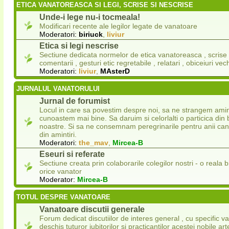
ETICA VANATOREASCA SI LEGI, SCRISE SI NESCRISE
Unde-i lege nu-i tocmeala!
Modificari recente ale legilor legate de vanatoare
Moderatori:
biriuck
,
liviur
Etica si legi nescrise
Sectiune dedicata normelor de etica vanatoreasca , scrise s
comentarii , gesturi etic regretabile , relatari , obiceiuri vech
Moderatori:
liviur
,
MAsterD
JURNALUL VANATORULUI
Jurnal de forumist
Locul in care sa povestim despre noi, sa ne strangem amint
cunoastem mai bine. Sa daruim si celorlalti o particica din 
noastre. Si sa ne consemnam peregrinarile pentru anii ca
din amintiri.
Moderatori:
the_mav
,
Mircea-B
Eseuri si referate
Sectiune creata prin colaborarile colegilor nostri - o reala 
orice vanator
Moderator:
Mircea-B
TOTUL DESPRE VANATOARE
Vanatoare discutii generale
Forum dedicat discutiilor de interes general , cu specific v
deschis tuturor iubitorilor si practicantilor acestei nobile ar