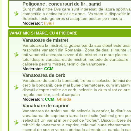
Poligoane , concursuri de tir , samd
Sunt multi dintre Dvs care sunt interesati de latura sportiva
competitie a detinatorilor de arme . Va stam la dispozitie in
Subiectul este generos si asteptam postari pe masura .
Moderator:
liviur
VANAT MIC SI MARE, CU 4 PICIOARE
Vanatoare de mistret
Vanatoarea la mistret, la goana panda sau dibuit este una 
raspindite vanatori din Romania . Zona de deal si munte , 
toti vanatorii asteapta sezonul de mistret cu mare placere .
totul despre vanatoarea de mistret, metode de vanatoare, 
calibrele pentru mistret, tehnici de vanatoare .
Moderator:
CCM
Vanatoarea de cerb
Vanatoare de cerb la boncanit, trofeu si selectie, tehnici 
cerb la boncanit, cele mai bune chematoare, cum invatam
discutii despre trofee de cerb, selectie la ciuta si tot ce ar
regele muntilor, cerbul carpatin
Moderatori:
CCM
,
Ghinda
Vanatoare de caprior
Vanatoarea de trofeu sau de selectie la caprior, la dibuit s
vanatoarea de caprioara iarna la selectie (subiect greu pen
selectia!) Un vanat in principal de "trofeu". Discutii libere d
tehnici de vanatoare la caprior, cele mai bune chematoare 
inceput de sezon versus perioada alergatului, panda la capr