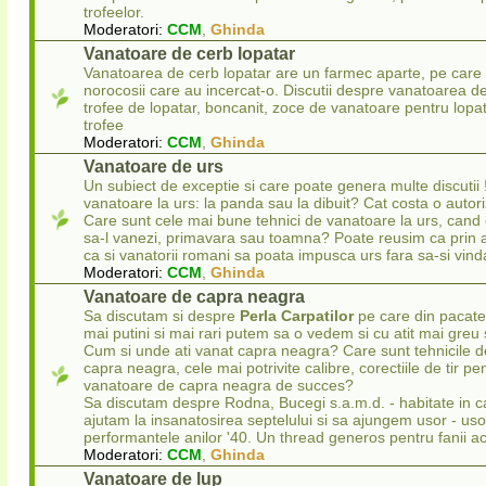
trofeelor.
Moderatori:
CCM
,
Ghinda
Vanatoare de cerb lopatar
Vanatoarea de cerb lopatar are un farmec aparte, pe care i
norocosii care au incercat-o. Discutii despre vanatoarea de
trofee de lopatar, boncanit, zoce de vanatoare pentru lopata
trofee
Moderatori:
CCM
,
Ghinda
Vanatoare de urs
Un subiect de exceptie si care poate genera multe discuti
vanatoare la urs: la panda sau la dibuit? Cat costa o autori
Care sunt cele mai bune tehnici de vanatoare la urs, cand e
sa-l vanezi, primavara sau toamna? Poate reusim ca prin a
ca si vanatorii romani sa poata impusca urs fara sa-si vind
Moderatori:
CCM
,
Ghinda
Vanatoare de capra neagra
Sa discutam si despre
Perla Carpatilor
pe care din pacate 
mai putini si mai rari putem sa o vedem si cu atit mai gre
Cum si unde ati vanat capra neagra? Care sunt tehnicile d
capra neagra, cele mai potrivite calibre, corectiile de tir pe
vanatoare de capra neagra de succes?
Sa discutam despre Rodna, Bucegi s.a.m.d. - habitate in c
ajutam la insanatosirea septelului si sa ajungem usor - uso
performantele anilor '40. Un thread generos pentru fanii ac
Moderatori:
CCM
,
Ghinda
Vanatoare de lup