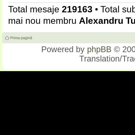
Total mesaje
219163
• Total su
mai nou membru
Alexandru T
Prima pagină
Powered by
phpBB
© 200
Translation/Tr