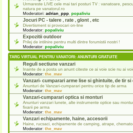
Urmareste LIVE cele mai tari posturi TV : vanatoare, pescui
natura pe vanatorul.ro
Moderatori:
adrian_ppp
,
popaliviu
Jocuri PC - talere , rate , glont , etc
Divertisment si provocari on-line
Moderator:
popaliviu
Expozitii outdoor
Prilej de intilnire pentru multi dintre forumistii nostri !
Moderator:
popaliviu
TARG VIRTUAL PENTRU VANATORI: ANUNTURI GRATUITE
Reguli sectiune vanzari
Inainte de a posta un anunt citeste ce ai voie scie nu ai voi
Moderator:
the_mav
Vanzari- cumparari arme lise si ghintuite, de tir s
Anunturi de Vanzari-cumparari pentru orice tip de arma
Moderator:
the_mav
Vanzari-cumparari optica si monturi
Anunturi vanzari lunete, alte instrumente optice sau montur
fixarii pe arma
Moderator:
the_mav
Vanzari echipamente, haine, accesorii
Haine, rucsaci, echipamente de camping, atrape, chematoa
Moderator:
the_mav