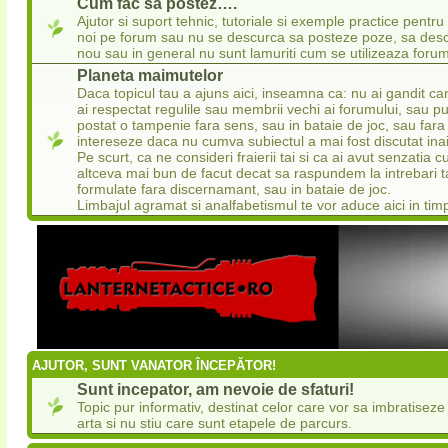
Cum fac sa postez….
Ajutor si suport tehnic, tutoriale si exemple practice pentru
noi pe forum sau nu se descurca sa posteze poze, sa desc
nou sau in general nu sunt lamuriti cum se utilizeaza forum
Planeta maimutelor
Daca topicul tau a ajuns aici, inseamna ca: nu ai gandit ca
ai respectat regulile sau membrii vechi ai forumului, sau pu
postat o tampenie fara sens, sau in bataie de joc, sau fara
intereseze daca nu cumva subiectul a mai fost discutat ina
Pe scurt, ca ne consideri fraierii tai si ca ai avut senzatia
altceva mai bun de facut decat sa raspundem la intrebari 
formulate fara discernamant, sau in bataie de joc.
Limbajul agramat si analfabetismul te vor aduce aici in tim
AJUTOR, SUNT VANATOR ÎNCEPĂTOR!
Sunt incepator, am nevoie de sfaturi!
Topic pur informativ, destinat celor care vor sa imbratisez
arta si nu stiu care sunt etapele de parcurs.