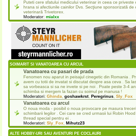
Puteti cere sfatului medicului veterinar in ceea ce priveste 
hrana si afectiunile cainilor Dvs. Secţiune sponsorizată de c
veterinară Trivetorex.
Moderator:
mialxx
SOIMARIT SI VANATOAREA CU ARCUL
Vanatoarea cu pasari de prada
Fenomen nou aparut in peisajul cinegetic din Romania . P
avem cu totii de invatat si discutat despre asa ceva . Sa las
sa vorbeasca si sa ne invete si pe noi . Poate peste 3-4 an
schimba si mergem la fazan cu soimul pe manusa !
Moderatori:
Ghinda
,
goshawkrst
,
Peregrinus
,
Sly_Fox
Vanatoarea cu arcul
O noua moda - posibil o noua provocare pe masura trecerii
schimbarii legilor . Cei care se cred urmasii lui Robin Ho
thread special pentru ei .
Moderatori:
Sly_Fox
,
Mihutz23
ALTE HOBBY-URI SAU AVENTURI PE COCLAURI