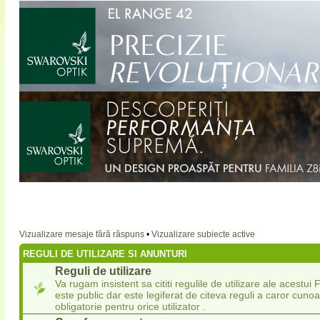
Vizualizare mesaje fără răspuns
•
Vizualizare subiecte active
REGULI DE UTILIZARE SI ANUNTURI
Reguli de utilizare
Va rugam insistent sa cititi regulile de utilizare ale acestu
este public dar este legiferat de citeva reguli a caror cuno
obligatorie pentru orice utilizator .