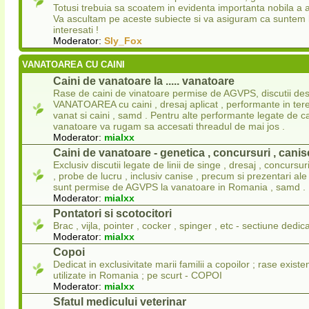
Totusi trebuia sa scoatem in evidenta importanta nobila a a
Va ascultam pe aceste subiecte si va asiguram ca suntem l
interesati !
Moderator:
Sly_Fox
VANATOAREA CU CAINI
Caini de vanatoare la ..... vanatoare
Rase de caini de vinatoare permise de AGVPS, discutii de
VANATOAREA cu caini , dresaj aplicat , performante in ter
vanat si caini , samd . Pentru alte performante legate de ca
vanatoare va rugam sa accesati threadul de mai jos .
Moderator:
mialxx
Caini de vanatoare - genetica , concursuri , canise
Exclusiv discutii legate de linii de singe , dresaj , concursu
, probe de lucru , inclusiv canise , precum si prezentari ale
sunt permise de AGVPS la vanatoare in Romania , samd .
Moderator:
mialxx
Pontatori si scotocitori
Brac , vijla, pointer , cocker , spinger , etc - sectiune dedica
Moderator:
mialxx
Copoi
Dedicat in exclusivitate marii familii a copoilor ; rase existe
utilizate in Romania ; pe scurt - COPOI
Moderator:
mialxx
Sfatul medicului veterinar