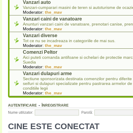
Vanzari auto
Vanzari-cumparari masini de teren si autoturisme de ocazi
Moderator:
the_mav
Vanzari caini de vanatoare
Anunturi vanzari caini de vanatoare, prenotari canise, pren
Moderator:
the_mav
Vanzari diverse
Tot ce nu se incadreaza in categoriile de mai sus.
Moderator:
the_mav
Comenzi Peltor
Aici puteti comanda antifoane si ochelari de protectie marc
Suedia
Moderator:
the_mav
Vanzari dulapuri arme
Sectiune sponsorizata destinata comenzilor pentru diferit
seifuri si dulapuri specializate pentru pastrarea armelor de
conditiile legii
Moderator:
the_mav
AUTENTIFICARE
•
ÎNREGISTRARE
Nume utilizator:
Parolă:
CINE ESTE CONECTAT