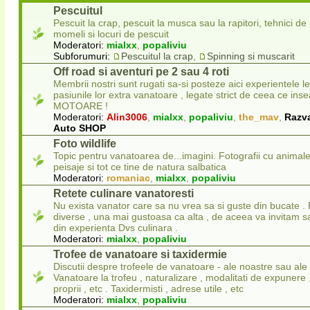
Pescuitul
Pescuit la crap, pescuit la musca sau la rapitori, tehnici de
momeli si locuri de pescuit
Moderatori:
mialxx
,
popaliviu
Subforumuri:
Pescuitul la crap
,
Spinning si muscarit
Off road si aventuri pe 2 sau 4 roti
Membrii nostri sunt rugati sa-si posteze aici experientele l
pasiunile lor extra vanatoare , legate strict de ceea ce in
MOTOARE !
Moderatori:
Alin3006
,
mialxx
,
popaliviu
,
the_mav
,
Razv
Auto SHOP
Foto wildlife
Topic pentru vanatoarea de...imagini. Fotografii cu animale
peisaje si tot ce tine de natura salbatica
Moderatori:
romaniac
,
mialxx
,
popaliviu
Retete culinare vanatoresti
Nu exista vanator care sa nu vrea sa si guste din bucate . 
diverse , una mai gustoasa ca alta , de aceea va invitam sa
din experienta Dvs culinara .
Moderatori:
mialxx
,
popaliviu
Trofee de vanatoare si taxidermie
Discutii despre trofeele de vanatoare - ale noastre sau ale 
Vanatoare la trofeu , naturalizare , modalitati de expunere
proprii , etc . Taxidermisti , adrese utile , etc
Moderatori:
mialxx
,
popaliviu