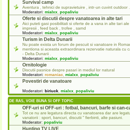
Survival camp
Aventura , tehnici de supravietuire , intr-un cuvint outdoor .
Moderatori:
mialxx
,
popaliviu
Oferte si discutii despre vanatoarea in alte tari
Aici puteti gasi posibilitati si oferte de a vana in alte tari ale 
impresii , feed back , trofee , samd
Moderatori:
mialxx
,
popaliviu
Turism in Delta Dunarii
Nu poate exista un forum de pescuit si vanatoare in Roman
mentiona si aceasta extraordinara rezervatie naturala cu
- Delta Dunarii .
Moderatori:
mialxx
,
popaliviu
Ornitologie
Discutii pasnice despre pasari in mediul lor natural
Moderatori:
romaniac
,
mialxx
,
popaliviu
Povestiri de vanatoare
Moderatori:
biriuck
,
mialxx
,
popaliviu
DE RAS, VOIE BUNA SI OFF TOPIC
OFF-uri si OFF-uri : fotbal, bancuri, barfe si can-
Tot ce nu are legatura directa cu vanatoarea dar are legat
vanatorii : sport, bancuri, discutii " fierbinti, alte pasiuni.
Moderator:
popaliviu
Hunting TV LIVE