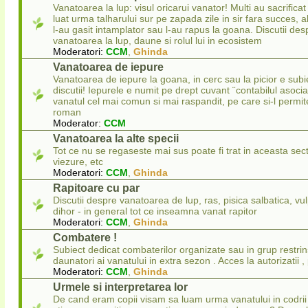
Vanatoarea la lup: visul oricarui vanator! Multi au sacrificat 
luat urma talharului sur pe zapada zile in sir fara succes, a
l-au gasit intamplator sau l-au rapus la goana. Discutii des
vanatoarea la lup, daune si rolul lui in ecosistem
Moderatori:
CCM
,
Ghinda
Vanatoarea de iepure
Vanatoarea de iepure la goana, in cerc sau la picior e subi
discutii! Iepurele e numit pe drept cuvant ¨contabilul asocia
vanatul cel mai comun si mai raspandit, pe care si-l permit
roman
Moderator:
CCM
Vanatoarea la alte specii
Tot ce nu se regaseste mai sus poate fi trat in aceasta sec
viezure, etc
Moderatori:
CCM
,
Ghinda
Rapitoare cu par
Discutii despre vanatoarea de lup, ras, pisica salbatica, vul
dihor - in general tot ce inseamna vanat rapitor
Moderatori:
CCM
,
Ghinda
Combatere !
Subiect dedicat combaterilor organizate sau in grup restrins 
daunatori ai vanatului in extra sezon . Acces la autorizatii ,
Moderatori:
CCM
,
Ghinda
Urmele si interpretarea lor
De cand eram copii visam sa luam urma vanatului in codrii 