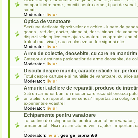
compartii intre arme , munitii pentru arme , tipuri de vanat , 
samd .
Moderator:
liviur
Optica de vanatoare
Sectiune dedicata dipozitivelor de ochire - lunete de panda
goana , red dot, docter, aimpoint, dar si binocul de vanatoa
dispozitivele optice care ajuta vanatorul sa apropie si sa 
trofeul mult visat, sau sa plaseze un foc sigur si etic.
Moderator:
liviur
Arme de colectie, deosebite, cu care ne mandrim
Categorie destinata pasionatilor de arme deosebite, de col
Moderator:
liviur
Discutii despre munitii, caracteristicile lor, perfo
Totul despre cartusele si munitiile de vanatoare, cu alice sa
Moderator:
liviur
Armurieri, ateliere de reparatii, produse de intret
Stiti un armurier bun, un mester care reconditioneaza pat
un atelier de reparatii arme serios? Impartasiti si colegilor 
experientele voastre!
Moderator:
liviur
Echipamente pentru vanatoare
Tot ce tine de echipamentul pentru teren al unui vanator , 
armamentul . Nici nu stim cite ne vin in ajutor - important 
.
Moderatori:
liviur
,
george_ciprian86