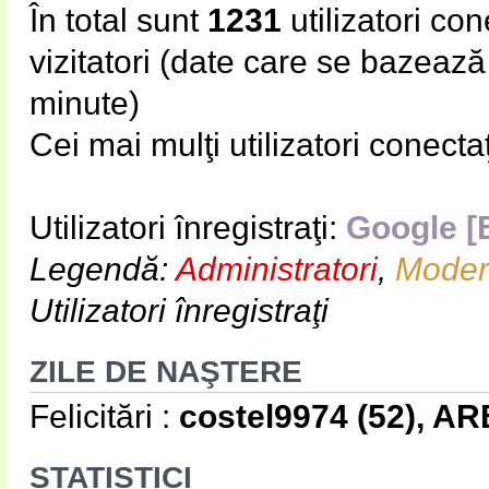
În total sunt
1231
utilizatori cone
vizitatori (date care se bazează p
minute)
Cei mai mulţi utilizatori conecta
Utilizatori înregistraţi:
Google [
Legendă:
Administratori
,
Modera
Utilizatori înregistraţi
ZILE DE NAŞTERE
Felicitări :
costel9974
(52),
AR
STATISTICI