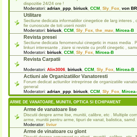
dispozitie 24/24 ore !
Moderatori:
adrian_ppp
,
biriuck
,
CCM
,
Sly_Fox
,
von B
Utilitare
Sectiune dedicata informatiilor cinegetice de larg interes ,
fie cunoscute de toti userii nostri
Moderatori:
biriuck
,
CCM
,
Sly_Fox
,
the_mav
,
Mircea-B
Revista presei
Sectiune dedicata fenomenului cinegetic in mass media . Pu
linkuri interesante , ziare si reviste cu profil cinegetic , sam
Moderatori:
biriuck
,
CCM
,
Sly_Fox
,
Mircea-B
Revista Carpatii
Moderatori:
Alin3006
,
biriuck
,
CCM
,
Sly_Fox
,
Mircea-B
Actiuni ale Organizatiilor Vanatoresti
Forum dedicat actiunilor intreprinse de organizatiile vanato
general
Moderatori:
adrian_ppp
,
biriuck
,
CCM
,
Sly_Fox
,
Mircea
ARME DE VANATOARE, MUNITII, OPTICA SI ECHIPAMENT
Arme de vanatoare lise
Discutii despre arme lise, munitii, calibre, etc . Multiple com
arme, munitii pentru arme, tipuri de vanat, balistica, samd.
Moderator:
liviur
Arme de vinatoare cu glont
Discutii despre armament cu glont , munitii , calibre , etc . 