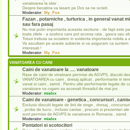
vanatoarea la sitar .
Despre becatina va lasam pe Dvs sa ne scrieti .
Moderator:
Sly_Fox
Fazan , potarniche , turturica , in general vanat 
sau fara pasaj
Nu mai putin importanta aceasta sectiune - de fapt este p
toata zilele - a acelora care pot accesa rata , gasca sau sit
Totusi trebuia sa scoatem in evidenta importanta nobila a a
Va ascultam pe aceste subiecte si va asiguram ca suntem l
interesati !
Moderator:
Sly_Fox
VANATOAREA CU CAINI
Caini de vanatoare la ..... vanatoare
Rase de caini de vinatoare permise de AGVPS, discutii de
VANATOAREA cu caini , dresaj aplicat , performante in ter
vanat si caini , samd . Pentru alte performante legate de ca
vanatoare va rugam sa accesati threadul de mai jos .
Moderator:
mialxx
Caini de vanatoare - genetica , concursuri , canise
Exclusiv discutii legate de linii de singe , dresaj , concursu
, probe de lucru , inclusiv canise , precum si prezentari ale
sunt permise de AGVPS la vanatoare in Romania , samd .
Moderator:
mialxx
Pontatori si scotocitori