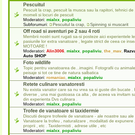
Pescuitul
Pescuit la crap, pescuit la musca sau la rapitori, tehnici de
momeli si locuri de pescuit
Moderatori:
mialxx
,
popaliviu
Subforumuri:
Pescuitul la crap
,
Spinning si muscarit
Off road si aventuri pe 2 sau 4 roti
Membrii nostri sunt rugati sa-si posteze aici experientele l
pasiunile lor extra vanatoare , legate strict de ceea ce in
MOTOARE !
Moderatori:
Alin3006
,
mialxx
,
popaliviu
,
the_mav
,
Razv
Auto SHOP
Foto wildlife
Topic pentru vanatoarea de...imagini. Fotografii cu animale
peisaje si tot ce tine de natura salbatica
Moderatori:
romaniac
,
mialxx
,
popaliviu
Retete culinare vanatoresti
Nu exista vanator care sa nu vrea sa si guste din bucate . 
diverse , una mai gustoasa ca alta , de aceea va invitam sa
din experienta Dvs culinara .
Moderatori:
mialxx
,
popaliviu
Trofee de vanatoare si taxidermie
Discutii despre trofeele de vanatoare - ale noastre sau ale 
Vanatoare la trofeu , naturalizare , modalitati de expunere
proprii , etc . Taxidermisti , adrese utile , etc
Moderatori:
mialxx
,
popaliviu