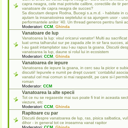
capra neagra, cele mai potrivite calibre, corectiile de tir pe
vanatoare de capra neagra de succes?
Sa discutam despre Rodna, Bucegi s.a.m.d. - habitate in c
ajutam la insanatosirea septelului si sa ajungem usor - uso
performantele anilor '40. Un thread generos pentru fanii ac
Moderatori:
CCM
,
Ghinda
Vanatoare de lup
Vanatoarea la lup: visul oricarui vanator! Multi au sacrificat 
luat urma talharului sur pe zapada zile in sir fara succes, a
l-au gasit intamplator sau l-au rapus la goana. Discutii des
vanatoarea la lup, daune si rolul lui in ecosistem
Moderatori:
CCM
,
Ghinda
Vanatoarea de iepure
Vanatoarea de iepure la goana, in cerc sau la picior e subi
discutii! Iepurele e numit pe drept cuvant ¨contabilul asocia
vanatul cel mai comun si mai raspandit, pe care si-l permit
roman
Moderator:
CCM
Vanatoarea la alte specii
Tot ce nu se regaseste mai sus poate fi trat in aceasta sec
viezure, etc
Moderatori:
CCM
,
Ghinda
Rapitoare cu par
Discutii despre vanatoarea de lup, ras, pisica salbatica, vul
dihor - in general tot ce inseamna vanat rapitor
Moderatori:
CCM
,
Ghinda