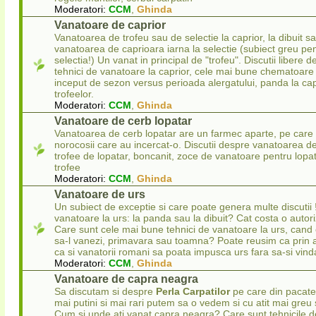
Moderatori:
CCM
,
Ghinda
Vanatoare de caprior
Vanatoarea de trofeu sau de selectie la caprior, la dibuit s
vanatoarea de caprioara iarna la selectie (subiect greu pen
selectia!) Un vanat in principal de "trofeu". Discutii libere d
tehnici de vanatoare la caprior, cele mai bune chematoare 
inceput de sezon versus perioada alergatului, panda la capr
trofeelor.
Moderatori:
CCM
,
Ghinda
Vanatoare de cerb lopatar
Vanatoarea de cerb lopatar are un farmec aparte, pe care i
norocosii care au incercat-o. Discutii despre vanatoarea de
trofee de lopatar, boncanit, zoce de vanatoare pentru lopata
trofee
Moderatori:
CCM
,
Ghinda
Vanatoare de urs
Un subiect de exceptie si care poate genera multe discuti
vanatoare la urs: la panda sau la dibuit? Cat costa o autori
Care sunt cele mai bune tehnici de vanatoare la urs, cand e
sa-l vanezi, primavara sau toamna? Poate reusim ca prin a
ca si vanatorii romani sa poata impusca urs fara sa-si vind
Moderatori:
CCM
,
Ghinda
Vanatoare de capra neagra
Sa discutam si despre
Perla Carpatilor
pe care din pacate 
mai putini si mai rari putem sa o vedem si cu atit mai gre
Cum si unde ati vanat capra neagra? Care sunt tehnicile d