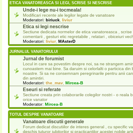
ETICA VANATOREASCA SI LEGI, SCRISE SI NESCRISE
Unde-i lege nu-i tocmeala!
Modificari recente ale legilor legate de vanatoare
Moderatori:
biriuck
,
liviur
Etica si legi nescrise
Sectiune dedicata normelor de etica vanatoreasca , scrise s
comentarii , gesturi etic regretabile , relatari , obiceiuri vech
Moderatori:
liviur
,
MAsterD
JURNALUL VANATORULUI
Jurnal de forumist
Locul in care sa povestim despre noi, sa ne strangem amint
cunoastem mai bine. Sa daruim si celorlalti o particica din 
noastre. Si sa ne consemnam peregrinarile pentru anii ca
din amintiri.
Moderatori:
the_mav
,
Mircea-B
Eseuri si referate
Sectiune creata prin colaborarile colegilor nostri - o reala 
orice vanator
Moderator:
Mircea-B
TOTUL DESPRE VANATOARE
Vanatoare discutii generale
Forum dedicat discutiilor de interes general , cu specific v
deschis tuturor iubitorilor si practicantilor acestei nobile ar