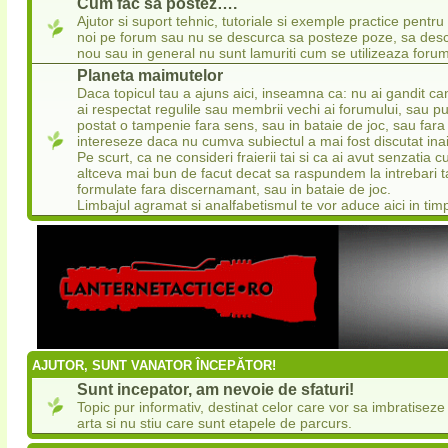
Cum fac sa postez….
Ajutor si suport tehnic, tutoriale si exemple practice pentru
noi pe forum sau nu se descurca sa posteze poze, sa desc
nou sau in general nu sunt lamuriti cum se utilizeaza forum
Planeta maimutelor
Daca topicul tau a ajuns aici, inseamna ca: nu ai gandit ca
ai respectat regulile sau membrii vechi ai forumului, sau pu
postat o tampenie fara sens, sau in bataie de joc, sau fara
intereseze daca nu cumva subiectul a mai fost discutat ina
Pe scurt, ca ne consideri fraierii tai si ca ai avut senzatia
altceva mai bun de facut decat sa raspundem la intrebari 
formulate fara discernamant, sau in bataie de joc.
Limbajul agramat si analfabetismul te vor aduce aici in tim
AJUTOR, SUNT VANATOR ÎNCEPĂTOR!
Sunt incepator, am nevoie de sfaturi!
Topic pur informativ, destinat celor care vor sa imbratisez
arta si nu stiu care sunt etapele de parcurs.