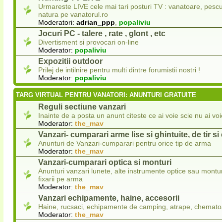
Urmareste LIVE cele mai tari posturi TV : vanatoare, pescui
natura pe vanatorul.ro
Moderatori:
adrian_ppp
,
popaliviu
Jocuri PC - talere , rate , glont , etc
Divertisment si provocari on-line
Moderator:
popaliviu
Expozitii outdoor
Prilej de intilnire pentru multi dintre forumistii nostri !
Moderator:
popaliviu
TARG VIRTUAL PENTRU VANATORI: ANUNTURI GRATUITE
Reguli sectiune vanzari
Inainte de a posta un anunt citeste ce ai voie scie nu ai voi
Moderator:
the_mav
Vanzari- cumparari arme lise si ghintuite, de tir s
Anunturi de Vanzari-cumparari pentru orice tip de arma
Moderator:
the_mav
Vanzari-cumparari optica si monturi
Anunturi vanzari lunete, alte instrumente optice sau montur
fixarii pe arma
Moderator:
the_mav
Vanzari echipamente, haine, accesorii
Haine, rucsaci, echipamente de camping, atrape, chematoa
Moderator:
the_mav