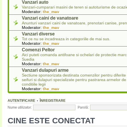
Vanzari auto
Vanzari-cumparari masini de teren si autoturisme de ocazi
Moderator:
the_mav
Vanzari caini de vanatoare
Anunturi vanzari caini de vanatoare, prenotari canise, pren
Moderator:
the_mav
Vanzari diverse
Tot ce nu se incadreaza in categoriile de mai sus.
Moderator:
the_mav
Comenzi Peltor
Aici puteti comanda antifoane si ochelari de protectie marc
Suedia
Moderator:
the_mav
Vanzari dulapuri arme
Sectiune sponsorizata destinata comenzilor pentru diferit
seifuri si dulapuri specializate pentru pastrarea armelor de
conditiile legii
Moderator:
the_mav
AUTENTIFICARE
•
ÎNREGISTRARE
Nume utilizator:
Parolă:
CINE ESTE CONECTAT