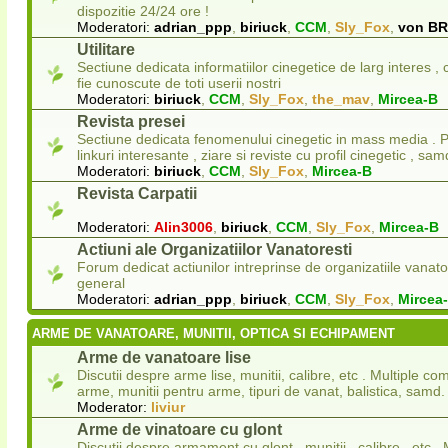
dispozitie 24/24 ore !
Moderatori:
adrian_ppp
,
biriuck
,
CCM
,
Sly_Fox
,
von B
Utilitare
Sectiune dedicata informatiilor cinegetice de larg interes ,
fie cunoscute de toti userii nostri
Moderatori:
biriuck
,
CCM
,
Sly_Fox
,
the_mav
,
Mircea-B
Revista presei
Sectiune dedicata fenomenului cinegetic in mass media . Pu
linkuri interesante , ziare si reviste cu profil cinegetic , sam
Moderatori:
biriuck
,
CCM
,
Sly_Fox
,
Mircea-B
Revista Carpatii
Moderatori:
Alin3006
,
biriuck
,
CCM
,
Sly_Fox
,
Mircea-B
Actiuni ale Organizatiilor Vanatoresti
Forum dedicat actiunilor intreprinse de organizatiile vanato
general
Moderatori:
adrian_ppp
,
biriuck
,
CCM
,
Sly_Fox
,
Mircea
ARME DE VANATOARE, MUNITII, OPTICA SI ECHIPAMENT
Arme de vanatoare lise
Discutii despre arme lise, munitii, calibre, etc . Multiple com
arme, munitii pentru arme, tipuri de vanat, balistica, samd.
Moderator:
liviur
Arme de vinatoare cu glont
Discutii despre armament cu glont , munitii , calibre , etc . 