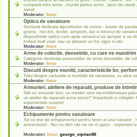
compartii intre arme , munitii pentru arme , tipuri de vanat , 
samd .
Moderator:
liviur
Optica de vanatoare
Sectiune dedicata dipozitivelor de ochire - lunete de panda
goana , red dot, docter, aimpoint, dar si binocul de vanatoa
dispozitivele optice care ajuta vanatorul sa apropie si sa 
trofeul mult visat, sau sa plaseze un foc sigur si etic.
Moderator:
liviur
Arme de colectie, deosebite, cu care ne mandrim
Categorie destinata pasionatilor de arme deosebite, de col
Moderator:
liviur
Discutii despre munitii, caracteristicile lor, perfo
Totul despre cartusele si munitiile de vanatoare, cu alice sa
Moderator:
liviur
Armurieri, ateliere de reparatii, produse de intret
Stiti un armurier bun, un mester care reconditioneaza pat
un atelier de reparatii arme serios? Impartasiti si colegilor 
experientele voastre!
Moderator:
liviur
Echipamente pentru vanatoare
Tot ce tine de echipamentul pentru teren al unui vanator , 
armamentul . Nici nu stim cite ne vin in ajutor - important 
.
Moderatori:
liviur
,
george_ciprian86