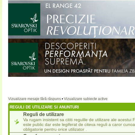
Vizualizare mesaje fără răspuns
•
Vizualizare subiecte active
REGULI DE UTILIZARE SI ANUNTURI
Reguli de utilizare
Va rugam insistent sa cititi regulile de utilizare ale acestu
este public dar este legiferat de citeva reguli a caror cuno
obligatorie pentru orice utilizator .