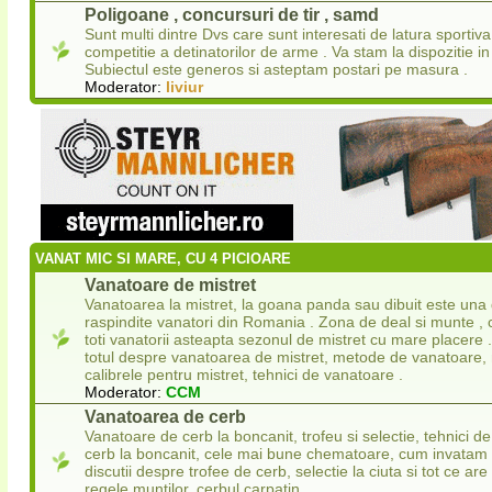
Poligoane , concursuri de tir , samd
Sunt multi dintre Dvs care sunt interesati de latura sportiva
competitie a detinatorilor de arme . Va stam la dispozitie in
Subiectul este generos si asteptam postari pe masura .
Moderator:
liviur
VANAT MIC SI MARE, CU 4 PICIOARE
Vanatoare de mistret
Vanatoarea la mistret, la goana panda sau dibuit este una 
raspindite vanatori din Romania . Zona de deal si munte , 
toti vanatorii asteapta sezonul de mistret cu mare placere .
totul despre vanatoarea de mistret, metode de vanatoare, 
calibrele pentru mistret, tehnici de vanatoare .
Moderator:
CCM
Vanatoarea de cerb
Vanatoare de cerb la boncanit, trofeu si selectie, tehnici 
cerb la boncanit, cele mai bune chematoare, cum invatam
discutii despre trofee de cerb, selectie la ciuta si tot ce ar
regele muntilor, cerbul carpatin