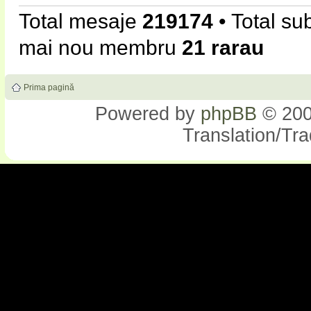
Total mesaje
219174
• Total su
mai nou membru
21 rarau
Prima pagină
Powered by
phpBB
© 200
Translation/Tr