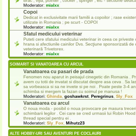
Brac , vijla, pointer , cocker , spinger , etc - sectiune dedica
Moderator:
mialxx
Copoi
Dedicat in exclusivitate marii familii a copoilor ; rase existe
utilizate in Romania ; pe scurt - COPOI
Moderator:
mialxx
Sfatul medicului veterinar
Puteti cere sfatului medicului veterinar in ceea ce priveste 
hrana si afectiunile cainilor Dvs. Secţiune sponsorizată de c
veterinară Trivetorex.
Moderator:
mialxx
SOIMARIT SI VANATOAREA CU ARCUL
Vanatoarea cu pasari de prada
Fenomen nou aparut in peisajul cinegetic din Romania . P
avem cu totii de invatat si discutat despre asa ceva . Sa las
sa vorbeasca si sa ne invete si pe noi . Poate peste 3-4 an
schimba si mergem la fazan cu soimul pe manusa !
Moderatori:
Ghinda
,
goshawkrst
,
Peregrinus
,
Sly_Fox
Vanatoarea cu arcul
O noua moda - posibil o noua provocare pe masura trecerii
schimbarii legilor . Cei care se cred urmasii lui Robin Ho
thread special pentru ei .
Moderatori:
Sly_Fox
,
Mihutz23
ALTE HOBBY-URI SAU AVENTURI PE COCLAURI