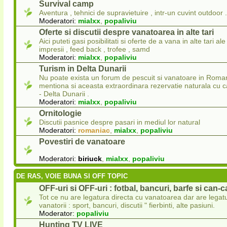
Survival camp
Aventura , tehnici de supravietuire , intr-un cuvint outdoor .
Moderatori:
mialxx
,
popaliviu
Oferte si discutii despre vanatoarea in alte tari
Aici puteti gasi posibilitati si oferte de a vana in alte tari ale 
impresii , feed back , trofee , samd
Moderatori:
mialxx
,
popaliviu
Turism in Delta Dunarii
Nu poate exista un forum de pescuit si vanatoare in Roman
mentiona si aceasta extraordinara rezervatie naturala cu
- Delta Dunarii .
Moderatori:
mialxx
,
popaliviu
Ornitologie
Discutii pasnice despre pasari in mediul lor natural
Moderatori:
romaniac
,
mialxx
,
popaliviu
Povestiri de vanatoare
Moderatori:
biriuck
,
mialxx
,
popaliviu
DE RAS, VOIE BUNA SI OFF TOPIC
OFF-uri si OFF-uri : fotbal, bancuri, barfe si can-
Tot ce nu are legatura directa cu vanatoarea dar are legat
vanatorii : sport, bancuri, discutii " fierbinti, alte pasiuni.
Moderator:
popaliviu
Hunting TV LIVE