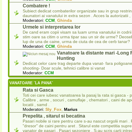
Combatere !
Subiect dedicat combaterilor organizate sau in grup restrins 
daunatori ai vanatului in extra sezon . Acces la autorizatii ,
Moderatori:
CCM
,
Ghinda
Urmele si interpretarea lor
De cand eram copii visam sa luam urma vanatului in codrii 
stim oare sa citim o urma tipar sau un sir de urme? Deos
lup de una de caine, urma de ciuta de cea de cerb tanar?
Moderatori:
CCM
,
Ghinda
Vanatoare la distante mari -Long
Hunting
Dedicat celor care trag departe dupa vanat- fara poligoa
shooting- Doar scule, tehnici calibre si vanat
Moderator:
CCM
VANATOARE ¨LA PANA¨
Rata si Gasca
Toti cei care iubesc vanatoarea la pasaj la rata si gasca - p
Calibre , arme , socuri , camuflaje , chematori , caini de apo
locatii , samd .
Moderatori:
Sly_Fox
,
Marius
Prepelita , sitarul si becatina
Pasari nobile si rare pentru care s-au nascut orgolii mari . 
"dresor" de caini pentru aret . Sitarul este competitia sup
vanator de pasari . Pasari sezoniere . S-au scris carti intr