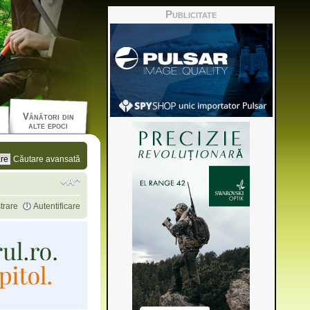
Publicitate
Vânători din
alte epoci
Căutare avansată
trare
Autentificare