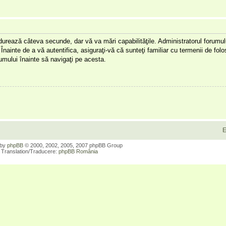
a durează câteva secunde, dar vă va mări capabilităţile. Administratorul forumu
Înainte de a vă autentifica, asiguraţi-vă că sunteţi familiar cu termenii de folos
orumului înainte să navigaţi pe acesta.
E
 by
phpBB
© 2000, 2002, 2005, 2007 phpBB Group
Translation/Traducere:
phpBB România