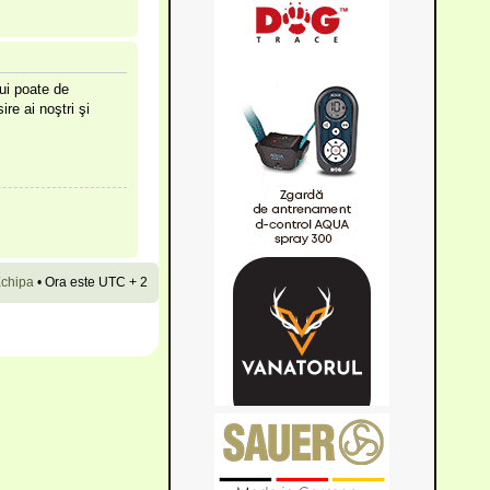
lui poate de
ire ai noştri şi
chipa
•
Ora este UTC + 2