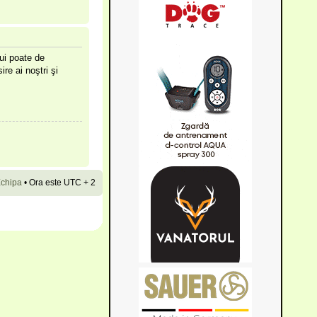
lui poate de
ire ai noştri şi
chipa
•
Ora este UTC + 2