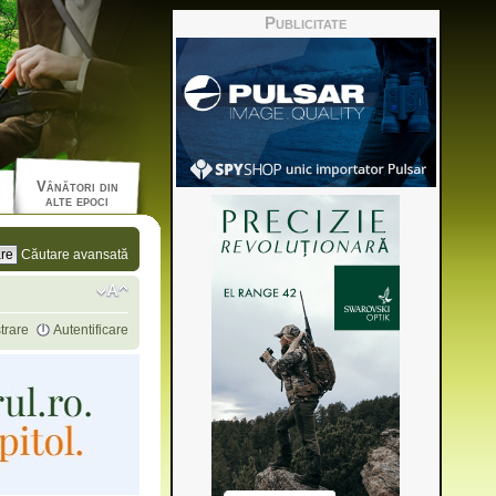
Publicitate
Vânători din
alte epoci
Căutare avansată
trare
Autentificare