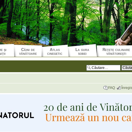
e şi
Câini de
Atlas
La gura
Reţete culinare
iţii
vânătoare
cinegetic
sobei
vânătoreşti
FAQ
Înregis