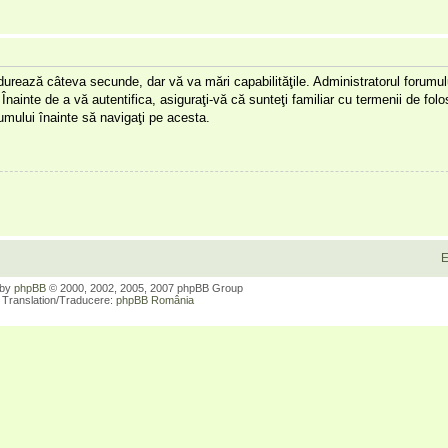
a durează câteva secunde, dar vă va mări capabilităţile. Administratorul forumu
Înainte de a vă autentifica, asiguraţi-vă că sunteţi familiar cu termenii de folos
orumului înainte să navigaţi pe acesta.
E
 by
phpBB
© 2000, 2002, 2005, 2007 phpBB Group
Translation/Traducere:
phpBB România