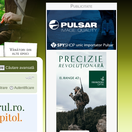
Publicitate
Vânători din
alte epoci
Căutare avansată
trare
Autentificare