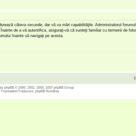
a durează câteva secunde, dar vă va mări capabilităţile. Administratorul forumu
Înainte de a vă autentifica, asiguraţi-vă că sunteţi familiar cu termenii de folos
orumului înainte să navigaţi pe acesta.
E
 by
phpBB
© 2000, 2002, 2005, 2007 phpBB Group
Translation/Traducere:
phpBB România