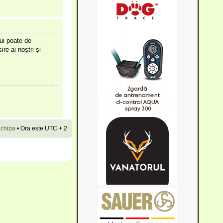
lui poate de
ire ai noştri şi
chipa
•
Ora este UTC + 2