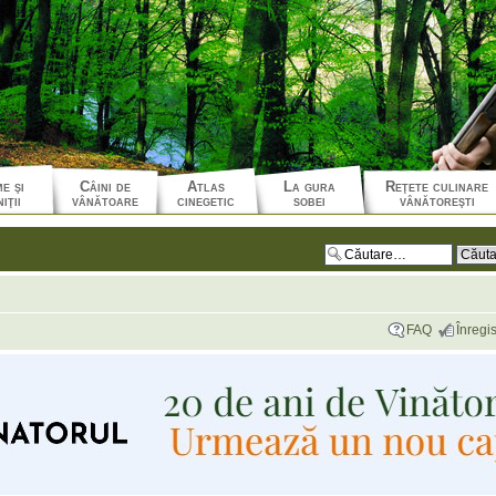
e şi
Câini de
Atlas
La gura
Reţete culinare
iţii
vânătoare
cinegetic
sobei
vânătoreşti
FAQ
Înregis