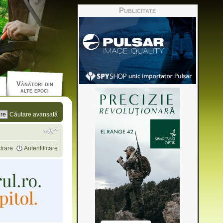
Publicitate
Vânători din
alte epoci
Căutare avansată
trare
Autentificare