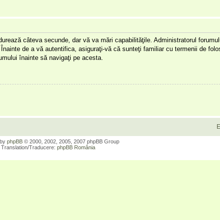
a durează câteva secunde, dar vă va mări capabilităţile. Administratorul forumu
Înainte de a vă autentifica, asiguraţi-vă că sunteţi familiar cu termenii de folos
orumului înainte să navigaţi pe acesta.
E
 by
phpBB
© 2000, 2002, 2005, 2007 phpBB Group
Translation/Traducere:
phpBB România