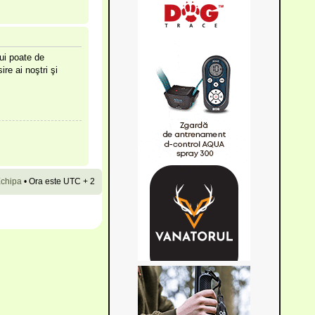
lui poate de
ire ai noştri şi
chipa
•
Ora este UTC + 2