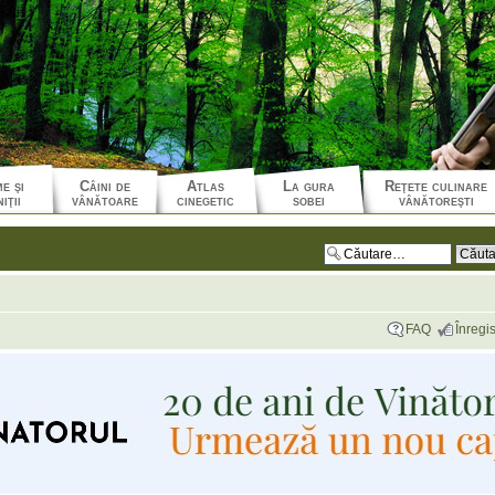
e şi
Câini de
Atlas
La gura
Reţete culinare
iţii
vânătoare
cinegetic
sobei
vânătoreşti
FAQ
Înregis