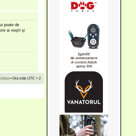
lui poate de
ire ai noştri şi
chipa
•
Ora este UTC + 2