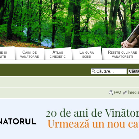
e şi
Câini de
Atlas
La gura
Reţete culinare
iţii
vânătoare
cinegetic
sobei
vânătoreşti
FAQ
Înregis