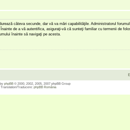
a durează câteva secunde, dar vă va mări capabilităţile. Administratorul forumu
Înainte de a vă autentifica, asiguraţi-vă că sunteţi familiar cu termenii de folos
orumului înainte să navigaţi pe acesta.
E
 by
phpBB
© 2000, 2002, 2005, 2007 phpBB Group
Translation/Traducere:
phpBB România