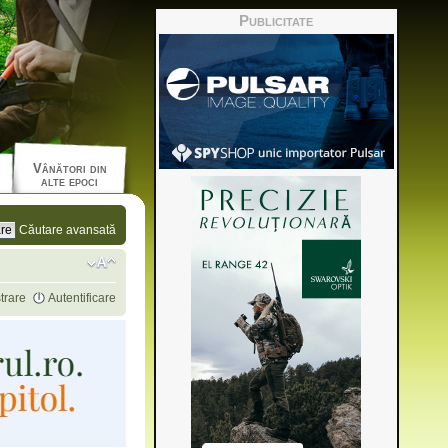
Publicitate
Vânători din
alte epoci
Căutare avansată
trare
Autentificare