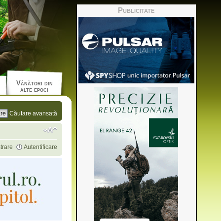
Publicitate
Vânători din
alte epoci
Căutare avansată
trare
Autentificare