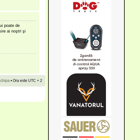
lui poate de
ire ai noştri şi
chipa
•
Ora este UTC + 2