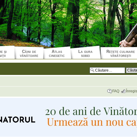
e şi
Câini de
Atlas
La gura
Reţete culinare
iţii
vânătoare
cinegetic
sobei
vânătoreşti
FAQ
Înregis