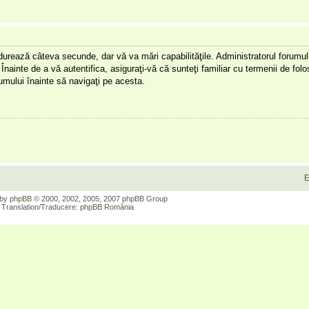
a durează câteva secunde, dar vă va mări capabilităţile. Administratorul forumu
Înainte de a vă autentifica, asiguraţi-vă că sunteţi familiar cu termenii de folos
orumului înainte să navigaţi pe acesta.
E
 by
phpBB
© 2000, 2002, 2005, 2007 phpBB Group
Translation/Traducere:
phpBB România