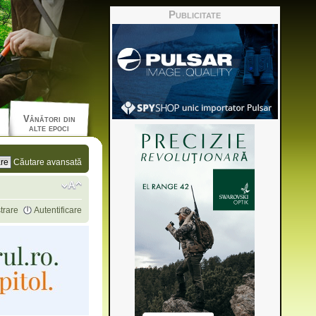
Publicitate
Vânători din
alte epoci
Căutare avansată
trare
Autentificare