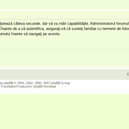
a durează câteva secunde, dar vă va mări capabilităţile. Administratorul forumu
Înainte de a vă autentifica, asiguraţi-vă că sunteţi familiar cu termenii de folos
orumului înainte să navigaţi pe acesta.
E
 by
phpBB
© 2000, 2002, 2005, 2007 phpBB Group
Translation/Traducere:
phpBB România