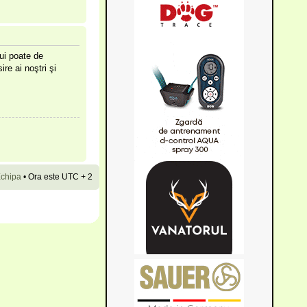
lui poate de
ire ai noştri şi
chipa
•
Ora este UTC + 2