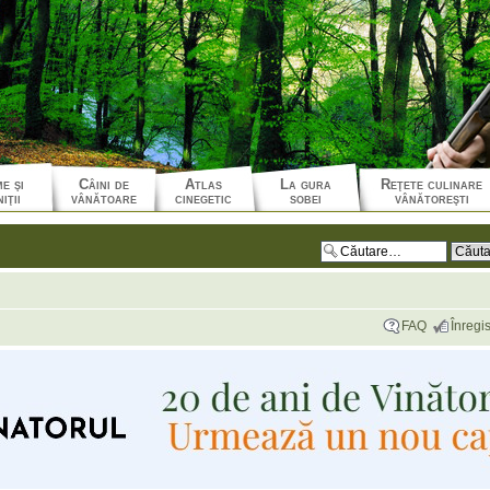
e şi
Câini de
Atlas
La gura
Reţete culinare
iţii
vânătoare
cinegetic
sobei
vânătoreşti
FAQ
Înregis