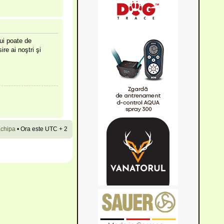
lui poate de
ire ai noştri şi
chipa
•
Ora este UTC + 2