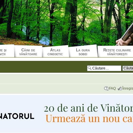
e şi
Câini de
Atlas
La gura
Reţete culinare
iţii
vânătoare
cinegetic
sobei
vânătoreşti
FAQ
Înregis