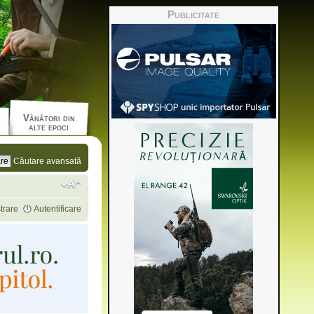
Publicitate
Vânători din
alte epoci
Căutare avansată
trare
Autentificare