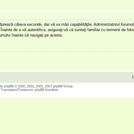
a durează câteva secunde, dar vă va mări capabilităţile. Administratorul forumu
Înainte de a vă autentifica, asiguraţi-vă că sunteţi familiar cu termenii de folos
orumului înainte să navigaţi pe acesta.
E
 by
phpBB
© 2000, 2002, 2005, 2007 phpBB Group
Translation/Traducere:
phpBB România