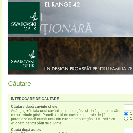
Căutare
INTEROGARE DE CĂUTARE
Căutare după cuvinte cheie:
Adăugaţi
+
în faţa unui cuvânt ce trebuie găsit şi
-
în faţa unui cuvânt
Ca
ce nu trebuie găsit. Puneţi o listă de cuvinte separate de
|
în
Ca
paranteze dacă numai unul din cuvinte trebuie găsit. Utilizaţi * ca
wildcard pentru părţi de cuvinte.
Caută după autor: