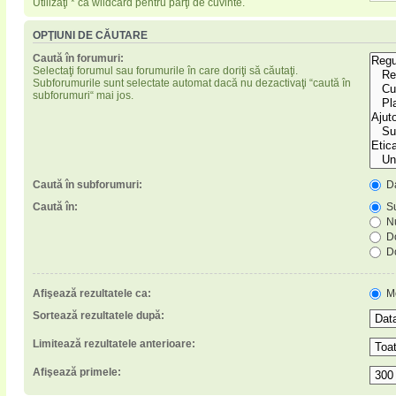
Utilizaţi * ca wildcard pentru părţi de cuvinte.
OPŢIUNI DE CĂUTARE
Caută în forumuri:
Selectaţi forumul sau forumurile în care doriţi să căutaţi.
Subforumurile sunt selectate automat dacă nu dezactivaţi “caută în
subforumuri“ mai jos.
Caută în subforumuri:
D
Caută în:
Su
Nu
Do
Do
Afişează rezultatele ca:
M
Sortează rezultatele după:
Limitează rezultatele anterioare:
Afişează primele: