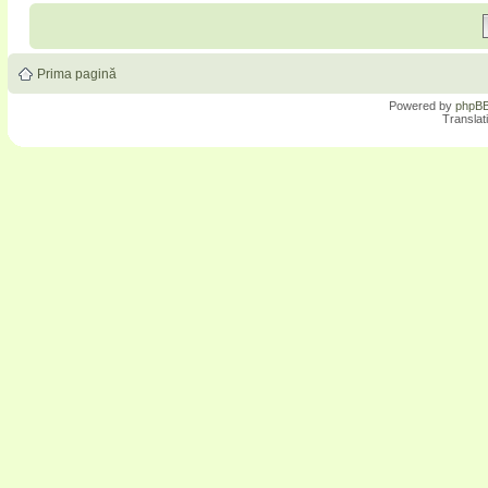
Prima pagină
Powered by
phpB
Translat