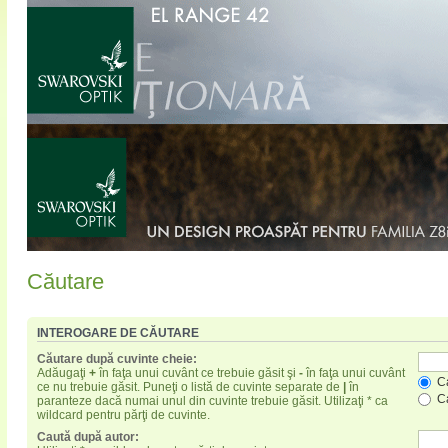
Căutare
INTEROGARE DE CĂUTARE
Căutare după cuvinte cheie:
Adăugaţi
+
în faţa unui cuvânt ce trebuie găsit şi
-
în faţa unui cuvânt
Ca
ce nu trebuie găsit. Puneţi o listă de cuvinte separate de
|
în
Ca
paranteze dacă numai unul din cuvinte trebuie găsit. Utilizaţi * ca
wildcard pentru părţi de cuvinte.
Caută după autor: