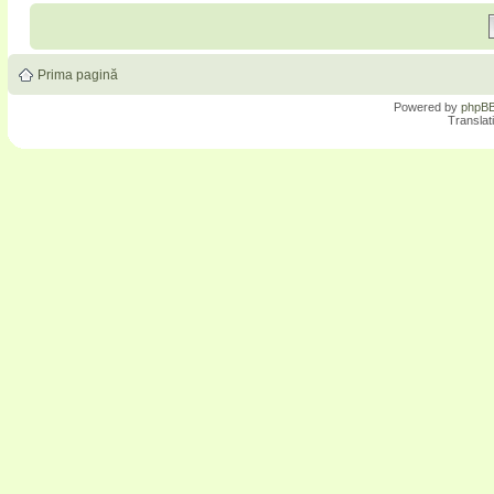
Prima pagină
Powered by
phpB
Translat