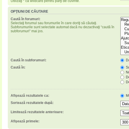
Utilizaţi * ca wildcard pentru părţi de cuvinte.
OPŢIUNI DE CĂUTARE
Caută în forumuri:
Selectaţi forumul sau forumurile în care doriţi să căutaţi.
Subforumurile sunt selectate automat dacă nu dezactivaţi “caută în
subforumuri“ mai jos.
Caută în subforumuri:
D
Caută în:
Su
Nu
Do
Do
Afişează rezultatele ca:
M
Sortează rezultatele după:
Limitează rezultatele anterioare:
Afişează primele: