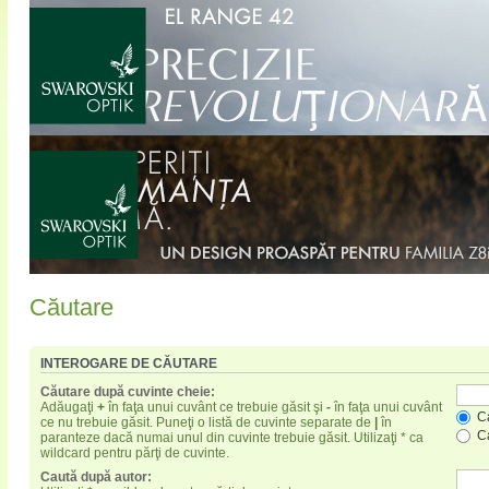
Căutare
INTEROGARE DE CĂUTARE
Căutare după cuvinte cheie:
Adăugaţi
+
în faţa unui cuvânt ce trebuie găsit şi
-
în faţa unui cuvânt
Ca
ce nu trebuie găsit. Puneţi o listă de cuvinte separate de
|
în
Ca
paranteze dacă numai unul din cuvinte trebuie găsit. Utilizaţi * ca
wildcard pentru părţi de cuvinte.
Caută după autor: