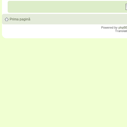
Prima pagină
Powered by
phpB
Translat