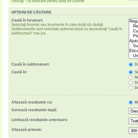
Utilizaţi * ca wildcard pentru părţi de cuvinte.
OPŢIUNI DE CĂUTARE
Caută în forumuri:
Selectaţi forumul sau forumurile în care doriţi să căutaţi.
Subforumurile sunt selectate automat dacă nu dezactivaţi “caută în
subforumuri“ mai jos.
Caută în subforumuri:
D
Caută în:
Su
Nu
Do
Do
Afişează rezultatele ca:
M
Sortează rezultatele după:
Limitează rezultatele anterioare:
Afişează primele: