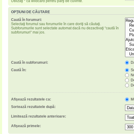
Utilizaţi * ca wildcard pentru părţi de cuvinte.
OPŢIUNI DE CĂUTARE
Caută în forumuri:
Selectaţi forumul sau forumurile în care doriţi să căutaţi.
Subforumurile sunt selectate automat dacă nu dezactivaţi “caută în
subforumuri“ mai jos.
Caută în subforumuri:
D
Caută în:
Su
Nu
Do
Do
Afişează rezultatele ca:
M
Sortează rezultatele după:
Limitează rezultatele anterioare:
Afişează primele: