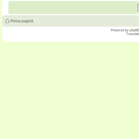
Prima pagină
Powered by
phpB
Translat