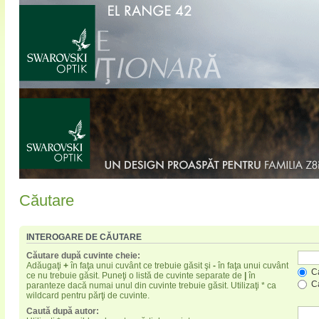
Căutare
INTEROGARE DE CĂUTARE
Căutare după cuvinte cheie:
Adăugaţi
+
în faţa unui cuvânt ce trebuie găsit şi
-
în faţa unui cuvânt
Ca
ce nu trebuie găsit. Puneţi o listă de cuvinte separate de
|
în
Ca
paranteze dacă numai unul din cuvinte trebuie găsit. Utilizaţi * ca
wildcard pentru părţi de cuvinte.
Caută după autor: