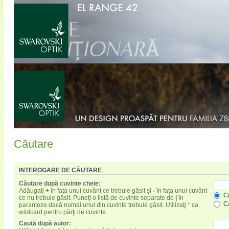
Căutare
INTEROGARE DE CĂUTARE
Căutare după cuvinte cheie:
Adăugaţi
+
în faţa unui cuvânt ce trebuie găsit şi
-
în faţa unui cuvânt
Ca
ce nu trebuie găsit. Puneţi o listă de cuvinte separate de
|
în
Ca
paranteze dacă numai unul din cuvinte trebuie găsit. Utilizaţi * ca
wildcard pentru părţi de cuvinte.
Caută după autor: