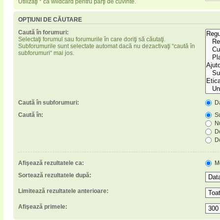
Utilizaţi * ca wildcard pentru părţi de cuvinte.
OPŢIUNI DE CĂUTARE
Caută în forumuri:
Selectaţi forumul sau forumurile în care doriţi să căutaţi.
Subforumurile sunt selectate automat dacă nu dezactivaţi “caută în
subforumuri“ mai jos.
Caută în subforumuri:
D
Caută în:
Su
Nu
Do
Do
Afişează rezultatele ca:
M
Sortează rezultatele după:
Limitează rezultatele anterioare:
Afişează primele: