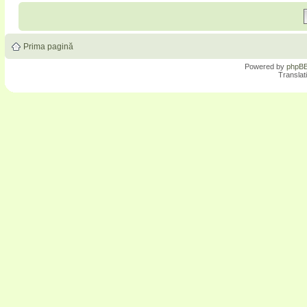
Prima pagină
Powered by
phpB
Translat