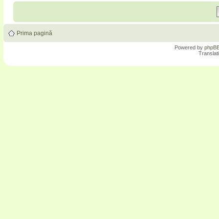
Prima pagină
Powered by
phpB
Translat