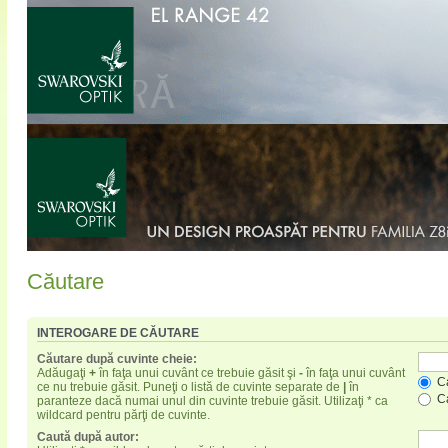
Căutare
INTEROGARE DE CĂUTARE
Căutare după cuvinte cheie:
Adăugaţi
+
în faţa unui cuvânt ce trebuie găsit şi
-
în faţa unui cuvânt
Ca
ce nu trebuie găsit. Puneţi o listă de cuvinte separate de
|
în
Ca
paranteze dacă numai unul din cuvinte trebuie găsit. Utilizaţi * ca
wildcard pentru părţi de cuvinte.
Caută după autor: