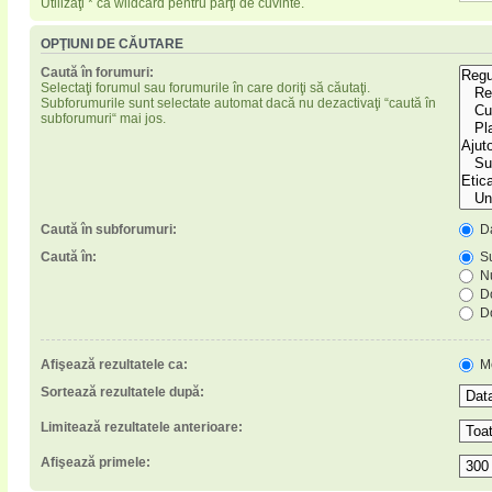
Utilizaţi * ca wildcard pentru părţi de cuvinte.
OPŢIUNI DE CĂUTARE
Caută în forumuri:
Selectaţi forumul sau forumurile în care doriţi să căutaţi.
Subforumurile sunt selectate automat dacă nu dezactivaţi “caută în
subforumuri“ mai jos.
Caută în subforumuri:
D
Caută în:
Su
Nu
Do
Do
Afişează rezultatele ca:
M
Sortează rezultatele după:
Limitează rezultatele anterioare:
Afişează primele: