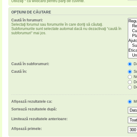
Utilizaţi * ca wildcard pentru părţi de cuvinte.
OPŢIUNI DE CĂUTARE
Caută în forumuri:
Selectaţi forumul sau forumurile în care doriţi să căutaţi.
Subforumurile sunt selectate automat dacă nu dezactivaţi “caută în
subforumuri“ mai jos.
Caută în subforumuri:
D
Caută în:
Su
Nu
Do
Do
Afişează rezultatele ca:
M
Sortează rezultatele după:
Limitează rezultatele anterioare:
Afişează primele: