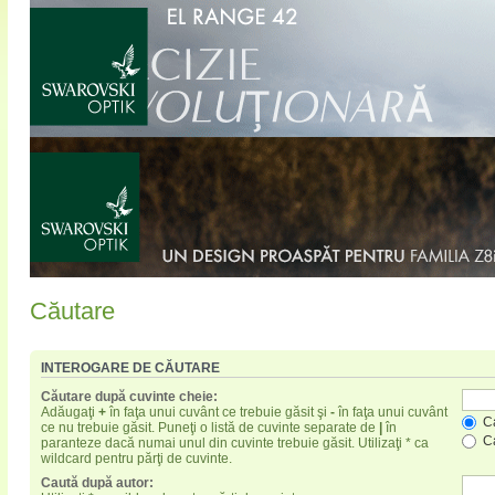
Căutare
INTEROGARE DE CĂUTARE
Căutare după cuvinte cheie:
Adăugaţi
+
în faţa unui cuvânt ce trebuie găsit şi
-
în faţa unui cuvânt
Ca
ce nu trebuie găsit. Puneţi o listă de cuvinte separate de
|
în
Ca
paranteze dacă numai unul din cuvinte trebuie găsit. Utilizaţi * ca
wildcard pentru părţi de cuvinte.
Caută după autor: