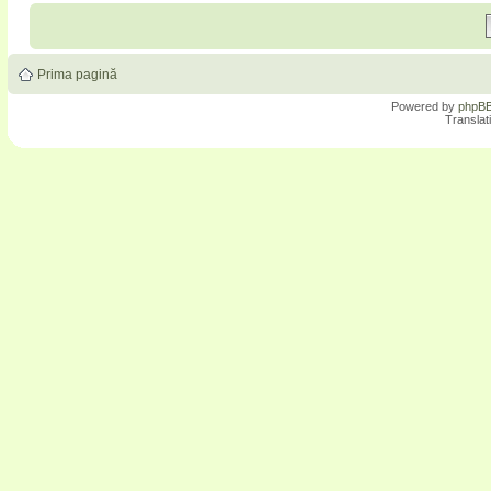
Prima pagină
Powered by
phpB
Translat