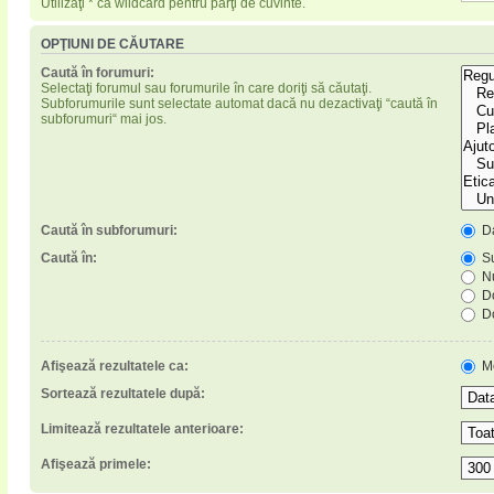
Utilizaţi * ca wildcard pentru părţi de cuvinte.
OPŢIUNI DE CĂUTARE
Caută în forumuri:
Selectaţi forumul sau forumurile în care doriţi să căutaţi.
Subforumurile sunt selectate automat dacă nu dezactivaţi “caută în
subforumuri“ mai jos.
Caută în subforumuri:
D
Caută în:
Su
Nu
Do
Do
Afişează rezultatele ca:
M
Sortează rezultatele după:
Limitează rezultatele anterioare:
Afişează primele: