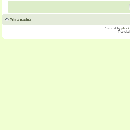
Prima pagină
Powered by
phpB
Translat