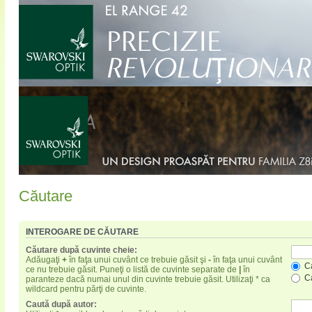
Căutare
INTEROGARE DE CĂUTARE
Căutare după cuvinte cheie:
Adăugaţi
+
în faţa unui cuvânt ce trebuie găsit şi
-
în faţa unui cuvânt
Ca
ce nu trebuie găsit. Puneţi o listă de cuvinte separate de
|
în
Ca
paranteze dacă numai unul din cuvinte trebuie găsit. Utilizaţi * ca
wildcard pentru părţi de cuvinte.
Caută după autor: