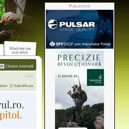
Publicitate
Vânători din
alte epoci
Căutare avansată
trare
Autentificare