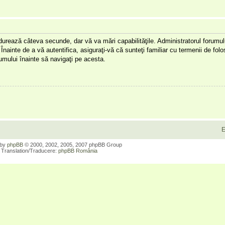
a durează câteva secunde, dar vă va mări capabilităţile. Administratorul forumu
Înainte de a vă autentifica, asiguraţi-vă că sunteţi familiar cu termenii de folos
orumului înainte să navigaţi pe acesta.
E
 by
phpBB
© 2000, 2002, 2005, 2007 phpBB Group
Translation/Traducere:
phpBB România