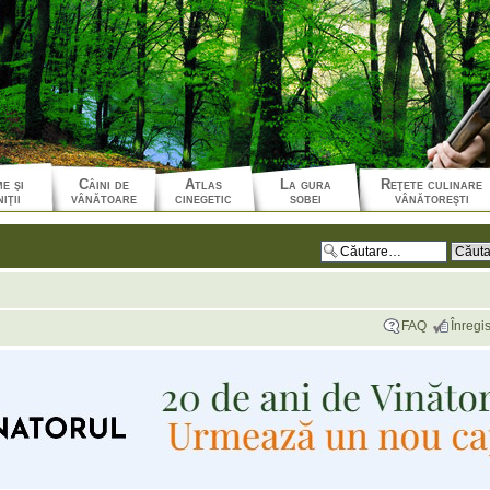
e şi
Câini de
Atlas
La gura
Reţete culinare
iţii
vânătoare
cinegetic
sobei
vânătoreşti
FAQ
Înregis