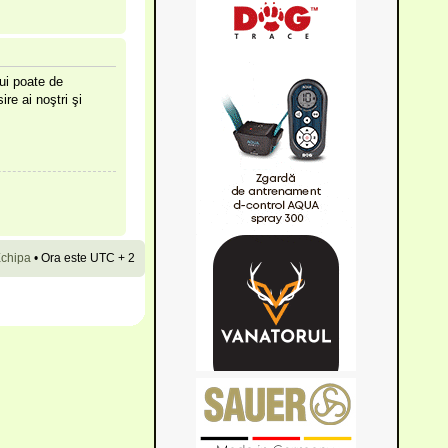
lui poate de
ire ai noştri şi
chipa
•
Ora este UTC + 2