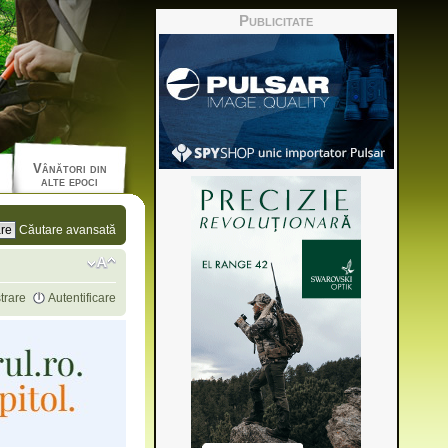
Publicitate
Vânători din
alte epoci
Căutare avansată
trare
Autentificare