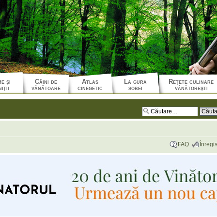
e şi
Câini de
Atlas
La gura
Reţete culinare
iţii
vânătoare
cinegetic
sobei
vânătoreşti
FAQ
Înregis