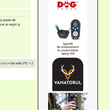
lui poate de
ire ai noştri şi
chipa
•
Ora este UTC + 2