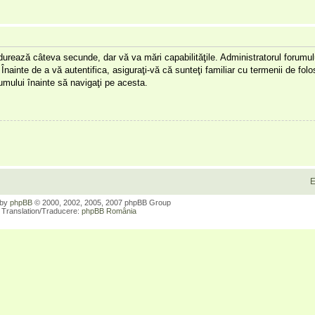
a durează câteva secunde, dar vă va mări capabilităţile. Administratorul forumu
Înainte de a vă autentifica, asiguraţi-vă că sunteţi familiar cu termenii de folos
orumului înainte să navigaţi pe acesta.
E
 by
phpBB
© 2000, 2002, 2005, 2007 phpBB Group
Translation/Traducere:
phpBB România