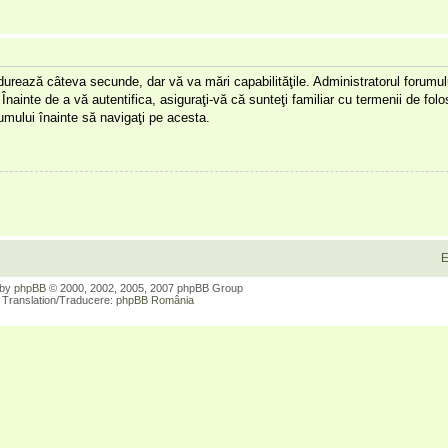
a durează câteva secunde, dar vă va mări capabilităţile. Administratorul forumu
Înainte de a vă autentifica, asiguraţi-vă că sunteţi familiar cu termenii de folos
orumului înainte să navigaţi pe acesta.
E
 by
phpBB
© 2000, 2002, 2005, 2007 phpBB Group
Translation/Traducere:
phpBB România