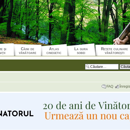
e şi
Câini de
Atlas
La gura
Reţete culinare
iţii
vânătoare
cinegetic
sobei
vânătoreşti
FAQ
Înregis