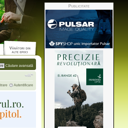
Publicitate
Vânători din
alte epoci
Căutare avansată
trare
Autentificare