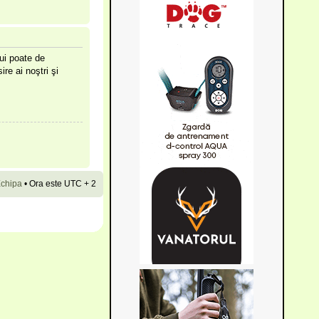
lui poate de
ire ai noştri şi
chipa
•
Ora este UTC + 2