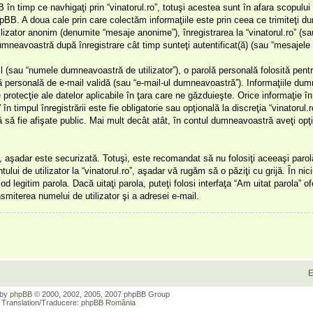
n timp ce navhigaţi prin “vinatorul.ro”, totuşi acestea sunt în afara scopulu
pBB. A doua cale prin care colectăm informaţiile este prin ceea ce trimiteţi 
tilizator anonim (denumite “mesaje anonime”), înregistrarea la “vinatorul.ro” (sa
umneavoastră după înregistrare cât timp sunteţi autentificat(ă) (sau “mesajel
 (sau “numele dumneavoastră de utilizator”), o parolă personală folosită pentr
personală de e-mail validă (sau “e-mail-ul dumneavoastră”). Informaţiile du
de protecţie ale datelor aplicabile în ţara care ne găzduieşte. Orice informaţie 
în timpul înregistrării este fie obligatorie sau opţională la discreţia “vinatorul.r
ă să fie afişate public. Mai mult decât atât, în contul dumneavoastră aveţi op
, aşadar este securizată. Totuşi, este recomandat să nu folosiţi aceeaşi parol
ui de utilizator la “vinatorul.ro”, aşadar vă rugăm să o păziţi cu grijă. În nici
 legitim parola. Dacă uitaţi parola, puteţi folosi interfaţa “Am uitat parola” of
iterea numelui de utilizator şi a adresei e-mail.
E
 by
phpBB
© 2000, 2002, 2005, 2007 phpBB Group
Translation/Traducere:
phpBB România