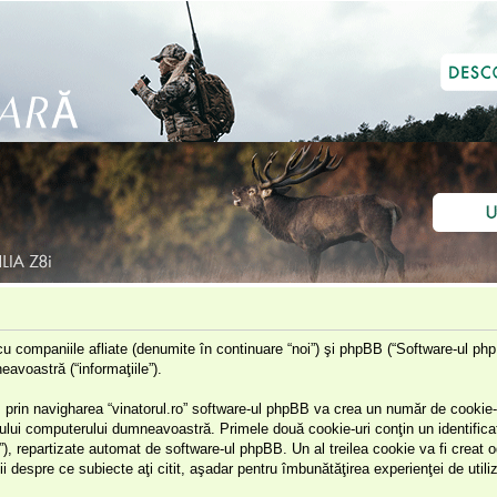
cu companiile afliate (denumite în continuare “noi”) şi phpBB (“Software-ul php
eavoastră (“informaţiile”).
 prin navigharea “vinatorul.ro” software-ul phpBB va crea un număr de cookie-ur
ului computerului dumneavoastră. Primele două cookie-uri conţin un identificato
id”), repartizate automat de software-ul phpBB. Un al treilea cookie va fi creat 
ii despre ce subiecte aţi citit, aşadar pentru îmbunătăţirea experienţei de utiliz