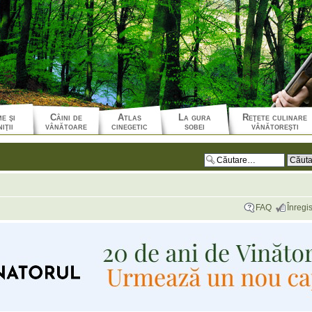
e şi
Câini de
Atlas
La gura
Reţete culinare
iţii
vânătoare
cinegetic
sobei
vânătoreşti
FAQ
Înregis