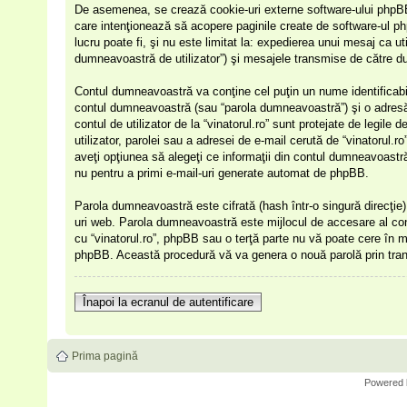
De asemenea, se crează cookie-uri externe software-ului phpBB î
care intenţionează să acopere paginile create de software-ul ph
lucru poate fi, şi nu este limitat la: expedierea unui mesaj ca u
dumneavoastră de utilizator”) şi mesajele transmise de către d
Contul dumneavoastră va conţine cel puţin un nume identificabil
contul dumneavoastră (sau “parola dumneavoastră”) şi o adresă 
contul de utilizator de la “vinatorul.ro” sunt protejate de legile 
utilizator, parolei sau a adresei de e-mail cerută de “vinatorul.ro” 
aveţi opţiunea să alegeţi ce informaţii din contul dumneavoastr
nu pentru a primi e-mail-uri generate automat de phpBB.
Parola dumneavoastră este cifrată (hash într-o singură direcţie)
uri web. Parola dumneavoastră este mijlocul de accesare al contul
cu “vinatorul.ro”, phpBB sau o terţă parte nu vă poate cere în mod
phpBB. Această procedură vă va genera o nouă parolă prin transm
Înapoi la ecranul de autentificare
Prima pagină
Powered