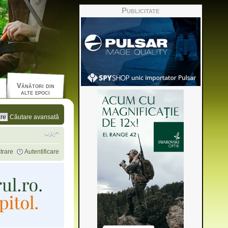
Publicitate
Vânători din
alte epoci
Căutare avansată
trare
Autentificare