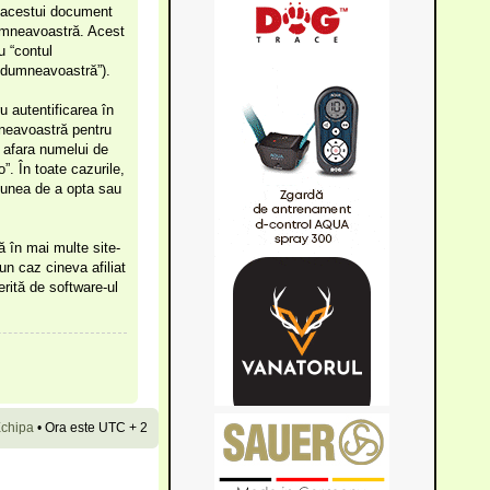
i acestui document
dumneavoastră. Acest
u “contul
e dumneavoastră”).
u autentificarea în
mneavoastră pentru
în afara numelui de
o”. În toate cazurile,
ţiunea de a opta sau
ă în mai multe site-
un caz cineva afiliat
erită de software-ul
chipa
•
Ora este UTC + 2