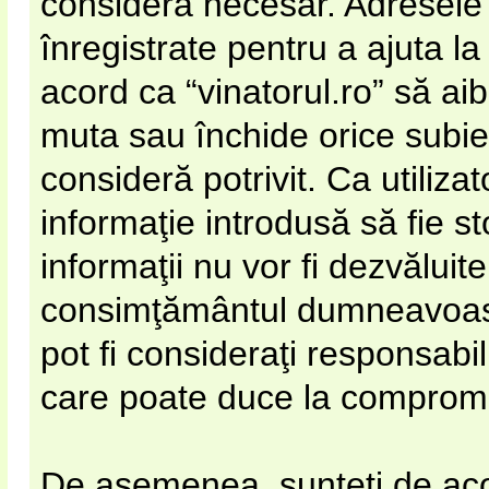
considera necesar. Adresele 
înregistrate pentru a ajuta la
acord ca “vinatorul.ro” să ai
muta sau închide orice subie
consideră potrivit. Ca utiliza
informaţie introdusă să fie s
informaţii nu vor fi dezvăluite
consimţământul dumneavoastr
pot fi consideraţi responsabi
care poate duce la compromi
De asemenea, sunteţi de acor