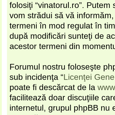
folosiţi “vinatorul.ro”. Pute
vom strădui să vă informăm, d
termeni în mod regulat în timp
după modificări sunteţi de ac
acestor termeni din momentul 
Forumul nostru foloseşte php
sub incidenţa “
Licenţei Gene
poate fi descărcat de la
www
facilitează doar discuţiile c
internetul, grupul phpBB nu e