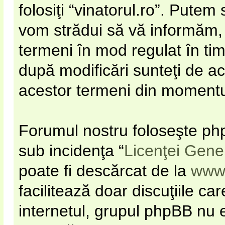
folosiţi “vinatorul.ro”. Pute
vom strădui să vă informăm, d
termeni în mod regulat în timp
după modificări sunteţi de ac
acestor termeni din momentul 
Forumul nostru foloseşte php
sub incidenţa “
Licenţei Gene
poate fi descărcat de la
www
facilitează doar discuţiile c
internetul, grupul phpBB nu e