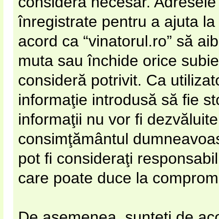
considera necesar. Adresele 
înregistrate pentru a ajuta la
acord ca “vinatorul.ro” să ai
muta sau închide orice subie
consideră potrivit. Ca utiliza
informaţie introdusă să fie s
informaţii nu vor fi dezvăluite
consimţământul dumneavoastr
pot fi consideraţi responsabi
care poate duce la compromi
De asemenea, sunteţi de acor