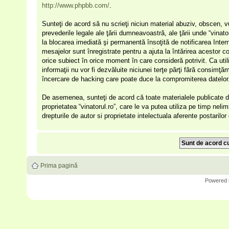
http://www.phpbb.com/
.
Sunteţi de acord să nu scrieţi niciun material abuziv, obscen, v
prevederile legale ale ţării dumneavoastră, ale ţării unde “vinat
la blocarea imediată şi permanentă însoţită de notificarea Int
mesajelor sunt înregistrate pentru a ajuta la întărirea acestor c
orice subiect în orice moment în care consideră potrivit. Ca uti
informaţii nu vor fi dezvăluite niciunei terţe părţi fără consimţ
încercare de hacking care poate duce la compromiterea datelor
De asemenea, sunteţi de acord că toate materialele publicate de
proprietatea “vinatorul.ro”, care le va putea utiliza pe timp nelim
drepturile de autor si proprietate intelectuala aferente postarilo
Prima pagină
Powered