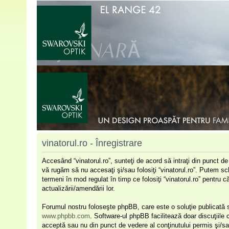
vinatorul.ro - Înregistrare
Accesând “vinatorul.ro”, sunteţi de acord să intraţi din punct d
vă rugăm să nu accesaţi şi/sau folosiţi “vinatorul.ro”. Putem sc
termeni în mod regulat în timp ce folosiţi “vinatorul.ro” pentru 
actualizării/amendării lor.
Forumul nostru foloseşte phpBB, care este o soluţie publicată s
www.phpbb.com
. Software-ul phpBB facilitează doar discuţiile
acceptă sau nu din punct de vedere al conţinutului permis şi/sa