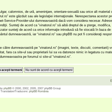
ulgar, calomnios, de ură, ameninţare, orientare-sexuală sau orice alt material 
orul.ro” este găzduit sau ale legislaţiei internaţionale. Nerespectarea acestor 
ernet-Service-Provider-ului dumneavoastră dacă vom considera necesar. Adresel
ondiţii. Sunteţi de acord ca “vinatorul.ro” să aibă dreptul de a şterge, modifica
lizator sunteţi de acord ca orice informaţie introdusă să fie stocată în baza de
ământul dumneavoastră, iar “vinatorul.ro” sau phpBB nu pot fi consideraţi respon
.
 către dumneavoastră pe “vinatorul.ro” (imagini, texte, discutii, comentarii) 
itat, fara ca site-ul sau proprietarii lui sa va datoreze nimic in legatura cu mate
r dumneavoastra pe forumul si site-ul “vinatorul.ro”.
E
 by
phpBB
© 2000, 2002, 2005, 2007 phpBB Group
Translation/Traducere:
phpBB România