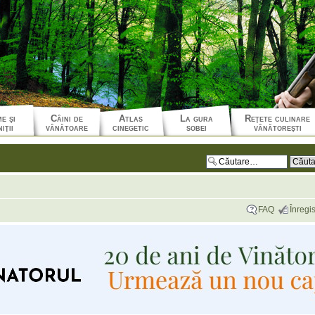
e şi
Câini de
Atlas
La gura
Reţete culinare
iţii
vânătoare
cinegetic
sobei
vânătoreşti
FAQ
Înregis