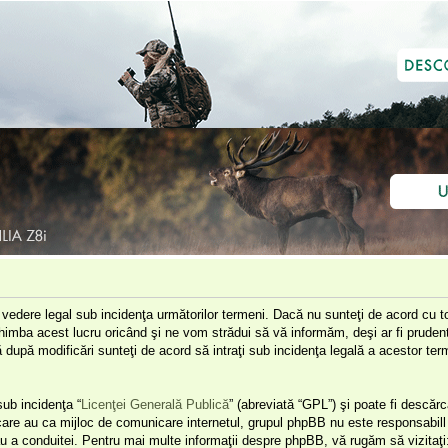
e vedere legal sub incidenţa următorilor termeni. Dacă nu sunteţi de acord cu to
himba acest lucru oricând şi ne vom strădui să vă informăm, deşi ar fi prudent 
că după modificări sunteţi de acord să intraţi sub incidenţa legală a acestor t
ub incidenţa “
Licenţei Generală Publică
” (abreviată “GPL”) şi poate fi descărc
 care au ca mijloc de comunicare internetul, grupul phpBB nu este responsabill 
u a conduitei. Pentru mai multe informaţii despre phpBB, vă rugăm să vizitaţi