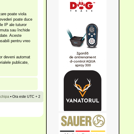
care poate viola
prevederi poate duce
e IP ale tuturor
, muta sau închide
 date. Aceste
sabili pentru vreo
vor deveni automat
rialele publicate,
chipa
•
Ora este UTC + 2