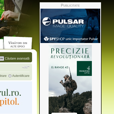
Publicitate
Vânători din
alte epoci
Căutare avansată
trare
Autentificare