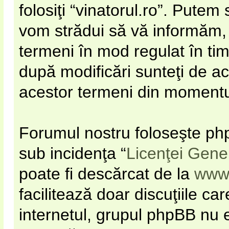
folosiţi “vinatorul.ro”. Pute
vom strădui să vă informăm, d
termeni în mod regulat în timp
după modificări sunteţi de ac
acestor termeni din momentul 
Forumul nostru foloseşte php
sub incidenţa “
Licenţei Gene
poate fi descărcat de la
www
facilitează doar discuţiile c
internetul, grupul phpBB nu e