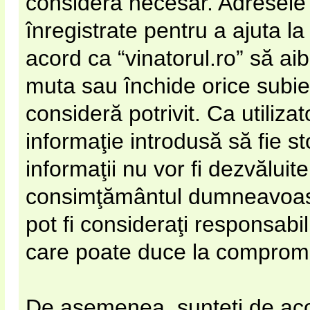
considera necesar. Adresele 
înregistrate pentru a ajuta la
acord ca “vinatorul.ro” să ai
muta sau închide orice subie
consideră potrivit. Ca utiliza
informaţie introdusă să fie s
informaţii nu vor fi dezvăluite
consimţământul dumneavoastr
pot fi consideraţi responsabi
care poate duce la compromi
De asemenea, sunteţi de acor