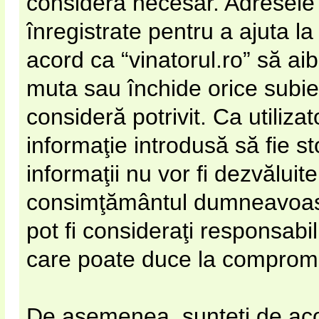
considera necesar. Adresele 
înregistrate pentru a ajuta la
acord ca “vinatorul.ro” să ai
muta sau închide orice subie
consideră potrivit. Ca utiliza
informaţie introdusă să fie s
informaţii nu vor fi dezvăluite
consimţământul dumneavoastr
pot fi consideraţi responsabi
care poate duce la compromi
De asemenea, sunteţi de acor