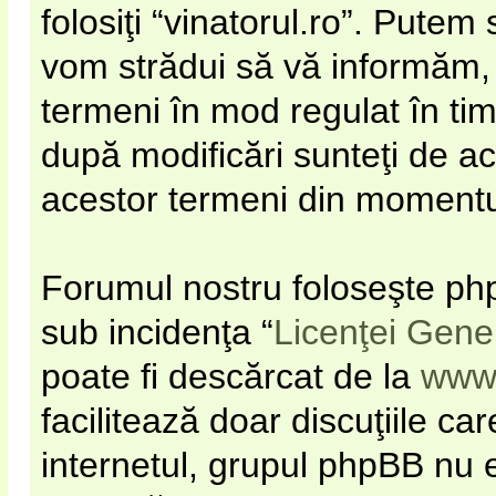
folosiţi “vinatorul.ro”. Pute
vom strădui să vă informăm, d
termeni în mod regulat în timp
după modificări sunteţi de ac
acestor termeni din momentul 
Forumul nostru foloseşte php
sub incidenţa “
Licenţei Gene
poate fi descărcat de la
www
facilitează doar discuţiile c
internetul, grupul phpBB nu e