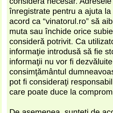
considera necesar. Adresele 
înregistrate pentru a ajuta la
acord ca “vinatorul.ro” să ai
muta sau închide orice subie
consideră potrivit. Ca utiliza
informaţie introdusă să fie s
informaţii nu vor fi dezvăluite
consimţământul dumneavoastr
pot fi consideraţi responsabi
care poate duce la compromi
De asemenea, sunteţi de acor