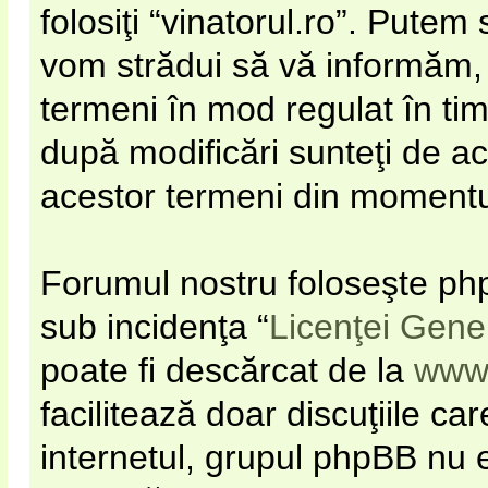
folosiţi “vinatorul.ro”. Pute
vom strădui să vă informăm, d
termeni în mod regulat în timp
după modificări sunteţi de ac
acestor termeni din momentul 
Forumul nostru foloseşte php
sub incidenţa “
Licenţei Gene
poate fi descărcat de la
www
facilitează doar discuţiile c
internetul, grupul phpBB nu e