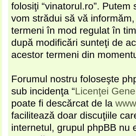
folosiţi “vinatorul.ro”. Pute
vom strădui să vă informăm, d
termeni în mod regulat în timp
după modificări sunteţi de ac
acestor termeni din momentul 
Forumul nostru foloseşte php
sub incidenţa “
Licenţei Gene
poate fi descărcat de la
www
facilitează doar discuţiile c
internetul, grupul phpBB nu e