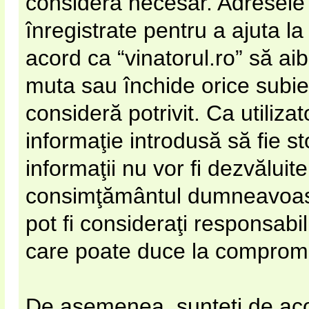
considera necesar. Adresele 
înregistrate pentru a ajuta la
acord ca “vinatorul.ro” să ai
muta sau închide orice subie
consideră potrivit. Ca utiliza
informaţie introdusă să fie s
informaţii nu vor fi dezvăluite
consimţământul dumneavoastr
pot fi consideraţi responsabi
care poate duce la compromi
De asemenea, sunteţi de acor