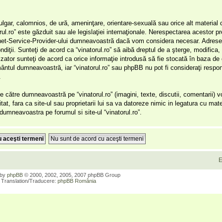
ulgar, calomnios, de ură, ameninţare, orientare-sexuală sau orice alt material 
orul.ro” este găzduit sau ale legislaţiei internaţionale. Nerespectarea acestor 
ernet-Service-Provider-ului dumneavoastră dacă vom considera necesar. Adresel
ondiţii. Sunteţi de acord ca “vinatorul.ro” să aibă dreptul de a şterge, modifica
lizator sunteţi de acord ca orice informaţie introdusă să fie stocată în baza de
ământul dumneavoastră, iar “vinatorul.ro” sau phpBB nu pot fi consideraţi respon
.
 către dumneavoastră pe “vinatorul.ro” (imagini, texte, discutii, comentarii) 
itat, fara ca site-ul sau proprietarii lui sa va datoreze nimic in legatura cu mate
r dumneavoastra pe forumul si site-ul “vinatorul.ro”.
E
 by
phpBB
© 2000, 2002, 2005, 2007 phpBB Group
Translation/Traducere:
phpBB România