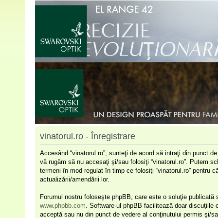
vinatorul.ro - Înregistrare
Accesând “vinatorul.ro”, sunteţi de acord să intraţi din punct d
vă rugăm să nu accesaţi şi/sau folosiţi “vinatorul.ro”. Putem sc
termeni în mod regulat în timp ce folosiţi “vinatorul.ro” pentru 
actualizării/amendării lor.
Forumul nostru foloseşte phpBB, care este o soluţie publicată s
www.phpbb.com
. Software-ul phpBB facilitează doar discuţiile
acceptă sau nu din punct de vedere al conţinutului permis şi/sa