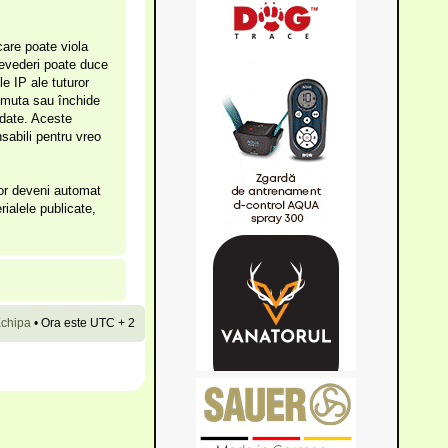
care poate viola
prevederi poate duce
e IP ale tuturor
, muta sau închide
 date. Aceste
sabili pentru vreo
vor deveni automat
rialele publicate,
chipa
•
Ora este UTC + 2