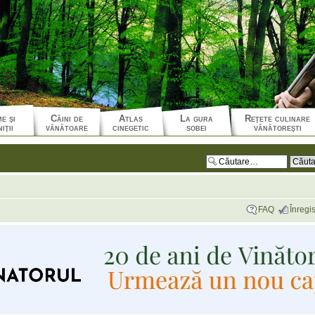
e şi
Câini de
Atlas
La gura
Reţete culinare
iţii
vânătoare
cinegetic
sobei
vânătoreşti
FAQ
Înregis