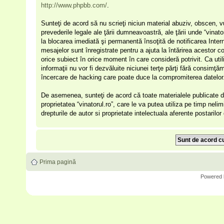
http://www.phpbb.com/
.
Sunteţi de acord să nu scrieţi niciun material abuziv, obscen, v
prevederile legale ale ţării dumneavoastră, ale ţării unde “vinat
la blocarea imediată şi permanentă însoţită de notificarea Int
mesajelor sunt înregistrate pentru a ajuta la întărirea acestor c
orice subiect în orice moment în care consideră potrivit. Ca uti
informaţii nu vor fi dezvăluite niciunei terţe părţi fără consimţ
încercare de hacking care poate duce la compromiterea datelor
De asemenea, sunteţi de acord că toate materialele publicate de
proprietatea “vinatorul.ro”, care le va putea utiliza pe timp nelim
drepturile de autor si proprietate intelectuala aferente postarilo
Prima pagină
Powered