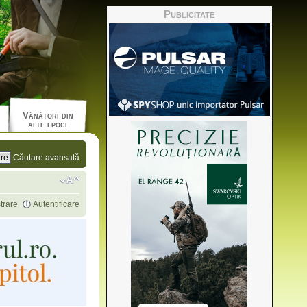
Publicitate
Vânători din
alte epoci
Căutare avansată
trare
Autentificare