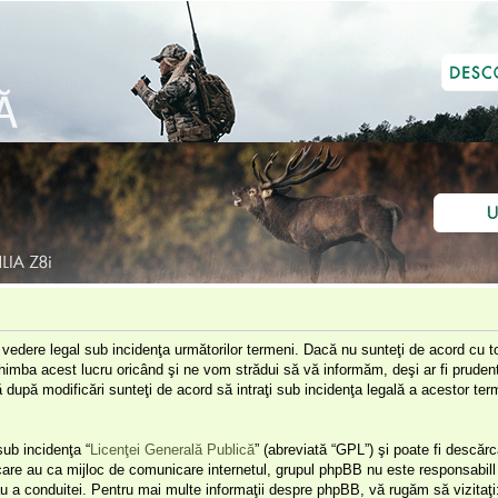
e vedere legal sub incidenţa următorilor termeni. Dacă nu sunteţi de acord cu to
himba acest lucru oricând şi ne vom strădui să vă informăm, deşi ar fi prudent 
că după modificări sunteţi de acord să intraţi sub incidenţa legală a acestor t
ub incidenţa “
Licenţei Generală Publică
” (abreviată “GPL”) şi poate fi descărc
 care au ca mijloc de comunicare internetul, grupul phpBB nu este responsabill 
u a conduitei. Pentru mai multe informaţii despre phpBB, vă rugăm să vizitaţi