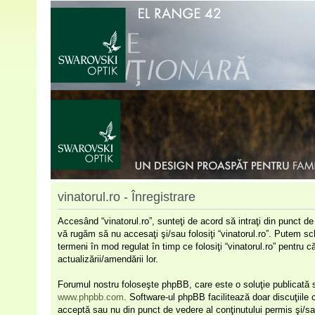
vinatorul.ro - Înregistrare
Accesând “vinatorul.ro”, sunteţi de acord să intraţi din punct d
vă rugăm să nu accesaţi şi/sau folosiţi “vinatorul.ro”. Putem sc
termeni în mod regulat în timp ce folosiţi “vinatorul.ro” pentru 
actualizării/amendării lor.
Forumul nostru foloseşte phpBB, care este o soluţie publicată s
www.phpbb.com
. Software-ul phpBB facilitează doar discuţiile
acceptă sau nu din punct de vedere al conţinutului permis şi/sa