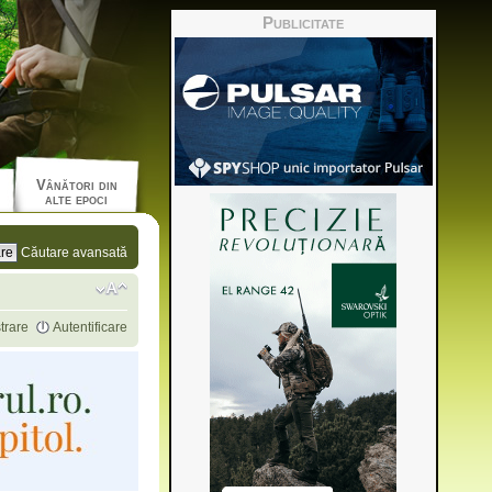
Publicitate
Vânători din
alte epoci
Căutare avansată
trare
Autentificare