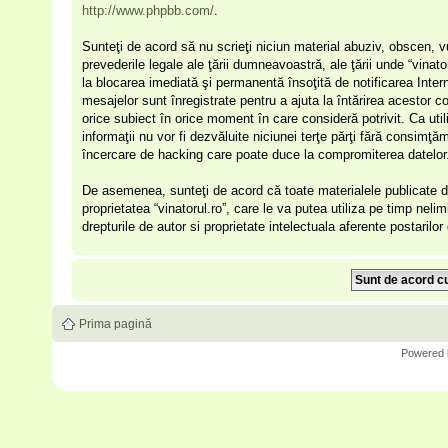
http://www.phpbb.com/
.
Sunteţi de acord să nu scrieţi niciun material abuziv, obscen, v
prevederile legale ale ţării dumneavoastră, ale ţării unde “vinat
la blocarea imediată şi permanentă însoţită de notificarea Int
mesajelor sunt înregistrate pentru a ajuta la întărirea acestor c
orice subiect în orice moment în care consideră potrivit. Ca uti
informaţii nu vor fi dezvăluite niciunei terţe părţi fără consimţ
încercare de hacking care poate duce la compromiterea datelor
De asemenea, sunteţi de acord că toate materialele publicate de
proprietatea “vinatorul.ro”, care le va putea utiliza pe timp nelim
drepturile de autor si proprietate intelectuala aferente postarilo
Prima pagină
Powered