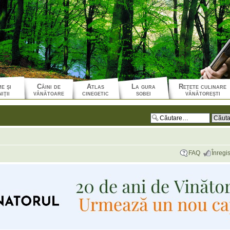
e şi
Câini de
Atlas
La gura
Reţete culinare
iţii
vânătoare
cinegetic
sobei
vânătoreşti
FAQ
Înregis