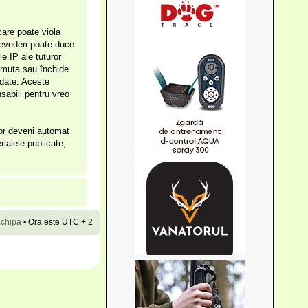
care poate viola
prevederi poate duce
e IP ale tuturor
, muta sau închide
 date. Aceste
sabili pentru vreo
vor deveni automat
rialele publicate,
chipa
•
Ora este UTC + 2