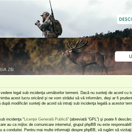
e vedere legal sub incidenţa următorilor termeni. Dacă nu sunteţi de acord cu to
himba acest lucru oricând şi ne vom strădui să vă informăm, deşi ar fi prudent 
că după modificări sunteţi de acord să intraţi sub incidenţa legală a acestor t
ub incidenţa “
Licenţei Generală Publică
” (abreviată “GPL”) şi poate fi descărc
 care au ca mijloc de comunicare internetul, grupul phpBB nu este responsabill 
u a conduitei. Pentru mai multe informaţii despre phpBB, vă rugăm să vizitaţi