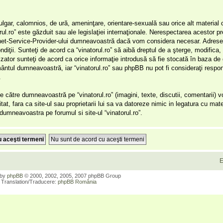
ulgar, calomnios, de ură, ameninţare, orientare-sexuală sau orice alt material 
orul.ro” este găzduit sau ale legislaţiei internaţionale. Nerespectarea acestor 
ernet-Service-Provider-ului dumneavoastră dacă vom considera necesar. Adresel
ondiţii. Sunteţi de acord ca “vinatorul.ro” să aibă dreptul de a şterge, modifica
lizator sunteţi de acord ca orice informaţie introdusă să fie stocată în baza de
ământul dumneavoastră, iar “vinatorul.ro” sau phpBB nu pot fi consideraţi respon
.
 către dumneavoastră pe “vinatorul.ro” (imagini, texte, discutii, comentarii) 
itat, fara ca site-ul sau proprietarii lui sa va datoreze nimic in legatura cu mate
r dumneavoastra pe forumul si site-ul “vinatorul.ro”.
E
 by
phpBB
© 2000, 2002, 2005, 2007 phpBB Group
Translation/Traducere:
phpBB România