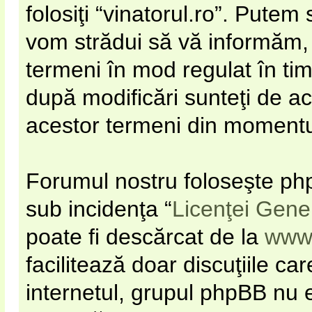
folosiţi “vinatorul.ro”. Pute
vom strădui să vă informăm, d
termeni în mod regulat în timp
după modificări sunteţi de ac
acestor termeni din momentul 
Forumul nostru foloseşte php
sub incidenţa “
Licenţei Gene
poate fi descărcat de la
www
facilitează doar discuţiile c
internetul, grupul phpBB nu e