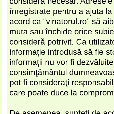
considera necesar. Adresele 
înregistrate pentru a ajuta la
acord ca “vinatorul.ro” să ai
muta sau închide orice subie
consideră potrivit. Ca utiliza
informaţie introdusă să fie s
informaţii nu vor fi dezvăluite
consimţământul dumneavoastr
pot fi consideraţi responsabi
care poate duce la compromi
De asemenea, sunteţi de acor