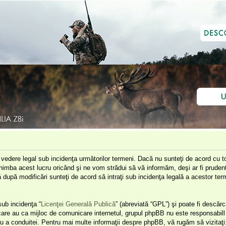
e vedere legal sub incidenţa următorilor termeni. Dacă nu sunteţi de acord cu to
himba acest lucru oricând şi ne vom strădui să vă informăm, deşi ar fi prudent 
că după modificări sunteţi de acord să intraţi sub incidenţa legală a acestor t
ub incidenţa “
Licenţei Generală Publică
” (abreviată “GPL”) şi poate fi descărc
 care au ca mijloc de comunicare internetul, grupul phpBB nu este responsabill 
u a conduitei. Pentru mai multe informaţii despre phpBB, vă rugăm să vizitaţi