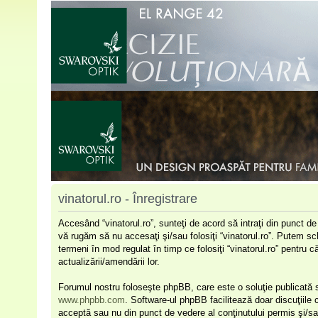
vinatorul.ro - Înregistrare
Accesând “vinatorul.ro”, sunteţi de acord să intraţi din punct d
vă rugăm să nu accesaţi şi/sau folosiţi “vinatorul.ro”. Putem sc
termeni în mod regulat în timp ce folosiţi “vinatorul.ro” pentru 
actualizării/amendării lor.
Forumul nostru foloseşte phpBB, care este o soluţie publicată s
www.phpbb.com
. Software-ul phpBB facilitează doar discuţiile
acceptă sau nu din punct de vedere al conţinutului permis şi/sa