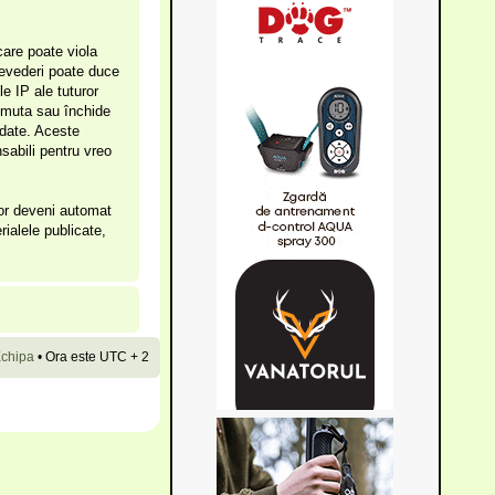
care poate viola
prevederi poate duce
e IP ale tuturor
, muta sau închide
 date. Aceste
sabili pentru vreo
vor deveni automat
rialele publicate,
chipa
•
Ora este UTC + 2