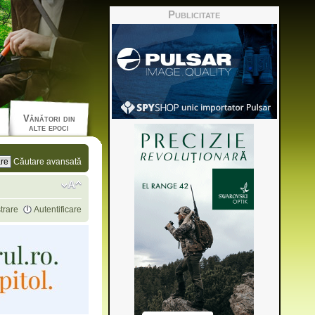
Publicitate
Vânători din
alte epoci
Căutare avansată
trare
Autentificare