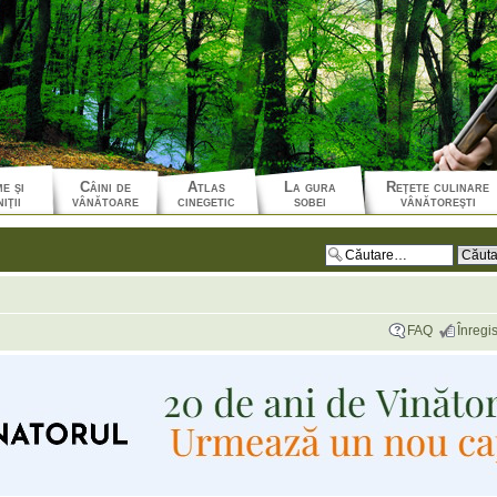
e şi
Câini de
Atlas
La gura
Reţete culinare
iţii
vânătoare
cinegetic
sobei
vânătoreşti
FAQ
Înregis