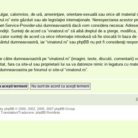
ulgar, calomnios, de ură, ameninţare, orientare-sexuală sau orice alt material 
orul.ro” este găzduit sau ale legislaţiei internaţionale. Nerespectarea acestor 
ernet-Service-Provider-ului dumneavoastră dacă vom considera necesar. Adresel
ondiţii. Sunteţi de acord ca “vinatorul.ro” să aibă dreptul de a şterge, modifica
lizator sunteţi de acord ca orice informaţie introdusă să fie stocată în baza de
ământul dumneavoastră, iar “vinatorul.ro” sau phpBB nu pot fi consideraţi respon
.
 către dumneavoastră pe “vinatorul.ro” (imagini, texte, discutii, comentarii) 
itat, fara ca site-ul sau proprietarii lui sa va datoreze nimic in legatura cu mate
r dumneavoastra pe forumul si site-ul “vinatorul.ro”.
E
 by
phpBB
© 2000, 2002, 2005, 2007 phpBB Group
Translation/Traducere:
phpBB România