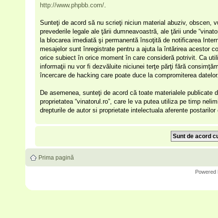
http://www.phpbb.com/
.
Sunteţi de acord să nu scrieţi niciun material abuziv, obscen, v
prevederile legale ale ţării dumneavoastră, ale ţării unde “vinat
la blocarea imediată şi permanentă însoţită de notificarea Int
mesajelor sunt înregistrate pentru a ajuta la întărirea acestor c
orice subiect în orice moment în care consideră potrivit. Ca uti
informaţii nu vor fi dezvăluite niciunei terţe părţi fără consimţ
încercare de hacking care poate duce la compromiterea datelor
De asemenea, sunteţi de acord că toate materialele publicate de
proprietatea “vinatorul.ro”, care le va putea utiliza pe timp nelim
drepturile de autor si proprietate intelectuala aferente postarilo
Prima pagină
Powered